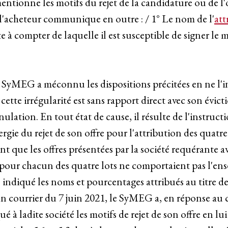
ntionne les motifs du rejet de la candidature ou de l'of
 l'acheteur communique en outre : / 1° Le nom de l'
att
te à compter de laquelle il est susceptible de signer le 
 le SyMEG a méconnu les dispositions précitées en ne l
cette irrégularité est sans rapport direct avec son évicti
nnulation. En tout état de cause, il résulte de l'instruc
ie du rejet de son offre pour l'attribution des quatre 
nt que les offres présentées par la société requérante av
is pour chacun des quatre lots ne comportaient pas l'en
s indiqué les noms et pourcentages attribués au titre des
 un courrier du 7 juin 2021, le SyMEG a, en réponse au c
à ladite société les motifs de rejet de son offre en lui 