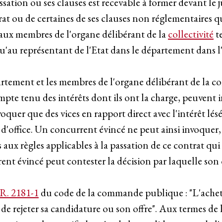
ssation ou ses clauses est recevable à former devant le
rat ou de certaines de ses clauses non réglementaires q
 aux membres de l'organe délibérant de la
collectivité
t
 qu'au représentant de l'Etat dans le département dans l'
partement et les membres de l'organe délibérant de la c
compte tenu des intérêts dont ils ont la charge, peuven
nvoquer que des vices en rapport direct avec l'intérêt lé
er d'office. Un concurrent évincé ne peut ainsi invoquer,
ux règles applicables à la passation de ce contrat qui 
nt évincé peut contester la décision par laquelle son o
R. 2181-1
du code de la commande publique : "L'achete
e rejeter sa candidature ou son offre". Aux termes de l