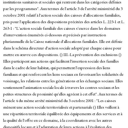
institutions sanitaires et sociales qui rentrent dans les catégories définies
par les programmes". Aux termes de l'article 3 de l'arrêté ministériel du 3
octobre 2001 relatif à l'action sociale des caisses d'allocations familiales,
pris pour l'application des dispositions précitées des articles L. 223-1 et L.
263-1 : "L'action sociale familiale des caisses s'exerce dans les domaines
d'intervention énumérés ci-dessous et précisés par instruction
pluriannuelle de la Caisse nationale d'allocations familiales. Elle est définie
dans le schéma directeur d'action sociale adopté par chaque caisse pour
mettre en œuvre ces dispositions. () III.-La prévention des exclusions ()
Elles participent aux actions qui facilitent l'insertion sociale des familles
dans le cadre de leur habitat, qui permettent l'expression des liens
familiaux et qui renforcent les liens sociaux en favorisant les solidarités de
voisinage, les relations entre les générations et les échanges sociaux. Elles
soutiennent l'animation sociale locale à travers les centres sociaux et les
petites structures de proximité qu'elles agréent à cet effet". Aux termes de
l'article 4 du même arrêté ministériel du 3 octobre 2001 : "Les caisses
mènent une action sociale territorialisée et partenariale () Elles veillent à
une répartition territoriale équilibrée des équipements et des services et à
la qualité de l'offre en ce domaine, à la coordination avec les autres
dispositifs locaux et à l'adaptation de leurs actions à l'évolution des