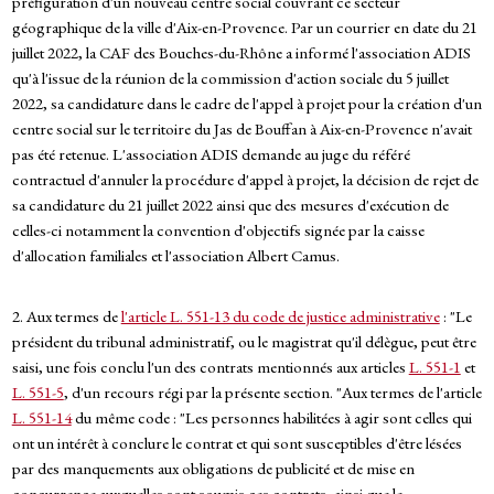
préfiguration d'un nouveau centre social couvrant ce secteur
géographique de la ville d'Aix-en-Provence. Par un courrier en date du 21
juillet 2022, la CAF des Bouches-du-Rhône a informé l'association ADIS
qu'à l'issue de la réunion de la commission d'action sociale du 5 juillet
2022, sa candidature dans le cadre de l'appel à projet pour la création d'un
centre social sur le territoire du Jas de Bouffan à Aix-en-Provence n'avait
pas été retenue. L'association ADIS demande au juge du référé
contractuel d'annuler la procédure d'appel à projet, la décision de rejet de
sa candidature du 21 juillet 2022 ainsi que des mesures d'exécution de
celles-ci notamment la convention d'objectifs signée par la caisse
d'allocation familiales et l'association Albert Camus.
2. Aux termes de
l'article L. 551-13 du code de justice administrative
: "Le
président du tribunal administratif, ou le magistrat qu'il délègue, peut être
saisi, une fois conclu l'un des contrats mentionnés aux articles
L. 551-1
et
L. 551-5
, d'un recours régi par la présente section. "Aux termes de l'article
L. 551-14
du même code : "Les personnes habilitées à agir sont celles qui
ont un intérêt à conclure le contrat et qui sont susceptibles d'être lésées
par des manquements aux obligations de publicité et de mise en
concurrence auxquelles sont soumis ces contrats, ainsi que le