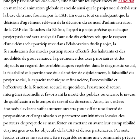
budget prévisionnel 2022-2023, une note sur les expériences du
candidat
en matière d'animation globale et sociale ainsi que le projet social établi sur
la base de trame fournie par la CAF. En outre, tout en indiquant que la
décision d'agrément relèvera de la décision du conseil d'administration
de la CAF des Bouches-du-Rhône, l'appel à projet précise que chaque
projet présenté sera analysé à l'aune de dix critères tels que le respect
d'une démarche participative dans l'élaboration dudit projet, la
formalisation des modes participations effectifs des habitants et des
modalités de gouvernance, la pertinence des axes prioritaires et des
objectifs au regard des problématiques repérées dans le diagnostic social,
la faisabilité et la pertinence du calendrier de déploiement, la faisabilité du
projet social, la capacité technique et financière, l'accessibilité et
l'effectivité de la fonction accueil au quotidien, l'existence d'action
intergénérationnelle et favorisant la mixité des publics ou encore le niveau
de qualification et le temps de travail du directeur. Ainsi, les critères
énoncés s'avèrent suffisamment ouverts pour offrir une liberté de
proposition et d'organisation et permettre aux initiatives locales des
porteurs de projet de se manifester en mettant en avant leur compatibilité
et synergies avec les objectifs de la CAF et de ses partenaires. Par suite,
lesdits critères ne sauraient être regardés comme une commande précise