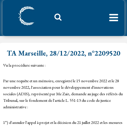
Aller
au
contenu
Considerant.fr
TA Marseille, 28/12/2022, n°2209520
Vu la procédure suivante :
Par une requête et un mémoire, enregistré le 15 novembre 2022 et le 28
novembre 2022, l'association pour le développement d'innovations
sociales (ADIS), représenté par Me Zair, demande au juge des référés du
Tribunal, sur le fondement de l'article L. 551-13 du code de justice
administrative :
1°) d'annuler l'appel à projet et la décision du 21 juillet 2022 et les mesures