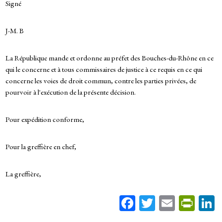
Signé
J-M. B
La République mande et ordonne au préfet des Bouches-du-Rhône en ce
qui le concerne et à tous commissaires de justice à ce requis en ce qui
concerne les voies de droit commun, contre les parties privées, de
pourvoir à l'exécution de la présente décision.
Pour expédition conforme,
Pour la greffière en chef,
La greffière,
Fa
T
E
Pr
ce
wi
m
in