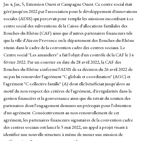
Jas 4, Jas, 5, Extension Ouest et Campagne Ouest. Ce centre social était
géré jusqu'en 2022 par l'association pour le développement d'innovations
sociales (ADIS) qui percevait pour remplir les missions incombant à ce
centre social des subventions de la Caisse d'allocations familiales des
Bouches-du-Rhône (CAF) ainsi que d'autres partenaires financeurs tels
que la ville d'Aix-en-Provence ou le département des Bouches-du-Rhône
réunis dans le cadre de la convention cadre des centres sociaux. Le
Centre social "Les amandiers" a fait l'objet d'un contrôle de la CAF le 14
février 2022. Par un courrier en date du 28 avril 2022, la CAF des
Bouches-du-Rhône a informé l'ADIS de sa décision du 26 avril 2022 de
ne pas lui renouveler l'agrément "C globale et coordination" (AGC) et
l'agrément "C collective famille" (A) dont elle bénéficiait jusqu'alors au
motif du non-respect des critères de l'agrément, d'irrégularités dans la
gestion financière et la gouvernance ainsi que du retrait du soutien des
partenaires dont l'engagement demeure un prérequis pour l'obtention
d'un agrément. Consécutivement au non-renouvellement de cet
agrément, les partenaires financeurs signataires de la convention cadre
des centres sociaux ont lancé le 5 mai 2022, un appel à projet visant à
identifier une nouvelle structure à même de mener une mission de