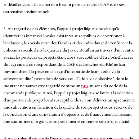
et détaillée visant à satisfaire un besoin particulier de la CAF et de ses
partenaires institutionnels.
8. Au regard de ces éléments, l'appel à projet litigieux ne vise qu'à
identifier les initiatives locales existantes susceptibles de contribuer à
l'inclusion, la socialisation des familles et des individus et de renforcer la
cohésion sociale dans le quartier du Jas de Bouffan au travers d'un centre
social, les porteurs de projets étant alors susceptibles d'être bénéficiaires
de l'agrément correspondant de la CAF des Bouches-du-Rhône leur
ouvrant droit à la prise en charge d'une partie de leurs coûts via la
subvention dite " prestation de services : C de la vie collective " dont le
montant ne saurait être regardé comme un
prix
au sens du code de la
commande publique. Ainsi, l'appel à projet litigieux se limite à la sélection
d'un porteur de projet local susceptible de se voir délivrer un agrément et
une subvention en fonction de la qualité de son projet et sous réserve de
la conclusion d'une convention d'objectifs et de financement lui laissant
une autonomie d'organisation pour mettre en œuvre son projet social.
9. Au surplus, il résulte de l'instruction, et notamment des stipulations de