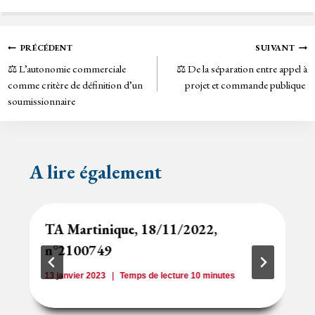
bo
tt
ail
tF
ok
er
rie
Navigation
PRÉCÉDENT
SUIVANT
n
⚖️ L’autonomie commerciale
⚖️ De la séparation entre appel à
de
dl
comme critère de définition d’un
projet et commande publique
y
soumissionnaire
l’article
A lire également
TA Martinique, 18/11/2022,
n°2100749
13 janvier 2023
Temps de lecture
10
minutes