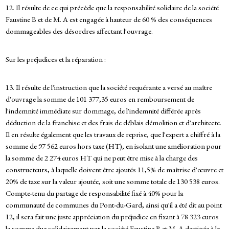
12. Il résulte de ce qui précède que la responsabilité solidaire de la société
Faustine B et de M. A est engagée à hauteur de 60 % des conséquences
dommageables des désordres affectant l'ouvrage.
Sur les préjudices et la réparation :
13. Il résulte de l'instruction que la société requérante a versé au maître
d'ouvrage la somme de 101 377,35 euros en remboursement de
l'indemnité immédiate sur dommage, de l'indemnité différée après
déduction de la franchise et des frais de déblais démolition et d'architecte.
Il en résulte également que les travaux de reprise, que l'expert a chiffré à la
somme de 97 562 euros hors taxe (HT), en isolant une amélioration pour
la somme de 2 274 euros HT qui ne peut être mise à la charge des
constructeurs, à laquelle doivent être ajoutés 11,5% de maîtrise d'œuvre et
20% de taxe sur la valeur ajoutée, soit une somme totale de 130 538 euros.
Compte-tenu du partage de responsabilité fixé à 40% pour la
communauté de communes du Pont-du-Gard, ainsi qu'il a été dit au point
12, il sera fait une juste appréciation du préjudice en fixant à 78 323 euros
la somme due solidairement par la société Faustine B et M. A destinée à le