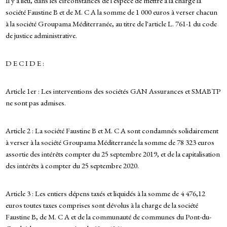
Il y a lieu, dans les circonstances de l'espèce de mettre à la charge la
société Faustine B et de M. C A la somme de 1 000 euros à verser chacun
à la société Groupama Méditerranée, au titre de l'article L. 761-1 du code
de justice administrative.
D E C I D E :
Article 1er : Les interventions des sociétés GAN Assurances et SMABTP
ne sont pas admises.
Article 2 : La société Faustine B et M. C A sont condamnés solidairement
à verser à la société Groupama Méditerranée la somme de 78 323 euros
assortie des intérêts compter du 25 septembre 2019, et de la capitalisation
des intérêts à compter du 25 septembre 2020.
Article 3 : Les entiers dépens taxés et liquidés à la somme de 4 476,12
euros toutes taxes comprises sont dévolus à la charge de la société
Faustine B, de M. C A et de la communauté de communes du Pont-du-