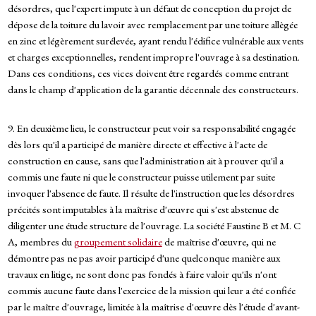
désordres, que l'expert impute à un défaut de conception du projet de
dépose de la toiture du lavoir avec remplacement par une toiture allègée
en zinc et légèrement surélevée, ayant rendu l'édifice vulnérable aux vents
et charges exceptionnelles, rendent impropre l'ouvrage à sa destination.
Dans ces conditions, ces vices doivent être regardés comme entrant
dans le champ d'application de la garantie décennale des constructeurs.
9. En deuxième lieu, le constructeur peut voir sa responsabilité engagée
dès lors qu'il a participé de manière directe et effective à l'acte de
construction en cause, sans que l'administration ait à prouver qu'il a
commis une faute ni que le constructeur puisse utilement par suite
invoquer l'absence de faute. Il résulte de l'instruction que les désordres
précités sont imputables à la maîtrise d'œuvre qui s'est abstenue de
diligenter une étude structure de l'ouvrage. La société Faustine B et M. C
A, membres du
groupement solidaire
de maîtrise d'œuvre, qui ne
démontre pas ne pas avoir participé d'une quelconque manière aux
travaux en litige, ne sont donc pas fondés à faire valoir qu'ils n'ont
commis aucune faute dans l'exercice de la mission qui leur a été confiée
par le maître d'ouvrage, limitée à la maîtrise d'œuvre dès l'étude d'avant-