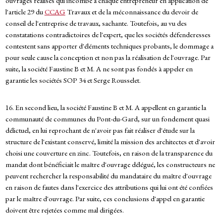
ouvrages réalisés qui incombe à chaque entrepreneur en application de
l'article 29 du
CCAG
Travaux et de la méconnaissance du devoir de
conseil de l'entreprise de travaux, sachante. Toutefois, au vu des
constatations contradictoires de l'expert, que les sociétés défenderesses
contestent sans apporter d'éléments techniques probants, le dommage a
pour seule cause la conception et non pas la réalisation de l'ouvrage. Par
suite, la société Faustine B et M. A ne sont pas fondés à appeler en
garantie les sociétés SOP 34 et Serge Rousselet.
16. En second lieu, la société Faustine B et M. A appellent en garantie la
communauté de communes du Pont-du-Gard, sur un fondement quasi
délictuel, en lui reprochant de n'avoir pas fait réaliser d'étude sur la
structure de l'existant conservé, limité la mission des architectes et d'avoir
choisi une couverture en zinc. Toutefois, en raison de la transparence du
mandat dont bénéficiait le maître d'ouvrage délégué, les constructeurs ne
peuvent rechercher la responsabilité du mandataire du maître d'ouvrage
en raison de fautes dans l'exercice des attributions qui lui ont été confiées
par le maître d'ouvrage. Par suite, ces conclusions d'appel en garantie
doivent être rejetées comme mal dirigées.