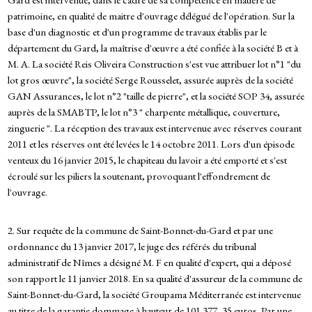
patrimoine, en qualité de maitre d'ouvrage délégué de l'opération. Sur la
base d'un diagnostic et d'un programme de travaux établis par le
département du Gard, la maîtrise d'œuvre a été confiée à la société B et à
M. A. La société Reis Oliveira Construction s'est vue attribuer lot n°1 "du
lot gros œuvre", la société Serge Rousselet, assurée auprès de la société
GAN Assurances, le lot n°2 "taille de pierre", et la société SOP 34, assurée
auprès de la SMABTP, le lot n°3 " charpente métallique, couverture,
zinguerie ". La réception des travaux est intervenue avec réserves courant
2011 et les réserves ont été levées le 14 octobre 2011. Lors d'un épisode
venteux du 16 janvier 2015, le chapiteau du lavoir a été emporté et s'est
écroulé sur les piliers la soutenant, provoquant l'effondrement de
l'ouvrage.
2. Sur requête de la commune de Saint-Bonnet-du-Gard et par une
ordonnance du 13 janvier 2017, le juge des référés du tribunal
administratif de Nîmes a désigné M. F en qualité d'expert, qui a déposé
son rapport le 11 janvier 2018. En sa qualité d'assureur de la commune de
Saint-Bonnet-du-Gard, la société Groupama Méditerranée est intervenue
au titre de la garantie dommage à hauteur de 101 377, 35 euros. Par une