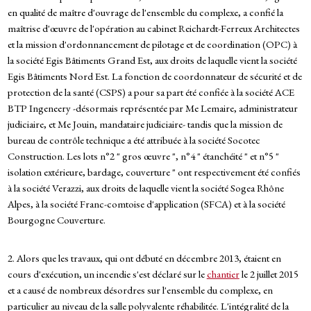
en qualité de maître d'ouvrage de l'ensemble du complexe, a confié la
maîtrise d'œuvre de l'opération au cabinet Reichardt-Ferreux Architectes
et la mission d'ordonnancement de pilotage et de coordination (OPC) à
la société Egis Bâtiments Grand Est, aux droits de laquelle vient la société
Egis Bâtiments Nord Est. La fonction de coordonnateur de sécurité et de
protection de la santé (CSPS) a pour sa part été confiée à la société ACE
BTP Ingeneery -désormais représentée par Me Lemaire, administrateur
judiciaire, et Me Jouin, mandataire judiciaire- tandis que la mission de
bureau de contrôle technique a été attribuée à la société Socotec
Construction. Les lots n°2 " gros œuvre ", n°4 " étanchéité " et n°5 "
isolation extérieure, bardage, couverture " ont respectivement été confiés
à la société Verazzi, aux droits de laquelle vient la société Sogea Rhône
Alpes, à la société Franc-comtoise d'application (SFCA) et à la société
Bourgogne Couverture.
2. Alors que les travaux, qui ont débuté en décembre 2013, étaient en
cours d'exécution, un incendie s'est déclaré sur le
chantier
le 2 juillet 2015
et a causé de nombreux désordres sur l'ensemble du complexe, en
particulier au niveau de la salle polyvalente réhabilitée. L'intégralité de la