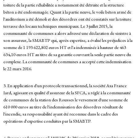
toiture de la partie réhabilitée a notamment été détruite et la structure
béton a été endommagée. Quant à la partie neuve, le voile béton armé de
l'auditorium a été démoli et des désordres ont été constatés sur la toiture
terrasse des locaux techniques municipaux. Le 3 juillet 2015, la
communauté de communes a alors adressé une déclaration de sinistre à
son assureur, la SMABTP qui, après expertise, a évalué les préjudices à la
somme de 1 193 622,802 euros HT et l'a indemnisée à hauteur de 463
634,10 euros HT au titre de sa garantie couvrant la seule partie neuve du
complexe. La communauté de communes a accepté cette indemnisation
le 22 mars 2016.
3. En application d'un protocole transactionnel, la société Axa France
Iard, agissant en qualité d'assureur de la SFCA, a réglé à la communauté
de communes de la station des Rousses le versement d'une somme de
610 000 euros au titre de l'indemnisation des désordres résultant de
l'incendie, sa responsabilité ayant été reconnue dans le cadre des
opérations d'expertise conduites par la SMABTP.
4. Par une ordonnance n° 1801196 du 29 janvier 2019, complétée par une