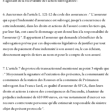
S'agissant de la recevabilité de l'action subrogatoire :
6. Aux termes de l'article L. 121-12 du code des assurances : " L'assureur
qui a payé l'indemnité d'assurance est subrogé, jusqu'à concurrence de
cette indemnité, dans les droits et actions de l'assuré contre les tiers qui,
par leur fait, ont causé le dommage ayant donné lieu à la responsabilité de
l'assureur () ". Il appartient à l'assureur qui demande à bénéficier de la
subrogation prévue par ces dispositions législatives de justifier par tout
moyen du paiement d'une indemnité à son assuré ou, le cas échéant,
directement auprès de tiers au nom et pour le compte de son assuré.
7. L'article 7 du protocole transactionnel mentionné au point 3 stipule que
: " Moyennant la signature et l'exécution des présentes, la communauté de
communes de la station des Rousses et la commune de Prémanon
subrogent Axa France Iard, es qualité d'assureur de SFCA, dans leurs
droits et actions à raison des conséquences de l'incendie, à hauteur du
préjudice indemnisé de 610 000 euros, en vue notamment d'exercer ses
recours contre toute personne qu'elle estimerait responsable du sinistre
objet du présent protocole ".