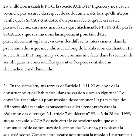
23. Si elle a bien établi le PGC, la société ACE BTP Ingeneery ne s'est en
revanche pas assurée du respect de ce document dès lors qu'elle n'a pas
vérifié que la SFCA s'était dotée d'un permis feu et qu'elle est restée
passive face aux carences manifestes qui entachaient le PPSPS établi par la
SFCA alors que ses missions lui imposaient pourtant d'être
particulièrement vigilante, vis-à-vis des différents intervenants, dans la
prévention du risque incendie tout au long de la réalisation du chantier. La
société ACE BTP Ingeneery a donc commis une faute dans l'exécution de
ses obligations contractuelles qui ont en l'espèce contribué au
déclenchement de l'incendie.
24. En troisième lieu, aux termes de l'article L. 111-23 du code de la
construction et de l'habitation, dans sa version alors en vigueur : " Le
contrôleur technique a pour mission de contribuer à la prévention des
différents aléas techniques susceptibles d'être rencontrés dans la
réalisation des ouvrages ". L'article 7 du décret n° 99-443 du 28 mai 1999,
auquel renvoie le CCAP conclu entre le contrôleur technique et la
communauté de communes de la station des Rousses, prévoit que la
société Socotec Construction assure notamment la mission L portant sur