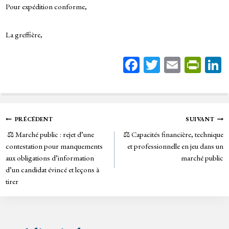
Pour expédition conforme,
La greffière,
Fa
T
E
Pr
ce
wi
m
in
bo
tt
ail
tF
ok
er
rie
Navigation
PRÉCÉDENT
SUIVANT
n
⚖️ Marché public : rejet d’une
⚖️ Capacités financière, technique
de
dl
contestation pour manquements
et professionnelle en jeu dans un
y
aux obligations d’information
marché public
l’article
d’un candidat évincé et leçons à
tirer