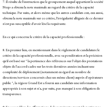
7. Il résulte de l'instruction que le groupement auquel appartient la société
Neqo a obtenu la note maximale au regard du critère de la capacité
technique. Par suite, et alors même que les autres candidats ont, eux aussi,
obtenu la note maximale sur ce critère, l'irrégularité alléguée de ce dernier
n'est pas susceptible d'avoir lésé la requérante.
En ce qui concerne le critère de la capacité professionnelle :
8. En premier lieu, en mentionnant dans le règlement de candidature le
critère de la capacité professionnelle, avec sa pondération et la précision
qu'il est basé sur " la pertinence des références sur l'objet des prestations
objets de l'accord-cadre sur les trois dernières années incluant une
complexité de déploiement (notamment eu égard au nombre de
directions/services concernés chez un même client) auprès d'opérateurs
public ", la région Grand Est a fourni aux candidats une information
appropriée à son sujet et n'a, par suite, pas manqué à son obligation de
transparence.
9. En second lieu, les affirmations de la requérante quant à la pertinence