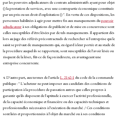
par les pouvoirs adjudicateurs de contrats administratifs ayant pour objet
() la prestation de services, avec une contrepartie économique constituée
par un prix ou un droit d'exploitation () ". En vertu de ces dispositions, les
personnes habilitées à agir pour mettre fin aux manquements du
pouvoir
adjudicateur
à ses obligations de publicité et de mise en concurrence sont
celles susceptibles d'être lésées par de tels manquements. Il appartient dès
lors au juge des référés précontractuels de rechercher si l'entreprise qui le
saisit se prévaut de manquements qui, eu égard à leur portée et au stade de
la procédure auquel ils se rapportent, sont susceptibles de l'avoir lésée ou
risquent de la léser, fût-ce de façon indirecte, en avantageant une
entreprise concurrente.
4. D'autre part, aux termes de l'article
L. 2142-1
du code de la commande
publique : " L'acheteur ne peut imposer aux candidats des conditions de
participation à la procédure de passation autres que celles propres à
garantir qu'ils disposent de l'aptitude à exercer l'activité professionnelle,
de la capacité économique et financière ou des capacités techniques et
professionnelles nécessaires à l'exécution du marché. / Ces conditions
sont liées et proportionnées à l'objet du marché ou à ses conditions