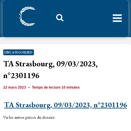
Aller
au
contenu
Considerant.fr
UNCATEGORIZED
TA Strasbourg, 09/03/2023,
n°2301196
22 mars 2023
Temps de lecture
10
minutes
TA Strasbourg, 09/03/2023, n°2301196
Vu les autres pièces du dossier.