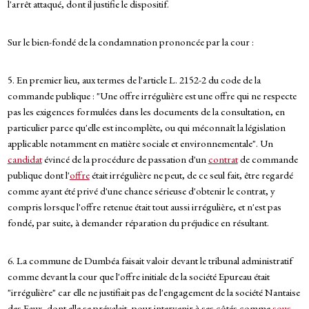
l'arrêt attaqué, dont il justifie le dispositif.
Sur le bien-fondé de la condamnation prononcée par la cour :
5. En premier lieu, aux termes de l'article L. 2152-2 du code de la
commande publique : "Une offre irrégulière est une offre qui ne respecte
pas les exigences formulées dans les documents de la consultation, en
particulier parce qu'elle est incomplète, ou qui méconnaît la législation
applicable notamment en matière sociale et environnementale". Un
candidat
évincé de la procédure de passation d'un
contrat
de commande
publique dont l'
offre
était irrégulière ne peut, de ce seul fait, être regardé
comme ayant été privé d'une chance sérieuse d'obtenir le contrat, y
compris lorsque l'offre retenue était tout aussi irrégulière, et n'est pas
fondé, par suite, à demander réparation du préjudice en résultant.
6. La commune de Dumbéa faisait valoir devant le tribunal administratif
comme devant la cour que l'offre initiale de la société Epureau était
"irrégulière" car elle ne justifiait pas de l'engagement de la société Nantaise
des Eaux, dont elle se prévalait, pour intervenir à ses côtés comme
sous-