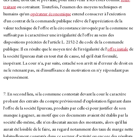
traitant
ou cotraitant. Toutefois, l'examen des moyens techniques et
humains qu'un
opérateur économique
entend consacrer à l'exécution
d'un contrat de la commande publique relève de l'appréciation de la
valeur technique de l'offre et la circonstance invoquée par la commune ne
suffisait pas à caractériser une irrégularité de l'offre au sens des
dispositions précitées de l'article L. 2152-2 du code de la commande
publique. Il en résulte que le moyen tiré de l'irrégularité de l'
offre initiale
de
la société Epureau était en tout état de cause, tel qu'il était formulé,
inopérant. La cour n'a, par suite, entaché son arrêt ni d'erreur de droit en
ne le retenant pas, ni d'insuffisance de motivation en n'y répondant pas
expressément.
7. En second lieu, si la commune contestait devant la cour le caractère
probant des extraits du compte prévisionnel d'exploitation figurant dans
l'offre de la société Epureau, produits par celle-ci pour justifier de son
manque à gagner, au motif que ces documents avaient été établis par la
société elle-même, elle n'en discutait aucun des montants, alors qu'il lui
aurait été loisible de le faire, au regard notamment des taux de marge nette
habituellement constatés dans ce secteur d'activité ou encore des résultats