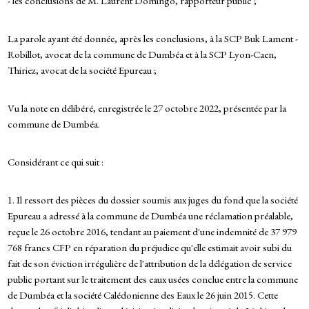
- les conclusions de M. Laurent Domingo, rapporteur public ;
La parole ayant été donnée, après les conclusions, à la SCP Buk Lament -
Robillot, avocat de la commune de Dumbéa et à la SCP Lyon-Caen,
Thiriez, avocat de la société Epureau ;
Vu la note en délibéré, enregistrée le 27 octobre 2022, présentée par la
commune de Dumbéa.
Considérant ce qui suit :
1. Il ressort des pièces du dossier soumis aux juges du fond que la société
Epureau a adressé à la commune de Dumbéa une réclamation préalable,
reçue le 26 octobre 2016, tendant au paiement d'une indemnité de 37 979
768 francs CFP en réparation du préjudice qu'elle estimait avoir subi du
fait de son éviction irrégulière de l'attribution de la délégation de service
public portant sur le traitement des eaux usées conclue entre la commune
de Dumbéa et la société Calédonienne des Eaux le 26 juin 2015. Cette