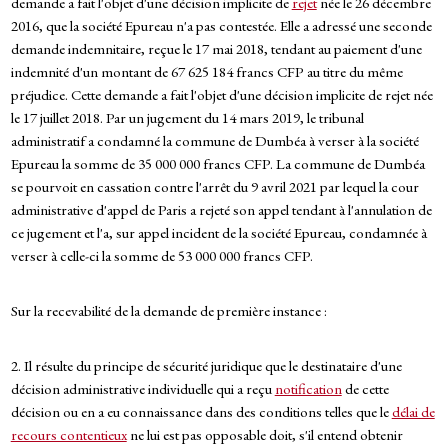
demande a fait l'objet d'une décision implicite de
rejet
née le 26 décembre
2016, que la société Epureau n'a pas contestée. Elle a adressé une seconde
demande indemnitaire, reçue le 17 mai 2018, tendant au paiement d'une
indemnité d'un montant de 67 625 184 francs CFP au titre du même
préjudice. Cette demande a fait l'objet d'une décision implicite de rejet née
le 17 juillet 2018. Par un jugement du 14 mars 2019, le tribunal
administratif a condamné la commune de Dumbéa à verser à la société
Epureau la somme de 35 000 000 francs CFP. La commune de Dumbéa
se pourvoit en cassation contre l'arrêt du 9 avril 2021 par lequel la cour
administrative d'appel de Paris a rejeté son appel tendant à l'annulation de
ce jugement et l'a, sur appel incident de la société Epureau, condamnée à
verser à celle-ci la somme de 53 000 000 francs CFP.
Sur la recevabilité de la demande de première instance :
2. Il résulte du principe de sécurité juridique que le destinataire d'une
décision administrative individuelle qui a reçu
notification
de cette
décision ou en a eu connaissance dans des conditions telles que le
délai de
recours contentieux
ne lui est pas opposable doit, s'il entend obtenir