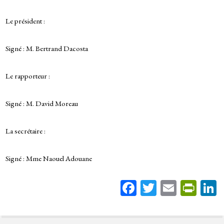
Le président :
Signé : M. Bertrand Dacosta
Le rapporteur :
Signé : M. David Moreau
La secrétaire :
Signé : Mme Naouel Adouane
Fa
T
E
Pr
ce
wi
m
in
bo
tt
ail
tF