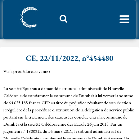
Aller
au
contenu
Considerant.fr
CE, 22/11/2022, n°454480
Vu la procédure suivante :
La société Epureau a demandé au tribunal administratif de Nouvelle-
Calédonie de condamner la commune de Dumbéa à lui verser la somme
de 64 625 185 francs CFP au titre du préjudice résultant de son éviction
irrégulière de la procédure d'attribution de la délégation de service public
portant sur le traitement des eaux usées conclue entre la commune de
Dumbéa et la société Calédonienne des Eaux le 26 juin 2015. Par un
jugement n° 1800312 du 14 mars 2019, le tribunal administratif de
Nouvelle-Calédonie a condamné la commune de Dumbéa à verser à la