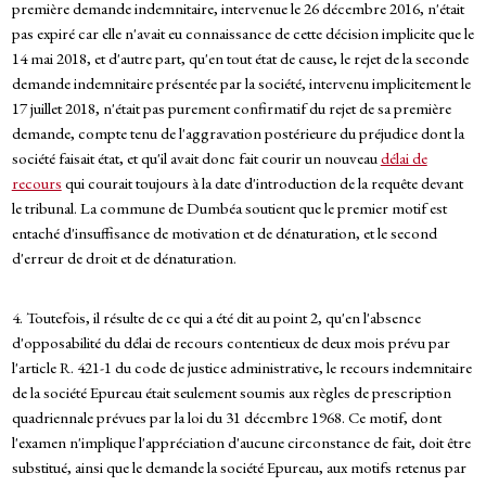
première demande indemnitaire, intervenue le 26 décembre 2016, n'était
pas expiré car elle n'avait eu connaissance de cette décision implicite que le
14 mai 2018, et d'autre part, qu'en tout état de cause, le rejet de la seconde
demande indemnitaire présentée par la société, intervenu implicitement le
17 juillet 2018, n'était pas purement confirmatif du rejet de sa première
demande, compte tenu de l'aggravation postérieure du préjudice dont la
société faisait état, et qu'il avait donc fait courir un nouveau
délai de
recours
qui courait toujours à la date d'introduction de la requête devant
le tribunal. La commune de Dumbéa soutient que le premier motif est
entaché d'insuffisance de motivation et de dénaturation, et le second
d'erreur de droit et de dénaturation.
4. Toutefois, il résulte de ce qui a été dit au point 2, qu'en l'absence
d'opposabilité du délai de recours contentieux de deux mois prévu par
l'article R. 421-1 du code de justice administrative, le recours indemnitaire
de la société Epureau était seulement soumis aux règles de prescription
quadriennale prévues par la loi du 31 décembre 1968. Ce motif, dont
l'examen n'implique l'appréciation d'aucune circonstance de fait, doit être
substitué, ainsi que le demande la société Epureau, aux motifs retenus par