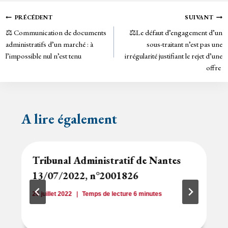
ok
er
rie
Navigation
PRÉCÉDENT
SUIVANT
n
⚖️ Communication de documents
⚖️Le défaut d’engagement d’un
de
dl
administratifs d’un marché : à
sous-traitant n’est pas une
y
l’impossible nul n’est tenu
irrégularité justifiant le rejet d’une
l’article
offre
A lire également
Tribunal Administratif de Nantes
13/07/2022, n°2001826
26 juillet 2022
Temps de lecture
6
minutes