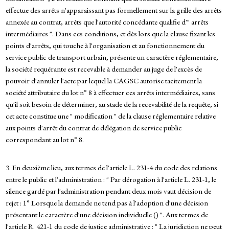
effectue des arrêts n'apparaissant pas formellement sur la grille des arrêts
annexée au contrat, arrêts que l'autorité concédante qualifie d'" arrêts
intermédiaires ". Dans ces conditions, et dès lors que la clause fixant les
points d'arrêts, qui touche à l'organisation et au fonctionnement du
service public de transport urbain, présente un caractère réglementaire,
la société requérante est recevable à demander au juge de l'excès de
pouvoir d'annuler l'acte par lequel la CAGSC autorise tacitement la
société attributaire du lot n° 8 à effectuer ces arrêts intermédiaires, sans
qu'il soit besoin de déterminer, au stade de la recevabilité de la requête, si
cet acte constitue une " modification " de la clause réglementaire relative
aux points d'arrêt du contrat de délégation de service public
correspondant au lot n° 8.
3. En deuxième lieu, aux termes de l'article L. 231-4 du code des relations
entre le public et l'administration : " Par dérogation à l'article L. 231-1, le
silence gardé par l'administration pendant deux mois vaut décision de
rejet : 1° Lorsque la demande ne tend pas à l'adoption d'une décision
présentant le caractère d'une décision individuelle () ". Aux termes de
l'article R. 421-1 du code de justice administrative : " La juridiction ne peut