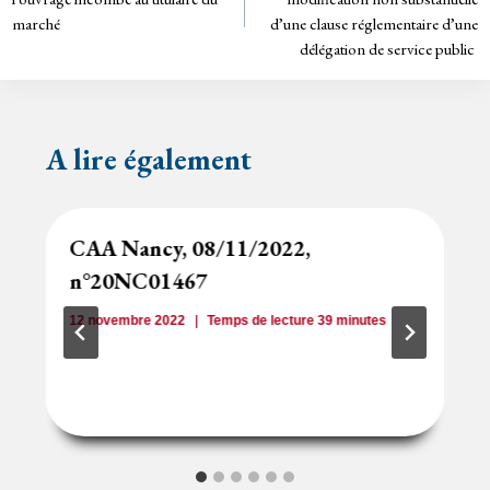
dl
y
marché
d’une clause réglementaire d’une
l’article
délégation de service public
A lire également
CAA Nancy, 08/11/2022,
n°20NC01467
12 novembre 2022
Temps de lecture
39
minutes