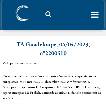
Aller
au
contenu
Considerant.fr
TA Guadeloupe, 04/04/2023,
n°2200510
Vu la procédure suivante :
Par une requête et deux mémoires complémentaires, respectivement
enregistrés les 18 mai 2022, 30 décembre 2022 et 9 février 2023,
l'entreprise unipersonnelle à responsabilité limitée (EURL) Navy Roby,
représentée par Me Frölich, demande au tribunal, dans le dernier état de
ses écritures :