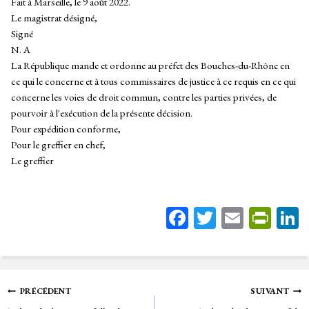
Fait à Marseille, le 9 août 2022.
Le magistrat désigné,
Signé
N. A
La République mande et ordonne au préfet des Bouches-du-Rhône en
ce qui le concerne et à tous commissaires de justice à ce requis en ce qui
concerne les voies de droit commun, contre les parties privées, de
pourvoir à l'exécution de la présente décision.
Pour expédition conforme,
Pour le greffier en chef,
Le greffier
Fa
T
E
Pr
ce
wi
m
in
bo
tt
ail
tF
ok
er
rie
Navigation
PRÉCÉDENT
SUIVANT
n