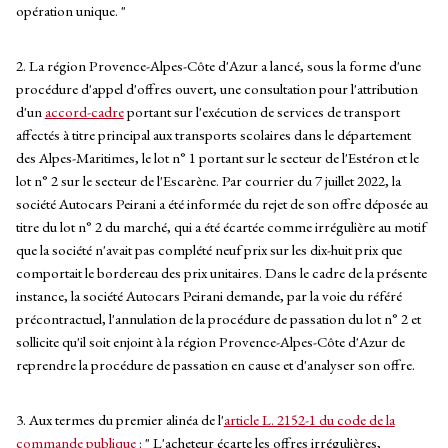
opération unique. "
2. La région Provence-Alpes-Côte d'Azur a lancé, sous la forme d'une
procédure d'appel d'offres ouvert, une consultation pour l'attribution
d'un
accord-cadre
portant sur l'exécution de services de transport
affectés à titre principal aux transports scolaires dans le département
des Alpes-Maritimes, le lot n° 1 portant sur le secteur de l'Estéron et le
lot n° 2 sur le secteur de l'Escarène. Par courrier du 7 juillet 2022, la
société Autocars Peirani a été informée du rejet de son offre déposée au
titre du lot n° 2 du marché, qui a été écartée comme irrégulière au motif
que la société n'avait pas complété neuf prix sur les dix-huit prix que
comportait le bordereau des prix unitaires. Dans le cadre de la présente
instance, la société Autocars Peirani demande, par la voie du référé
précontractuel, l'annulation de la procédure de passation du lot n° 2 et
sollicite qu'il soit enjoint à la région Provence-Alpes-Côte d'Azur de
reprendre la procédure de passation en cause et d'analyser son offre.
3. Aux termes du premier alinéa de l'
article L. 2152-1 du code de la
commande publique
: " L'acheteur écarte les offres irrégulières,