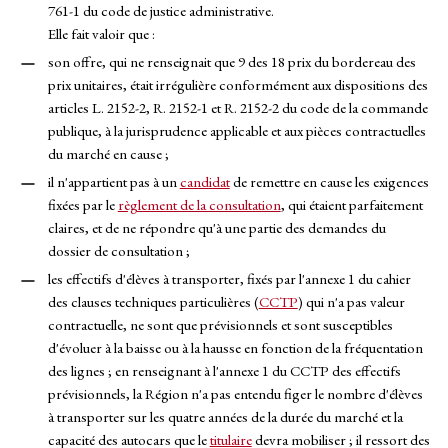
761-1 du code de justice administrative.
Elle fait valoir que :
son offre, qui ne renseignait que 9 des 18 prix du bordereau des
prix unitaires, était irrégulière conformément aux dispositions des
articles L. 2152-2, R. 2152-1 et R. 2152-2 du code de la commande
publique, à la jurisprudence applicable et aux pièces contractuelles
du marché en cause ;
il n'appartient pas à un
candidat
de remettre en cause les exigences
fixées par le
règlement de la consultation
, qui étaient parfaitement
claires, et de ne répondre qu'à une partie des demandes du
dossier de consultation ;
les effectifs d'élèves à transporter, fixés par l'annexe 1 du cahier
des clauses techniques particulières (
CCTP
) qui n'a pas valeur
contractuelle, ne sont que prévisionnels et sont susceptibles
d'évoluer à la baisse ou à la hausse en fonction de la fréquentation
des lignes ; en renseignant à l'annexe 1 du CCTP des effectifs
prévisionnels, la Région n'a pas entendu figer le nombre d'élèves
à transporter sur les quatre années de la durée du marché et la
capacité des autocars que le
titulaire
devra mobiliser ; il ressort des