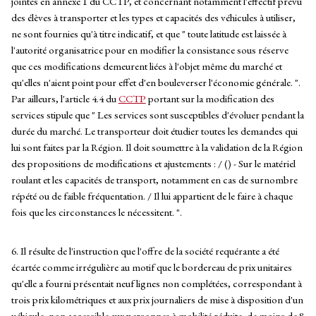
jointes en annexe 1 du CCTP, et concernant notamment l'effectif prévu
des élèves à transporter et les types et capacités des véhicules à utiliser,
ne sont fournies qu'à titre indicatif, et que " toute latitude est laissée à
l'autorité organisatrice pour en modifier la consistance sous réserve
que ces modifications demeurent liées à l'objet même du marché et
qu'elles n'aient point pour effet d'en bouleverser l'économie générale. ".
Par ailleurs, l'article 4.4 du
CCTP
portant sur la modification des
services stipule que " Les services sont susceptibles d'évoluer pendant la
durée du marché. Le transporteur doit étudier toutes les demandes qui
lui sont faites par la Région. Il doit soumettre à la validation de la Région
des propositions de modifications et ajustements : / () - Sur le matériel
roulant et les capacités de transport, notamment en cas de surnombre
répété ou de faible fréquentation. / Il lui appartient de le faire à chaque
fois que les circonstances le nécessitent. ".
6. Il résulte de l'instruction que l'offre de la société requérante a été
écartée comme irrégulière au motif que le bordereau de prix unitaires
qu'elle a fourni présentait neuf lignes non complétées, correspondant à
trois prix kilométriques et aux prix journaliers de mise à disposition d'un
véhicule, non accessible aux personnes à mobilité réduite, de moins de 8