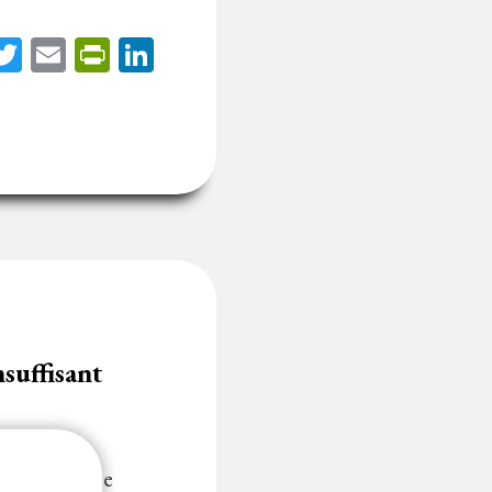
acebook
Twitter
Email
PrintFriendly
LinkedIn
nsuffisant
on et la date