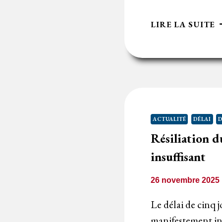
U
LIRE LA SUITE
M
P
Ç
M
A
E
A
ACTUALITÉ
DÉLAI
D
À
Résiliation d
C
insuffisant
26 novembre 2025
Le délai de cinq 
manifestement ins