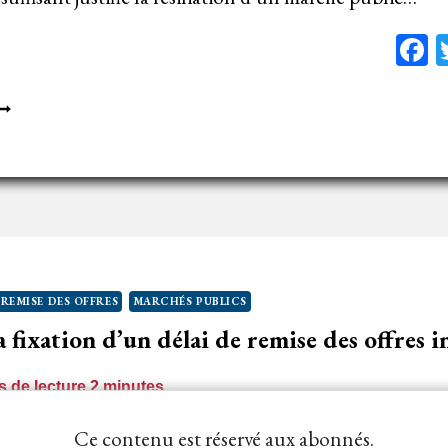
F
ÉSILIATION
U
ARCHÉ
UBLIC
OUR
ÉLAI
E
EMISE
 REMISE DES OFFRES
MARCHÉS PUBLICS
ES
 fixation d’un délai de remise des offres i
FFRES
NSUFFISANT
 de lecture
2
minutes
cédure adaptée, bien qu’aucun délai entre la publicati
Ce contenu est réservé aux abonnés.