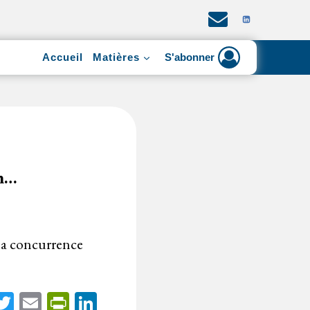
Accueil
Matières
S'abonner
on…
à la concurrence
acebook
Twitter
Email
PrintFriendly
LinkedIn