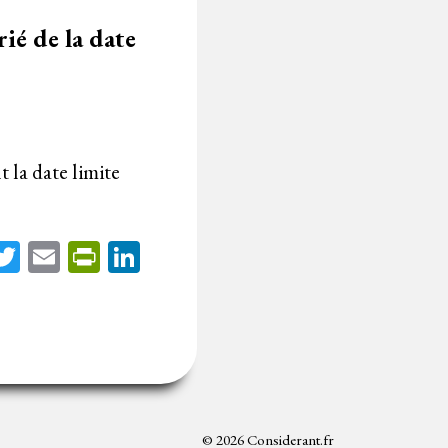
rié de la date
t la date limite
acebook
Twitter
Email
PrintFriendly
LinkedIn
© 2026 Considerant.fr