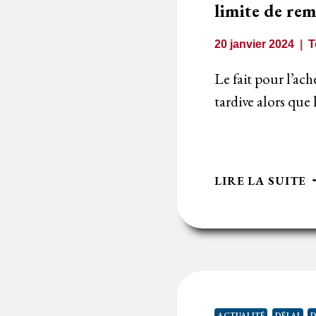
O
limite de rem
I
20 janvier 2024
T
Le fait pour l’ach
tardive alors que 
A
LIRE LA SUITE
D
L
P
D
P
P
I
ACTUALITÉ
DÉLAI
D