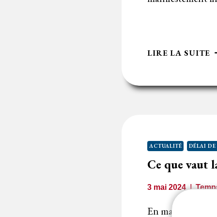
R
LIRE LA SUITE
D
M
P
P
D
D
R
ACTUALITÉ
DÉLAI DE
D
Ce que vaut la
O
I
3 mai 2024
Temps
En matière de pro