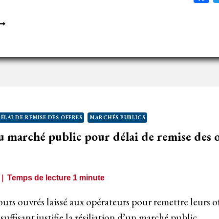
N
ARCHÉ
UBLIC,
A
ARCHE
USSI
N
OÛT…
ÉLAI DE REMISE DES OFFRES
MARCHÉS PUBLICS
u marché public pour délai de remise des o
ONDITION…
Temps de lecture
1
minute
jours ouvrés laissé aux opérateurs pour remettre leurs o
uffisant justifie la résiliation d’un marché public…