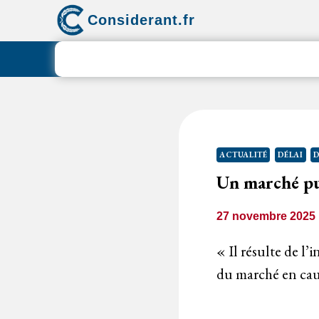
Aller
Considerant.fr
au
contenu
ACTUALITÉ
DÉLAI
D
Un marché pu
27 novembre 2025
« Il résulte de l’
du marché en cau