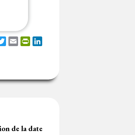
acebook
Twitter
Email
PrintFriendly
LinkedIn
on de la date