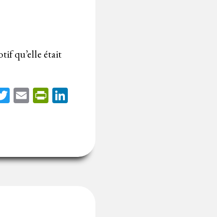
tif qu’elle était
acebook
Twitter
Email
PrintFriendly
LinkedIn