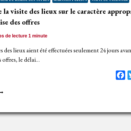
E
 la visite des lieux sur le caractère approp
A
ATE
ise des offres
IMITE
E
s de lecture
1
minute
EMISE
ES
es des lieux aient été effectuées seulement 24 jours avan
FFRES
 offres, le délai…
F
’INFLUENCE
E
A
ISITE
ES
IEUX