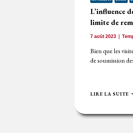
D
L’influence de
L
D
limite de rem
L
D
7 août 2023
Temp
R
D
Bien que les visit
O
de soumission des
L
LIRE LA SUITE
D
L
V
D
L