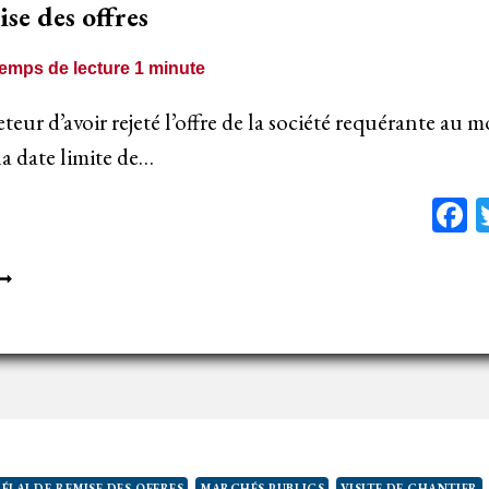
FFRES
ise des offres
NSUFFISANT
emps de lecture
1
minute
eteur d’avoir rejeté l’offre de la société requérante au mo
la date limite de…
F
NNULATION
E
A
ROCÉDURE
E
ASSATION
OUR
MPRÉCISION
ÉLAI DE REMISE DES OFFRES
MARCHÉS PUBLICS
VISITE DE CHANTIER