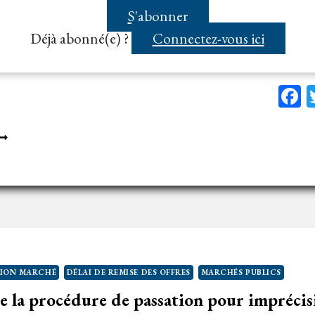
 n’est imposé par le Code…...
S'abonner
Déjà abonné(e) ?
Connectez-vous ici
F
E
UE
AUT
A
IXATION
’UN
ÉLAI
E
ION MARCHÉ
DÉLAI DE REMISE DES OFFRES
MARCHÉS PUBLICS
EMISE
 la procédure de passation pour imprécisi
ES