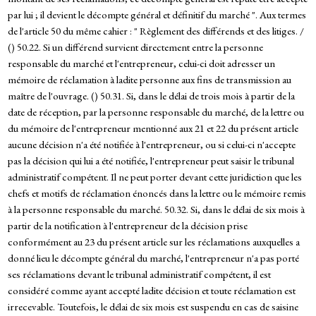
par lui ; il devient le décompte général et définitif du marché ". Aux termes
de l'article 50 du même cahier : " Règlement des différends et des litiges. /
() 50.22. Si un différend survient directement entre la personne
responsable du marché et l'entrepreneur, celui-ci doit adresser un
mémoire de réclamation à ladite personne aux fins de transmission au
maître de l'ouvrage. () 50.31. Si, dans le délai de trois mois à partir de la
date de réception, par la personne responsable du marché, de la lettre ou
du mémoire de l'entrepreneur mentionné aux 21 et 22 du présent article
aucune décision n'a été notifiée à l'entrepreneur, ou si celui-ci n'accepte
pas la décision qui lui a été notifiée, l'entrepreneur peut saisir le tribunal
administratif compétent. Il ne peut porter devant cette juridiction que les
chefs et motifs de réclamation énoncés dans la lettre ou le mémoire remis
à la personne responsable du marché. 50.32. Si, dans le délai de six mois à
partir de la notification à l'entrepreneur de la décision prise
conformément au 23 du présent article sur les réclamations auxquelles a
donné lieu le décompte général du marché, l'entrepreneur n'a pas porté
ses réclamations devant le tribunal administratif compétent, il est
considéré comme ayant accepté ladite décision et toute réclamation est
irrecevable. Toutefois, le délai de six mois est suspendu en cas de saisine