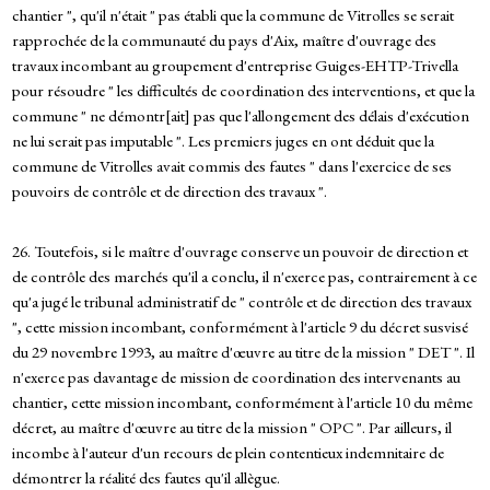
chantier ", qu'il n'était " pas établi que la commune de Vitrolles se serait
rapprochée de la communauté du pays d'Aix, maître d'ouvrage des
travaux incombant au groupement d'entreprise Guiges-EHTP-Trivella
pour résoudre " les difficultés de coordination des interventions, et que la
commune " ne démontr[ait] pas que l'allongement des délais d'exécution
ne lui serait pas imputable ". Les premiers juges en ont déduit que la
commune de Vitrolles avait commis des fautes " dans l'exercice de ses
pouvoirs de contrôle et de direction des travaux ".
26. Toutefois, si le maître d'ouvrage conserve un pouvoir de direction et
de contrôle des marchés qu'il a conclu, il n'exerce pas, contrairement à ce
qu'a jugé le tribunal administratif de " contrôle et de direction des travaux
", cette mission incombant, conformément à l'article 9 du décret susvisé
du 29 novembre 1993, au maître d'œuvre au titre de la mission " DET ". Il
n'exerce pas davantage de mission de coordination des intervenants au
chantier, cette mission incombant, conformément à l'article 10 du même
décret, au maître d'œuvre au titre de la mission " OPC ". Par ailleurs, il
incombe à l'auteur d'un recours de plein contentieux indemnitaire de
démontrer la réalité des fautes qu'il allègue.