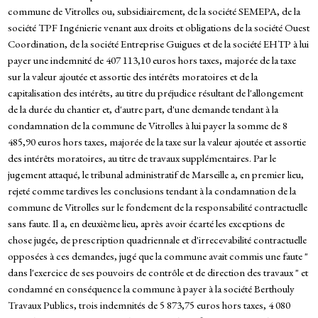
commune de Vitrolles ou, subsidiairement, de la société SEMEPA, de la
société TPF Ingénierie venant aux droits et obligations de la société Ouest
Coordination, de la société Entreprise Guigues et de la société EHTP à lui
payer une indemnité de 407 113,10 euros hors taxes, majorée de la taxe
sur la valeur ajoutée et assortie des intérêts moratoires et de la
capitalisation des intérêts, au titre du préjudice résultant de l'allongement
de la durée du chantier et, d'autre part, d'une demande tendant à la
condamnation de la commune de Vitrolles à lui payer la somme de 8
485,90 euros hors taxes, majorée de la taxe sur la valeur ajoutée et assortie
des intérêts moratoires, au titre de travaux supplémentaires. Par le
jugement attaqué, le tribunal administratif de Marseille a, en premier lieu,
rejeté comme tardives les conclusions tendant à la condamnation de la
commune de Vitrolles sur le fondement de la responsabilité contractuelle
sans faute. Il a, en deuxième lieu, après avoir écarté les exceptions de
chose jugée, de prescription quadriennale et d'irrecevabilité contractuelle
opposées à ces demandes, jugé que la commune avait commis une faute "
dans l'exercice de ses pouvoirs de contrôle et de direction des travaux " et
condamné en conséquence la commune à payer à la société Berthouly
Travaux Publics, trois indemnités de 5 873,75 euros hors taxes, 4 080