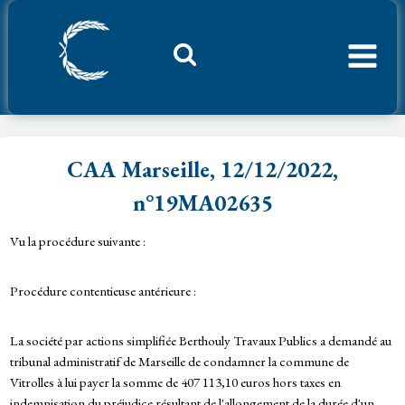
Aller
au
contenu
Considerant.fr
CAA Marseille, 12/12/2022,
n°19MA02635
Vu la procédure suivante :
Procédure contentieuse antérieure :
La société par actions simplifiée Berthouly Travaux Publics a demandé au
tribunal administratif de Marseille de condamner la commune de
Vitrolles à lui payer la somme de 407 113,10 euros hors taxes en
indemnisation du préjudice résultant de l'allongement de la durée d'un