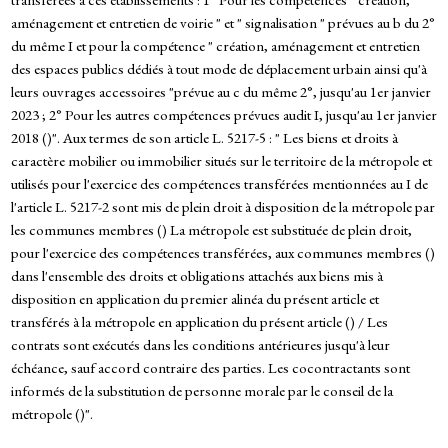
aménagement et entretien de voirie " et " signalisation " prévues au b du 2°
du même I et pour la compétence " création, aménagement et entretien
des espaces publics dédiés à tout mode de déplacement urbain ainsi qu'à
leurs ouvrages accessoires "prévue au c du même 2°, jusqu'au 1er janvier
2023 ; 2° Pour les autres compétences prévues audit I, jusqu'au 1er janvier
2018 ()". Aux termes de son article L. 5217-5 : " Les biens et droits à
caractère mobilier ou immobilier situés sur le territoire de la métropole et
utilisés pour l'exercice des compétences transférées mentionnées au I de
l'article L. 5217-2 sont mis de plein droit à disposition de la métropole par
les communes membres () La métropole est substituée de plein droit,
pour l'exercice des compétences transférées, aux communes membres ()
dans l'ensemble des droits et obligations attachés aux biens mis à
disposition en application du premier alinéa du présent article et
transférés à la métropole en application du présent article () / Les
contrats sont exécutés dans les conditions antérieures jusqu'à leur
échéance, sauf accord contraire des parties. Les cocontractants sont
informés de la substitution de personne morale par le conseil de la
métropole ()".