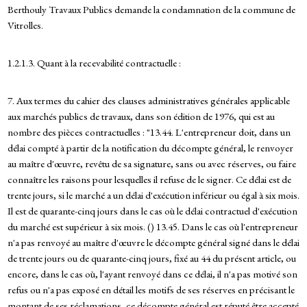
Berthouly Travaux Publics demande la condamnation de la commune de
Vitrolles.
1.2.1.3. Quant à la recevabilité contractuelle :
7. Aux termes du cahier des clauses administratives générales applicable
aux marchés publics de travaux, dans son édition de 1976, qui est au
nombre des pièces contractuelles : "13.44. L'entrepreneur doit, dans un
délai compté à partir de la notification du décompte général, le renvoyer
au maître d'œuvre, revêtu de sa signature, sans ou avec réserves, ou faire
connaître les raisons pour lesquelles il refuse de le signer. Ce délai est de
trente jours, si le marché a un délai d'exécution inférieur ou égal à six mois.
Il est de quarante-cinq jours dans le cas où le délai contractuel d'exécution
du marché est supérieur à six mois. () 13.45. Dans le cas où l'entrepreneur
n'a pas renvoyé au maître d'œuvre le décompte général signé dans le délai
de trente jours ou de quarante-cinq jours, fixé au 44 du présent article, ou
encore, dans le cas où, l'ayant renvoyé dans ce délai, il n'a pas motivé son
refus ou n'a pas exposé en détail les motifs de ses réserves en précisant le
montant de ses réclamations, ce décompte général est réputé être accepté