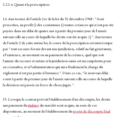
1.2.1.4. Quant à la prescription :
14. Aux termes de l'article 1er de la loi du 31 décembre 1968 : " Sont
prescrites, au profit () des communes () toutes créances qui n'ont pas été
payées dans un délai de quatre ans à partir du premier jour de l'année
suivant celle au cours de laquelle les droits ont été acquis. () ". Aux termes
de l'article 2 de cette même loi, le cours de la prescription est interrompu
par " tout recours formé devant une juridiction, relatif au fait générateur,
à l'existence, au montant ou au paiement de la créance, quel que soit
l'auteur du recours et même si la juridiction saisie est incompétente pour
en connaître, et si l'administration qui aura finalement la charge du
règlement n'est pas partie à l'instance ". Dans ce cas, " le nouveau délai
court à partir du premier jour de l'année suivant celle au cours de laquelle
la décision est passée en force de chose jugée. ".
15. Lorsque le contrat prévoit l'établissement d'un décompte, les droits
aux paiement du
titulaire
du marché sont acquis, au sens de ces
dispositions, au moment de l'établissement du
projet de décompte final