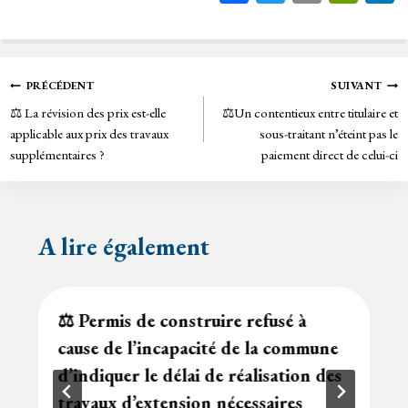
ce
wi
m
in
bo
tt
ail
tF
ok
er
rie
Navigation
PRÉCÉDENT
SUIVANT
n
⚖️ La révision des prix est-elle
⚖️Un contentieux entre titulaire et
de
dl
applicable aux prix des travaux
sous-traitant n’éteint pas le
y
supplémentaires ?
paiement direct de celui-ci
l’article
A lire également
⚖️ Permis de construire refusé à
cause de l’incapacité de la commune
d’indiquer le délai de réalisation des
travaux d’extension nécessaires