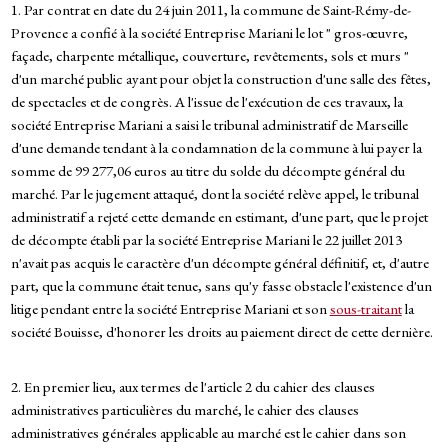
1. Par contrat en date du 24 juin 2011, la commune de Saint-Rémy-de-
Provence a confié à la société Entreprise Mariani le lot " gros-œuvre,
façade, charpente métallique, couverture, revêtements, sols et murs "
d'un marché public ayant pour objet la construction d'une salle des fêtes,
de spectacles et de congrès. A l'issue de l'exécution de ces travaux, la
société Entreprise Mariani a saisi le tribunal administratif de Marseille
d'une demande tendant à la condamnation de la commune à lui payer la
somme de 99 277,06 euros au titre du solde du décompte général du
marché. Par le jugement attaqué, dont la société relève appel, le tribunal
administratif a rejeté cette demande en estimant, d'une part, que le projet
de décompte établi par la société Entreprise Mariani le 22 juillet 2013
n'avait pas acquis le caractère d'un décompte général définitif, et, d'autre
part, que la commune était tenue, sans qu'y fasse obstacle l'existence d'un
litige pendant entre la société Entreprise Mariani et son
sous-traitant
la
société Bouisse, d'honorer les droits au paiement direct de cette dernière.
2. En premier lieu, aux termes de l'article 2 du cahier des clauses
administratives particulières du marché, le cahier des clauses
administratives générales applicable au marché est le cahier dans son