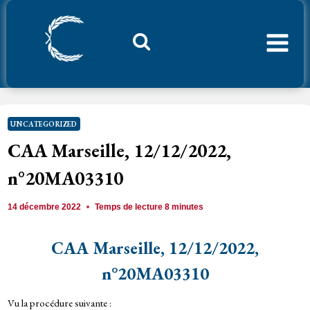
Aller
au
contenu
Considerant.fr
UNCATEGORIZED
CAA Marseille, 12/12/2022,
n°20MA03310
14 décembre 2022
Temps de lecture
8
minutes
CAA Marseille, 12/12/2022,
n°20MA03310
Vu la procédure suivante :