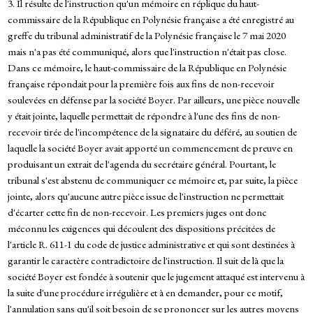
3. Il résulte de l'instruction qu'un mémoire en réplique du haut-
commissaire de la République en Polynésie française a été enregistré au
greffe du tribunal administratif de la Polynésie française le 7 mai 2020
mais n'a pas été communiqué, alors que l'instruction n'était pas close.
Dans ce mémoire, le haut-commissaire de la République en Polynésie
française répondait pour la première fois aux fins de non-recevoir
soulevées en défense par la société Boyer. Par ailleurs, une pièce nouvelle
y était jointe, laquelle permettait de répondre à l'une des fins de non-
recevoir tirée de l'incompétence de la signataire du déféré, au soutien de
laquelle la société Boyer avait apporté un commencement de preuve en
produisant un extrait de l'agenda du secrétaire général. Pourtant, le
tribunal s'est abstenu de communiquer ce mémoire et, par suite, la pièce
jointe, alors qu'aucune autre pièce issue de l'instruction ne permettait
d'écarter cette fin de non-recevoir. Les premiers juges ont donc
méconnu les exigences qui découlent des dispositions précitées de
l'article R. 611-1 du code de justice administrative et qui sont destinées à
garantir le caractère contradictoire de l'instruction. Il suit de là que la
société Boyer est fondée à soutenir que le jugement attaqué est intervenu à
la suite d'une procédure irrégulière et à en demander, pour ce motif,
l'annulation sans qu'il soit besoin de se prononcer sur les autres moyens