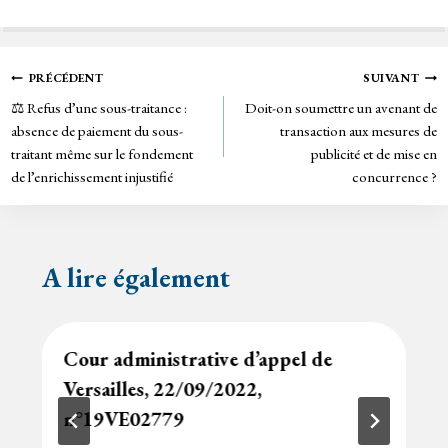
ce
wi
m
in
bo
tt
ail
tF
ok
er
rie
Navigation
PRÉCÉDENT
SUIVANT
n
⚖️ Refus d’une sous-traitance :
Doit-on soumettre un avenant de
de
dl
absence de paiement du sous-
transaction aux mesures de
y
traitant même sur le fondement
publicité et de mise en
l’article
de l’enrichissement injustifié
concurrence ?
A lire également
Cour administrative d’appel de
Versailles, 22/09/2022,
n°19VE02779