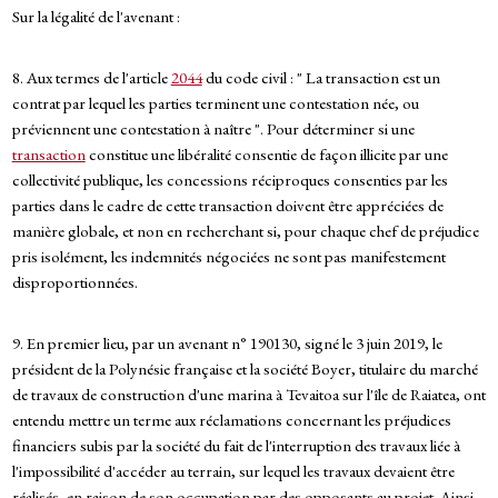
Sur la légalité de l'avenant :
8. Aux termes de l'article
2044
du code civil : " La transaction est un
contrat par lequel les parties terminent une contestation née, ou
préviennent une contestation à naître ". Pour déterminer si une
transaction
constitue une libéralité consentie de façon illicite par une
collectivité publique, les concessions réciproques consenties par les
parties dans le cadre de cette transaction doivent être appréciées de
manière globale, et non en recherchant si, pour chaque chef de préjudice
pris isolément, les indemnités négociées ne sont pas manifestement
disproportionnées.
9. En premier lieu, par un avenant n° 190130, signé le 3 juin 2019, le
président de la Polynésie française et la société Boyer, titulaire du marché
de travaux de construction d'une marina à Tevaitoa sur l'île de Raiatea, ont
entendu mettre un terme aux réclamations concernant les préjudices
financiers subis par la société du fait de l'interruption des travaux liée à
l'impossibilité d'accéder au terrain, sur lequel les travaux devaient être
réalisés, en raison de son occupation par des opposants au projet. Ainsi,