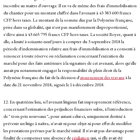
incombe au maitre d'ouvrage. Il en va de même des frais d'immobilisation
du chantier pour un montant chiffré dans l'avenant à 43 383 600 francs
CFP hors taxes. Le montant de la somme due par la Polynésie française,
prise dans sa globalité, qui n'est pas manifestement disproportionné,
s'élève ainsi à 43 665 795 francs CFP hors taxes. La société Boyer, quant à
elle, a limité à soixante-neuf jours à compter du 3 septembre 2018 la
période d'indemnisation relative aux frais d'immobilisation et a consenti à
renoncer à toute réserve ou réclamation concernant l'exécution du
marché pour des faits antérieurs à la signature de cet avenant, alors qu'elle
aurait pu notamment engager la responsabilité de plein droit de la
Polynésie française du fait de la décision d'
ajournement des travaux
à la
date du 21 novembre 2018, signée le 14 décembre 2018.
12. En quatrième lieu, si l'avenant litigieux fait improprement référence,
concernant l'estimation des préjudices financiers subis, à l'introduction
de " trois prix nouveaux ", pour autant celui-ci, uniquement destiné à
prévenir un litige à naître, n'avait ni pour objet ni pour effet de modifier
les prestations prévues par le marché initial. Il n'avait pas davantage pour
finalité de compenser une absence de
résiliation
qui, si elle avait été