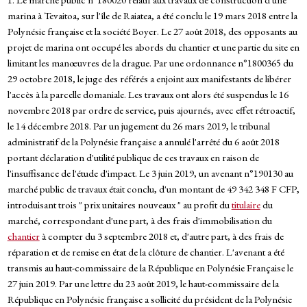
marina à Tevaitoa, sur l'île de Raiatea, a été conclu le 19 mars 2018 entre la
Polynésie française et la société Boyer. Le 27 août 2018, des opposants au
projet de marina ont occupé les abords du chantier et une partie du site en
limitant les manœuvres de la drague. Par une ordonnance n°1800365 du
29 octobre 2018, le juge des référés a enjoint aux manifestants de libérer
l'accès à la parcelle domaniale. Les travaux ont alors été suspendus le 16
novembre 2018 par ordre de service, puis ajournés, avec effet rétroactif,
le 14 décembre 2018. Par un jugement du 26 mars 2019, le tribunal
administratif de la Polynésie française a annulé l'arrêté du 6 août 2018
portant déclaration d'utilité publique de ces travaux en raison de
l'insuffisance de l'étude d'impact. Le 3 juin 2019, un avenant n°190130 au
marché public de travaux était conclu, d'un montant de 49 342 348 F CFP,
introduisant trois " prix unitaires nouveaux " au profit du
titulaire
du
marché, correspondant d'une part, à des frais d'immobilisation du
chantier
à compter du 3 septembre 2018 et, d'autre part, à des frais de
réparation et de remise en état de la clôture de chantier. L'avenant a été
transmis au haut-commissaire de la République en Polynésie Française le
27 juin 2019. Par une lettre du 23 août 2019, le haut-commissaire de la
République en Polynésie française a sollicité du président de la Polynésie