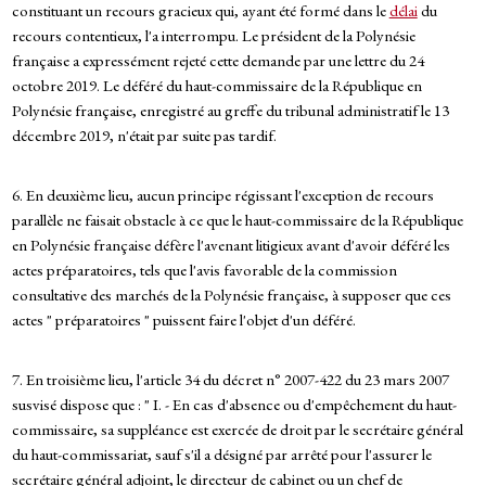
constituant un recours gracieux qui, ayant été formé dans le
délai
du
recours contentieux, l'a interrompu. Le président de la Polynésie
française a expressément rejeté cette demande par une lettre du 24
octobre 2019. Le déféré du haut-commissaire de la République en
Polynésie française, enregistré au greffe du tribunal administratif le 13
décembre 2019, n'était par suite pas tardif.
6. En deuxième lieu, aucun principe régissant l'exception de recours
parallèle ne faisait obstacle à ce que le haut-commissaire de la République
en Polynésie française défère l'avenant litigieux avant d'avoir déféré les
actes préparatoires, tels que l'avis favorable de la commission
consultative des marchés de la Polynésie française, à supposer que ces
actes " préparatoires " puissent faire l'objet d'un déféré.
7. En troisième lieu, l'article 34 du décret n° 2007-422 du 23 mars 2007
susvisé dispose que : " I. - En cas d'absence ou d'empêchement du haut-
commissaire, sa suppléance est exercée de droit par le secrétaire général
du haut-commissariat, sauf s'il a désigné par arrêté pour l'assurer le
secrétaire général adjoint, le directeur de cabinet ou un chef de