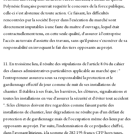
Polynésie française pourrait requérir le concours de la force publique,
celle-ci s'est abstenue de toute action. Ce faisant, les difficultés
rencontrées par la société Boyer dans l'exécution du marché sont
directement imputables à une faute du maître d'ouvrage, lequel était
contractuellement tenu, en cette seule qualité, d'assurer à l'entreprise
l'accès au terrain d'assiette des travaux, sans qu'il puisse s'exonérer de sa
responsabilité en invoquant le fait des tiers opposants au projet.
11. En troisième lieu, il résulte des stipulations de l'article 8.04 du cahier
des clauses administratives particulières applicable au marché que : "
l'entrepreneur assurera sous sa responsabilité la protection et le
gardiennage effectif de jour comme de nuit de ses installations de
chantier. Il établira à ses frais, les barrières, les clôtures, signalisations et
toutes les installations en vue d'assurer la sécurité et d'éviter tout accident
". Si les clôtures doivent être regardées comme faisant partie des
installations de chantier, leur dégradation ne résulte pas d'un défaut de
protection et de gardiennage mais de l'occupation même des lieux par des
opposants au projet. Par suite, l'indemnisation de ce préjudice chiffré,
dans l'avenant litigieux, à la somme de 282 195 francs CFP hors taxes,