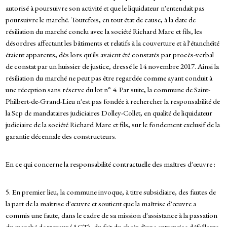
autorisé à poursuivre son activité et que le liquidateur n'entendait pas
poursuivre le marché. Toutefois, en tout état de cause, à la date de
résiliation du marché conclu avec la société Richard Marc et fils, les
désordres affectant les bâtiments et relatifs à la couverture et à l'étanchéité
étaient apparents, dès lors qu'ils avaient été constatés par procès-verbal
de constat par un huissier de justice, dressé le 14 novembre 2017. Ainsi la
résiliation du marché ne peut pas être regardée comme ayant conduit à
une réception sans réserve du lot n° 4. Par suite, la commune de Saint-
Philbert-de-Grand-Lieu n'est pas fondée à rechercher la responsabilité de
la Scp de mandataires judiciaires Dolley-Collet, en qualité de liquidateur
judiciaire de la société Richard Marc et fils, sur le fondement exclusif de la
garantie décennale des constructeurs.
En ce qui concerne la responsabilité contractuelle des maîtres d'œuvre :
5. En premier lieu, la commune invoque, à titre subsidiaire, des fautes de
la part de la maîtrise d'œuvre et soutient que la maîtrise d'œuvre a
commis une faute, dans le cadre de sa mission d'assistance à la passation
du marché de travaux (ACT), du fait du choix d'une entreprise défaillante,