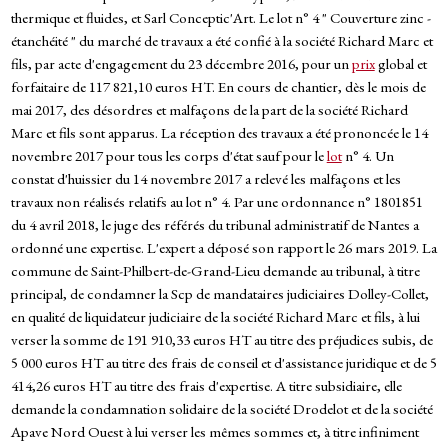
thermique et fluides, et Sarl Conceptic'Art. Le lot n° 4 " Couverture zinc -
étanchéité " du marché de travaux a été confié à la société Richard Marc et
fils, par acte d'engagement du 23 décembre 2016, pour un
prix
global et
forfaitaire de 117 821,10 euros HT. En cours de chantier, dès le mois de
mai 2017, des désordres et malfaçons de la part de la société Richard
Marc et fils sont apparus. La réception des travaux a été prononcée le 14
novembre 2017 pour tous les corps d'état sauf pour le
lot
n° 4. Un
constat d'huissier du 14 novembre 2017 a relevé les malfaçons et les
travaux non réalisés relatifs au lot n° 4. Par une ordonnance n° 1801851
du 4 avril 2018, le juge des référés du tribunal administratif de Nantes a
ordonné une expertise. L'expert a déposé son rapport le 26 mars 2019. La
commune de Saint-Philbert-de-Grand-Lieu demande au tribunal, à titre
principal, de condamner la Scp de mandataires judiciaires Dolley-Collet,
en qualité de liquidateur judiciaire de la société Richard Marc et fils, à lui
verser la somme de 191 910,33 euros HT au titre des préjudices subis, de
5 000 euros HT au titre des frais de conseil et d'assistance juridique et de 5
414,26 euros HT au titre des frais d'expertise. A titre subsidiaire, elle
demande la condamnation solidaire de la société Drodelot et de la société
Apave Nord Ouest à lui verser les mêmes sommes et, à titre infiniment