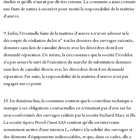
étudiée et qu'elle n'aurait pas dû être retenue. La commune a ainsi commis
une faute de nature à exonérer pour moitié la responsabilité de la maîtrise
d'œuvre.
9. Enfin, l'éventuelle faute de la maîtrise d'œuvre à n'avoir adressé ni le
décompte de résiliation du lot n° 4 ni les dossiers des ouvrages exécutés,
demeure sans lien de causalité directe avec les désordres dont il est
demandé réparation. De même, la circonstance que la société Drodelot
n'a pas assuré le suivi de l'exécution du marché de substitution demeure
sans lien de causalité directe avec les désordres dont il est demandé
réparation. Par suite, la responsabilité de la maîtrise d'œuvre n'est pas
engagée sur ce point.
10. En deuxième lieu, la commune soutient que le contrôleur technique a
manqué à ses obligations contractuelles en n'émettant pas d'avis sur les
non-conformités des ouvrages réalisés par la société Richard Marc et fils.
La société Apave Nord Ouest SAS soutient qu'elle est intervenue
notamment au titre d'une mission L, relative à la solidité des ouvrages et
des éléments d'équipements indissociables, et que, dans ce cadre, elle a