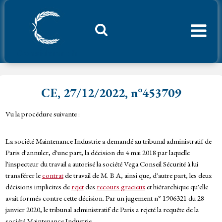
Aller
au
contenu
Considerant.fr
CE, 27/12/2022, n°453709
Vu la procédure suivante :
La société Maintenance Industrie a demandé au tribunal administratif de
Paris d'annuler, d'une part, la décision du 4 mai 2018 par laquelle
l'inspecteur du travail a autorisé la société Vega Conseil Sécurité à lui
transférer le
contrat
de travail de M. B A, ainsi que, d'autre part, les deux
décisions implicites de
rejet
des
recours gracieux
et hiérarchique qu'elle
avait formés contre cette décision. Par un jugement n° 1906321 du 28
janvier 2020, le tribunal administratif de Paris a rejeté la requête de la
société Maintenance Industrie.