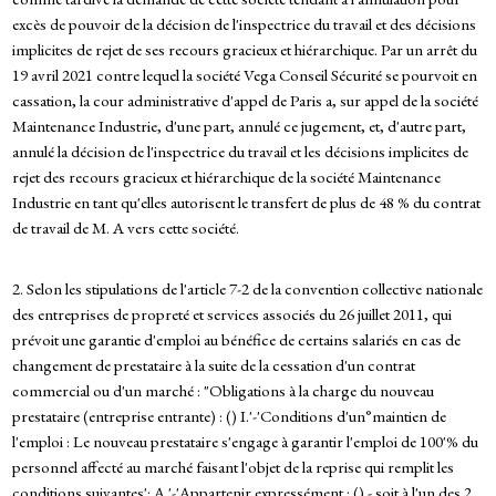
excès de pouvoir de la décision de l'inspectrice du travail et des décisions
implicites de rejet de ses recours gracieux et hiérarchique. Par un arrêt du
19 avril 2021 contre lequel la société Vega Conseil Sécurité se pourvoit en
cassation, la cour administrative d'appel de Paris a, sur appel de la société
Maintenance Industrie, d'une part, annulé ce jugement, et, d'autre part,
annulé la décision de l'inspectrice du travail et les décisions implicites de
rejet des recours gracieux et hiérarchique de la société Maintenance
Industrie en tant qu'elles autorisent le transfert de plus de 48 % du contrat
de travail de M. A vers cette société.
2. Selon les stipulations de l'article 7-2 de la convention collective nationale
des entreprises de propreté et services associés du 26 juillet 2011, qui
prévoit une garantie d'emploi au bénéfice de certains salariés en cas de
changement de prestataire à la suite de la cessation d'un contrat
commercial ou d'un marché : "Obligations à la charge du nouveau
prestataire (entreprise entrante) : () I.'-'Conditions d'un°maintien de
l'emploi : Le nouveau prestataire s'engage à garantir l'emploi de 100'% du
personnel affecté au marché faisant l'objet de la reprise qui remplit les
conditions suivantes': A.'-'Appartenir expressément : () - soit à l'un des 2