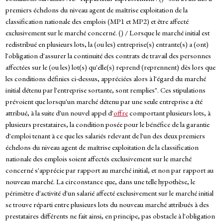
premiers échelons du niveau agent de maîtrise exploitation de la
classification nationale des emplois (MP1 et MP2) et être affecté
exclusivement sur le marché concerné. () / Lorsque le marché initial est
redistribué en plusieurs lots, la (ou les) entreprise(s) entrante(s) a (ont)
l'obligation d'assurer la continuité des contrats de travail des personnes
affectées sur le (ou les) lot(s) qu'elle(s) reprend (reprennent) dès lors que
les conditions définies ci-dessus, appréciées alors à l'égard du marché
initial détenu par l'entreprise sortante, sont remplies". Ces stipulations
prévoient que lorsqu'un marché détenu par une seule entreprise a été
attribué, à la suite d'un nouvel appel d'
offre
comportant plusieurs lots, à
plusieurs prestataires, la condition posée pour le bénéfice de la garantie
d'emploi tenant à ce que les salariés relevant de l'un des deux premiers
échelons du niveau agent de maîtrise exploitation de la classification
nationale des emplois soient affectés exclusivement sur le marché
concerné s'apprécie par rapport au marché initial, et non par rapport au
nouveau marché. La circonstance que, dans une telle hypothèse, le
périmètre d'activité d'un salarié affecté exclusivement sur le marché initial
se trouve réparti entre plusieurs lots du nouveau marché attribués à des
prestataires différents ne fait ainsi, en principe, pas obstacle à l'obligation