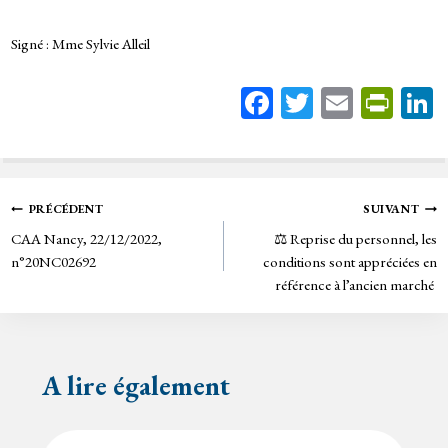
Signé : Mme Sylvie Alleil
Fa
T
E
Pr
ce
wi
m
in
bo
tt
ail
tF
ok
er
rie
Navigation
PRÉCÉDENT
SUIVANT
n
CAA Nancy, 22/12/2022,
⚖️ Reprise du personnel, les
de
dl
n°20NC02692
conditions sont appréciées en
y
référence à l’ancien marché
l’article
A lire également