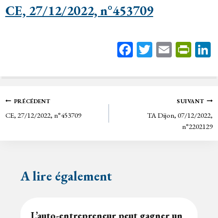
CE, 27/12/2022, n°453709
Fa
T
E
Pr
ce
wi
m
in
bo
tt
ail
tF
ok
er
rie
Navigation
PRÉCÉDENT
SUIVANT
n
CE, 27/12/2022, n°453709
TA Dijon, 07/12/2022,
de
dl
n°2202129
y
l’article
A lire également
L’auto-entrepreneur peut gagner un