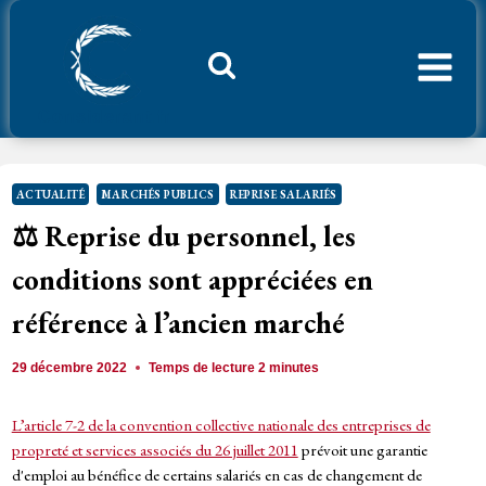
Aller
au
contenu
Considerant.fr
ACTUALITÉ
MARCHÉS PUBLICS
REPRISE SALARIÉS
⚖️ Reprise du personnel, les
conditions sont appréciées en
référence à l’ancien marché
29 décembre 2022
Temps de lecture
2
minutes
L’article 7-2 de la convention collective nationale des entreprises de
propreté et services associés du 26 juillet 2011
prévoit une garantie
d'emploi au bénéfice de certains salariés en cas de changement de