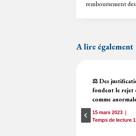
remboursement des fr
A lire également
ontrat ne peut pas
⚖️ Des justificat
eclassement d’une
fondent le rejet 
comme anormale
15 mars 2023
1
minute
Temps de lecture