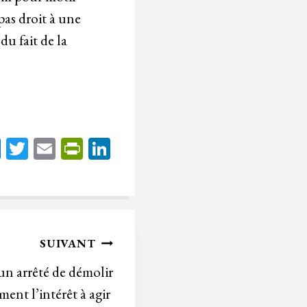
pas droit à une
u fait de la
Fa
T
E
Pr
Li
ce
wi
m
in
nk
bo
tt
ail
tF
ed
ok
er
rie
In
n
SUIVANT
dl
un arrêté de démolir
y
ment l’intérêt à agir