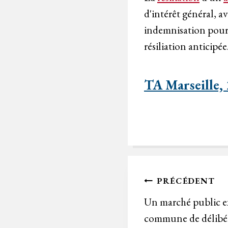
d'intérêt général, 
indemnisation pour 
résiliation anticipée
TA Marseille,
Navigation
PRÉCÉDENT
de
Un marché public ex
commune de délibér
l’article