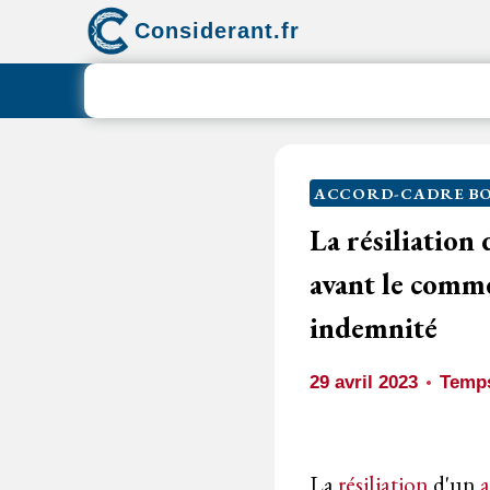
Aller
Considerant.fr
au
contenu
ACCORD-CADRE B
La résiliatio
avant le comm
indemnité
29 avril 2023
Temps
La
résiliation
d'un
a