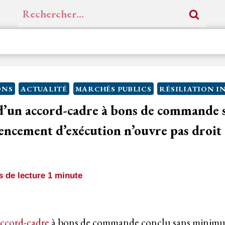
Rechercher :
ONS
ACTUALITÉ
MARCHÉS PUBLICS
RÉSILIATION I
n d’un accord-cadre à bons de command
encement d’exécution n’ouvre pas droit
 de lecture
1
minute
ccord-cadre
à bons de commande conclu sans minimu