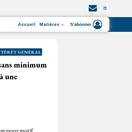
Accueil
Matières
S'abonner
NTÉRÊT GÉNÉRAL
e sans minimum
 à une
m pour motif