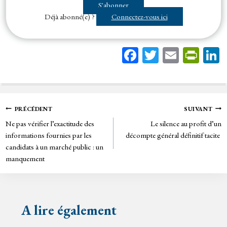
S'abonner
l’
acheteur
d’appliquer...
Déjà abonné(e) ?
Connectez-vous ici
Fa
T
E
Pr
ce
wi
m
in
bo
tt
ail
tF
ok
er
rie
Navigation
PRÉCÉDENT
SUIVANT
n
Ne pas vérifier l’exactitude des
Le silence au profit d’un
de
dl
informations fournies par les
décompte général définitif tacite
y
candidats à un marché public : un
l’article
manquement
A lire également