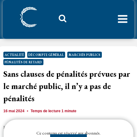
Aller
au
contenu
Considerant.fr
ACTUALITÉ
DÉCOMPTE GÉNÉRAL
MARCHÉS PUBLICS
PÉNALITÉS DE RETARD
Sans clauses de pénalités prévues par
le marché public, il n’y a pas de
pénalités
16 mai 2024
Temps de lecture
1
minute
Puisque les pénalités ont un fondement contractuel, dès lors qu’aucune
Ce contenu est réservé aux abonnés.
stipulation contractuelle du marché public ne prévoit la faculté pour