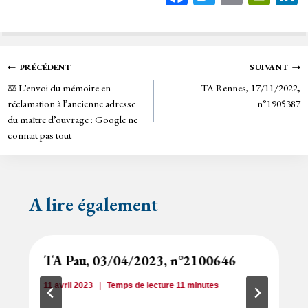
ce
wi
m
in
bo
tt
ail
tF
ok
er
rie
Navigation
PRÉCÉDENT
SUIVANT
n
⚖️ L’envoi du mémoire en
TA Rennes, 17/11/2022,
de
dl
réclamation à l’ancienne adresse
n°1905387
y
du maître d’ouvrage : Google ne
l’article
connait pas tout
A lire également
TA Pau, 03/04/2023, n°2100646
11 avril 2023
Temps de lecture
11
minutes