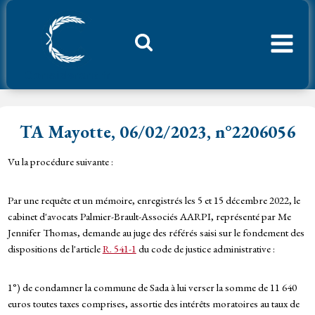
Aller
au
contenu
Considerant.fr
TA Mayotte, 06/02/2023, n°2206056
Vu la procédure suivante :
Par une requête et un mémoire, enregistrés les 5 et 15 décembre 2022, le
cabinet d'avocats Palmier-Brault-Associés AARPI, représenté par Me
Jennifer Thomas, demande au juge des référés saisi sur le fondement des
dispositions de l'article
R. 541-1
du code de justice administrative :
1°) de condamner la commune de Sada à lui verser la somme de 11 640
euros toutes taxes comprises, assortie des intérêts moratoires au taux de