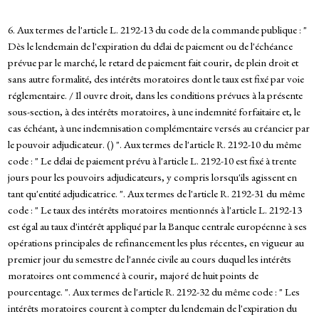
6. Aux termes de l'article L. 2192-13 du code de la commande publique : "
Dès le lendemain de l'expiration du délai de paiement ou de l'échéance
prévue par le marché, le retard de paiement fait courir, de plein droit et
sans autre formalité, des intérêts moratoires dont le taux est fixé par voie
réglementaire. / Il ouvre droit, dans les conditions prévues à la présente
sous-section, à des intérêts moratoires, à une indemnité forfaitaire et, le
cas échéant, à une indemnisation complémentaire versés au créancier par
le pouvoir adjudicateur. () ". Aux termes de l'article R. 2192-10 du même
code : " Le délai de paiement prévu à l'article L. 2192-10 est fixé à trente
jours pour les pouvoirs adjudicateurs, y compris lorsqu'ils agissent en
tant qu'entité adjudicatrice. ". Aux termes de l'article R. 2192-31 du même
code : " Le taux des intérêts moratoires mentionnés à l'article L. 2192-13
est égal au taux d'intérêt appliqué par la Banque centrale européenne à ses
opérations principales de refinancement les plus récentes, en vigueur au
premier jour du semestre de l'année civile au cours duquel les intérêts
moratoires ont commencé à courir, majoré de huit points de
pourcentage. ". Aux termes de l'article R. 2192-32 du même code : " Les
intérêts moratoires courent à compter du lendemain de l'expiration du