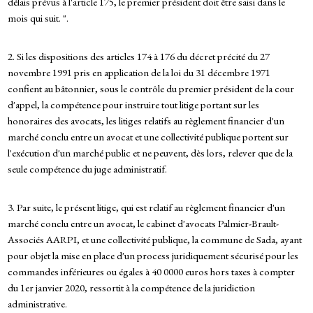
délais prévus à l'article 175, le premier président doit être saisi dans le
mois qui suit. ".
2. Si les dispositions des articles 174 à 176 du décret précité du 27
novembre 1991 pris en application de la loi du 31 décembre 1971
confient au bâtonnier, sous le contrôle du premier président de la cour
d'appel, la compétence pour instruire tout litige portant sur les
honoraires des avocats, les litiges relatifs au règlement financier d'un
marché conclu entre un avocat et une collectivité publique portent sur
l'exécution d'un marché public et ne peuvent, dès lors, relever que de la
seule compétence du juge administratif.
3. Par suite, le présent litige, qui est relatif au règlement financier d'un
marché conclu entre un avocat, le cabinet d'avocats Palmier-Brault-
Associés AARPI, et une collectivité publique, la commune de Sada, ayant
pour objet la mise en place d'un process juridiquement sécurisé pour les
commandes inférieures ou égales à 40 0000 euros hors taxes à compter
du 1er janvier 2020, ressortit à la compétence de la juridiction
administrative.