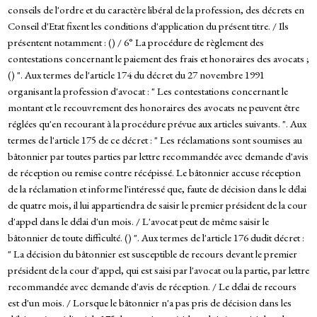
conseils de l'ordre et du caractère libéral de la profession, des décrets en
Conseil d'Etat fixent les conditions d'application du présent titre. / Ils
présentent notamment : () / 6° La procédure de règlement des
contestations concernant le paiement des frais et honoraires des avocats ;
() ". Aux termes de l'article 174 du décret du 27 novembre 1991
organisant la profession d'avocat : " Les contestations concernant le
montant et le recouvrement des honoraires des avocats ne peuvent être
réglées qu'en recourant à la procédure prévue aux articles suivants. ". Aux
termes de l'article 175 de ce décret : " Les réclamations sont soumises au
bâtonnier par toutes parties par lettre recommandée avec demande d'avis
de réception ou remise contre récépissé. Le bâtonnier accuse réception
de la réclamation et informe l'intéressé que, faute de décision dans le délai
de quatre mois, il lui appartiendra de saisir le premier président de la cour
d'appel dans le délai d'un mois. / L'avocat peut de même saisir le
bâtonnier de toute difficulté. () ". Aux termes de l'article 176 dudit décret :
" La décision du bâtonnier est susceptible de recours devant le premier
président de la cour d'appel, qui est saisi par l'avocat ou la partie, par lettre
recommandée avec demande d'avis de réception. / Le délai de recours
est d'un mois. / Lorsque le bâtonnier n'a pas pris de décision dans les