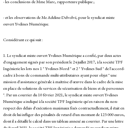
- les conclusions de Mme Marc, rapporteure publique ;
- et les observations de Me Adeline-Delvolvé, pour le syndicat mixte
ouvert Yvelines Numérique.
Considérant ce qui suit :
1. Le syndicat mixte ouvert Yvelines Numérique a confié, par deux actes
d'engagement signés par son président le 24 juillet 2017, à la société TPF
Ingénierie les lots nos 1 " Yvelines Nord " et 2 " Yvelines Sud " de l'accord-
cadre à bons de commande multi-attributaires ayant pour objet " une
mission d'assistance générale à maîtrise d'œuvre dans le cadre de la mise
en place de solutions de services de sécurisation de biens et de personnes
". Par un courrier du 10 février 2021, le syndicat mixte ouvert Yvelines
Numérique a indiqué à la société TPF Ingénierie qu'en raison du non-
respect des délais d'exécution maximaux fixés contractuellement, il était en
droit de lui infliger des pénalités de retard d'un montant de 123 000 euros,
dont il a détaillé le calcul dans un tableau annexé au courrier. Par une lettre
du 9 avril 2021, la société TPF Ingénierie a demandé au syndicat mixte