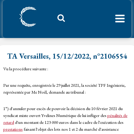
Aller
au
contenu
Considerant.fr
TA Versailles, 15/12/2022, n°2106554
Vu la procédure suivante :
Par une requête, enregistrée le 29 juillet 2021, la société TPF Ingénierie,
représentée par Me Noël, demande au tribunal :
1°) d'annuler pour excès de pouvoir la décision du 10 février 2021 du
syndicat mixte ouvert Yvelines Numérique de lui infliger des
pénalités de
retard
d'un montant de 123 000 euros dans le cadre de l'exécution des
prestations
faisant l'objet des lots nos 1 et 2 du marché d'assistance