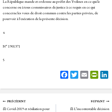
La République mande et ordonne au préfet des Yvelines en ce qui le
concerne ou à tous commissaires de justice à ce requis en ce qui
concerne les voies de droit commun contre les parties privées, de
pourvoir à l'exécution de la présente décision.
4
N° 1901371
5
Fa
T
E
Pr
ce
wi
m
in
bo
tt
ail
tF
ok
er
rie
Navigation
PRÉCÉDENT
SUIVANT
n
⚖️ Covid-2019 et résiliation pour
⚖️ L’incontestable décision