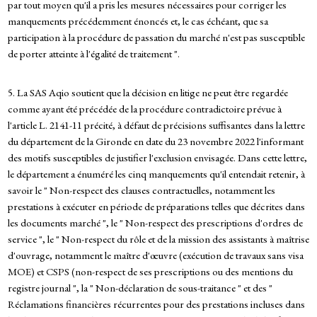
par tout moyen qu'il a pris les mesures nécessaires pour corriger les
manquements précédemment énoncés et, le cas échéant, que sa
participation à la procédure de passation du marché n'est pas susceptible
de porter atteinte à l'égalité de traitement ".
5. La SAS Aqio soutient que la décision en litige ne peut être regardée
comme ayant été précédée de la procédure contradictoire prévue à
l'article L. 2141-11 précité, à défaut de précisions suffisantes dans la lettre
du département de la Gironde en date du 23 novembre 2022 l'informant
des motifs susceptibles de justifier l'exclusion envisagée. Dans cette lettre,
le département a énuméré les cinq manquements qu'il entendait retenir, à
savoir le " Non-respect des clauses contractuelles, notamment les
prestations à exécuter en période de préparations telles que décrites dans
les documents marché ", le " Non-respect des prescriptions d'ordres de
service ", le " Non-respect du rôle et de la mission des assistants à maîtrise
d'ouvrage, notamment le maître d'œuvre (exécution de travaux sans visa
MOE) et CSPS (non-respect de ses prescriptions ou des mentions du
registre journal ", la " Non-déclaration de sous-traitance " et des "
Réclamations financières récurrentes pour des prestations incluses dans