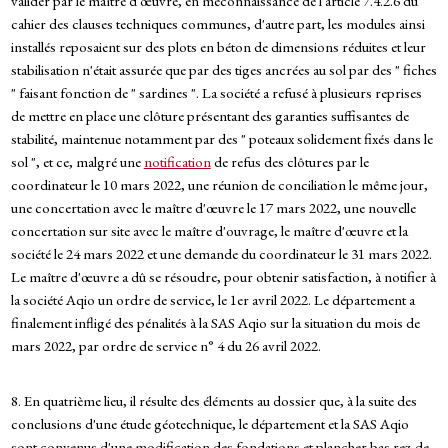
valider par le maître d'œuvre, en méconnaissance de l'article 7.4.2.6 du
cahier des clauses techniques communes, d'autre part, les modules ainsi
installés reposaient sur des plots en béton de dimensions réduites et leur
stabilisation n'était assurée que par des tiges ancrées au sol par des " fiches
" faisant fonction de " sardines ". La société a refusé à plusieurs reprises
de mettre en place une clôture présentant des garanties suffisantes de
stabilité, maintenue notamment par des " poteaux solidement fixés dans le
sol ", et ce, malgré une
notification
de refus des clôtures par le
coordinateur le 10 mars 2022, une réunion de conciliation le même jour,
une concertation avec le maître d'œuvre le 17 mars 2022, une nouvelle
concertation sur site avec le maître d'ouvrage, le maître d'œuvre et la
société le 24 mars 2022 et une demande du coordinateur le 31 mars 2022.
Le maître d'œuvre a dû se résoudre, pour obtenir satisfaction, à notifier à
la société Aqio un ordre de service, le 1er avril 2022. Le département a
finalement infligé des pénalités à la SAS Aqio sur la situation du mois de
mars 2022, par ordre de service n° 4 du 26 avril 2022.
8. En quatrième lieu, il résulte des éléments au dossier que, à la suite des
conclusions d'une étude géotechnique, le département et la SAS Aqio
sont convenus d'une modification des fondations et plancher bas rez-de-