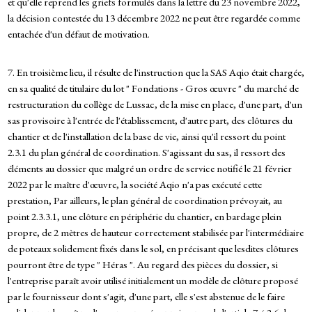
et qu'elle reprend les griefs formulés dans la lettre du 23 novembre 2022,
la décision contestée du 13 décembre 2022 ne peut être regardée comme
entachée d'un défaut de motivation.
7. En troisième lieu, il résulte de l'instruction que la SAS Aqio était chargée,
en sa qualité de titulaire du lot " Fondations - Gros œuvre " du marché de
restructuration du collège de Lussac, de la mise en place, d'une part, d'un
sas provisoire à l'entrée de l'établissement, d'autre part, des clôtures du
chantier et de l'installation de la base de vie, ainsi qu'il ressort du point
2.3.1 du plan général de coordination. S'agissant du sas, il ressort des
éléments au dossier que malgré un ordre de service notifié le 21 février
2022 par le maître d'œuvre, la société Aqio n'a pas exécuté cette
prestation, Par ailleurs, le plan général de coordination prévoyait, au
point 2.3.3.1, une clôture en périphérie du chantier, en bardage plein
propre, de 2 mètres de hauteur correctement stabilisée par l'intermédiaire
de poteaux solidement fixés dans le sol, en précisant que lesdites clôtures
pourront être de type " Héras ". Au regard des pièces du dossier, si
l'entreprise paraît avoir utilisé initialement un modèle de clôture proposé
par le fournisseur dont s'agit, d'une part, elle s'est abstenue de le faire