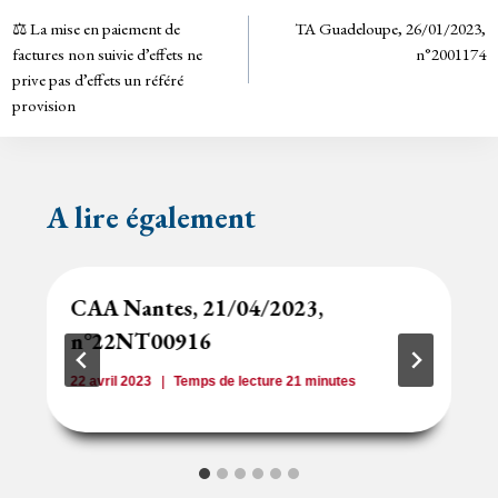
Navigation
n
⚖️ La mise en paiement de
TA Guadeloupe, 26/01/2023,
de
dl
factures non suivie d’effets ne
n°2001174
y
prive pas d’effets un référé
l’article
provision
A lire également
CAA Nantes, 21/04/2023,
n°22NT00916
22 avril 2023
Temps de lecture
21
minutes