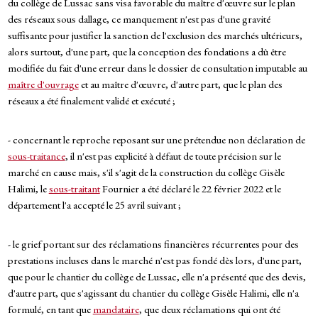
du collège de Lussac sans visa favorable du maître d'œuvre sur le plan
des réseaux sous dallage, ce manquement n'est pas d'une gravité
suffisante pour justifier la sanction de l'exclusion des marchés ultérieurs,
alors surtout, d'une part, que la conception des fondations a dû être
modifiée du fait d'une erreur dans le dossier de consultation imputable au
maître d'ouvrage
et au maître d'œuvre, d'autre part, que le plan des
réseaux a été finalement validé et exécuté ;
- concernant le reproche reposant sur une prétendue non déclaration de
sous-traitance
, il n'est pas explicité à défaut de toute précision sur le
marché en cause mais, s'il s'agit de la construction du collège Gisèle
Halimi, le
sous-traitant
Fournier a été déclaré le 22 février 2022 et le
département l'a accepté le 25 avril suivant ;
- le grief portant sur des réclamations financières récurrentes pour des
prestations incluses dans le marché n'est pas fondé dès lors, d'une part,
que pour le chantier du collège de Lussac, elle n'a présenté que des devis,
d'autre part, que s'agissant du chantier du collège Gisèle Halimi, elle n'a
formulé, en tant que
mandataire
, que deux réclamations qui ont été