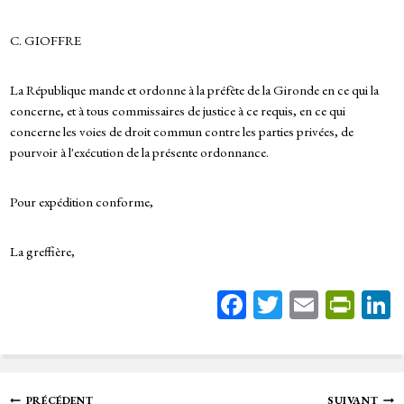
C. GIOFFRE
La République mande et ordonne à la préfète de la Gironde en ce qui la
concerne, et à tous commissaires de justice à ce requis, en ce qui
concerne les voies de droit commun contre les parties privées, de
pourvoir à l'exécution de la présente ordonnance.
Pour expédition conforme,
La greffière,
Fa
T
E
Pr
ce
wi
m
in
bo
tt
ail
tF
ok
er
rie
PRÉCÉDENT
SUIVANT