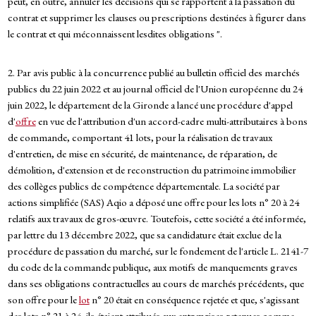
peut, en outre, annuler les décisions qui se rapportent à la passation du
contrat et supprimer les clauses ou prescriptions destinées à figurer dans
le contrat et qui méconnaissent lesdites obligations ".
2. Par avis public à la concurrence publié au bulletin officiel des marchés
publics du 22 juin 2022 et au journal officiel de l'Union européenne du 24
juin 2022, le département de la Gironde a lancé une procédure d'appel
d'
offre
en vue de l'attribution d'un accord-cadre multi-attributaires à bons
de commande, comportant 41 lots, pour la réalisation de travaux
d'entretien, de mise en sécurité, de maintenance, de réparation, de
démolition, d'extension et de reconstruction du patrimoine immobilier
des collèges publics de compétence départementale. La société par
actions simplifiée (SAS) Aqio a déposé une offre pour les lots n° 20 à 24
relatifs aux travaux de gros-œuvre. Toutefois, cette société a été informée,
par lettre du 13 décembre 2022, que sa candidature était exclue de la
procédure de passation du marché, sur le fondement de l'article L. 2141-7
du code de la commande publique, aux motifs de manquements graves
dans ses obligations contractuelles au cours de marchés précédents, que
son offre pour le
lot
n° 20 était en conséquence rejetée et que, s'agissant
des lots n° 21 à 24, ils étaient attribués aux entreprises retenues comme