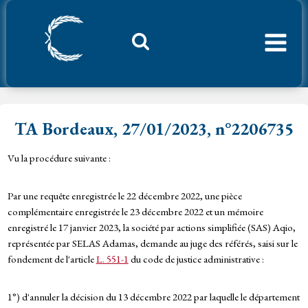
Aller
au
contenu
Considerant.fr
TA Bordeaux, 27/01/2023, n°2206735
Vu la procédure suivante :
Par une requête enregistrée le 22 décembre 2022, une pièce
complémentaire enregistrée le 23 décembre 2022 et un mémoire
enregistré le 17 janvier 2023, la société par actions simplifiée (SAS) Aqio,
représentée par SELAS Adamas, demande au juge des référés, saisi sur le
fondement de l'article
L. 551-1
du code de justice administrative :
1°) d'annuler la décision du 13 décembre 2022 par laquelle le département