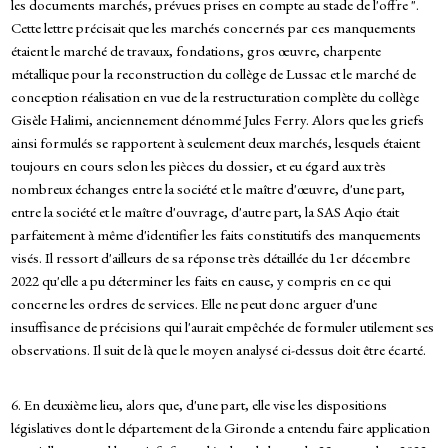
les documents marchés, prévues prises en compte au stade de l'offre ".
Cette lettre précisait que les marchés concernés par ces manquements
étaient le marché de travaux, fondations, gros œuvre, charpente
métallique pour la reconstruction du collège de Lussac et le marché de
conception réalisation en vue de la restructuration complète du collège
Gisèle Halimi, anciennement dénommé Jules Ferry. Alors que les griefs
ainsi formulés se rapportent à seulement deux marchés, lesquels étaient
toujours en cours selon les pièces du dossier, et eu égard aux très
nombreux échanges entre la société et le maître d'œuvre, d'une part,
entre la société et le maître d'ouvrage, d'autre part, la SAS Aqio était
parfaitement à même d'identifier les faits constitutifs des manquements
visés. Il ressort d'ailleurs de sa réponse très détaillée du 1er décembre
2022 qu'elle a pu déterminer les faits en cause, y compris en ce qui
concerne les ordres de services. Elle ne peut donc arguer d'une
insuffisance de précisions qui l'aurait empêchée de formuler utilement ses
observations. Il suit de là que le moyen analysé ci-dessus doit être écarté.
6. En deuxième lieu, alors que, d'une part, elle vise les dispositions
législatives dont le département de la Gironde a entendu faire application