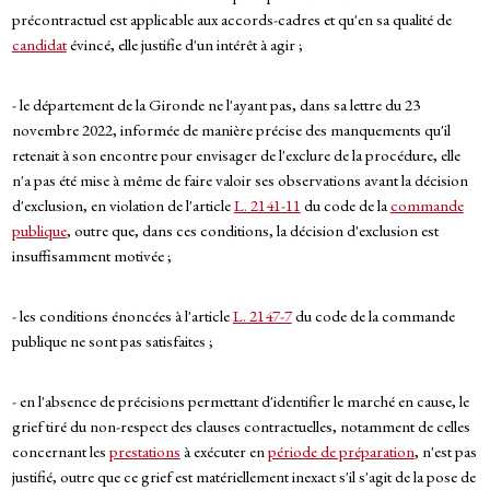
précontractuel est applicable aux accords-cadres et qu'en sa qualité de
candidat
évincé, elle justifie d'un intérêt à agir ;
- le département de la Gironde ne l'ayant pas, dans sa lettre du 23
novembre 2022, informée de manière précise des manquements qu'il
retenait à son encontre pour envisager de l'exclure de la procédure, elle
n'a pas été mise à même de faire valoir ses observations avant la décision
d'exclusion, en violation de l'article
L. 2141-11
du code de la
commande
publique
, outre que, dans ces conditions, la décision d'exclusion est
insuffisamment motivée ;
- les conditions énoncées à l'article
L. 2147-7
du code de la commande
publique ne sont pas satisfaites ;
- en l'absence de précisions permettant d'identifier le marché en cause, le
grief tiré du non-respect des clauses contractuelles, notamment de celles
concernant les
prestations
à exécuter en
période de préparation
, n'est pas
justifié, outre que ce grief est matériellement inexact s'il s'agit de la pose de