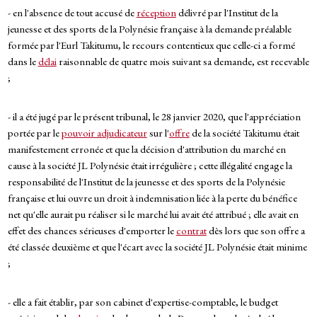
- en l'absence de tout accusé de
réception
délivré par l'Institut de la
jeunesse et des sports de la Polynésie française à la demande préalable
formée par l'Eurl Takitumu, le recours contentieux que celle-ci a formé
dans le
délai
raisonnable de quatre mois suivant sa demande, est recevable
;
- il a été jugé par le présent tribunal, le 28 janvier 2020, que l'appréciation
portée par le
pouvoir adjudicateur
sur l'
offre
de la société Takitumu était
manifestement erronée et que la décision d'attribution du marché en
cause à la société JL Polynésie était irrégulière ; cette illégalité engage la
responsabilité de l'Institut de la jeunesse et des sports de la Polynésie
française et lui ouvre un droit à indemnisation liée à la perte du bénéfice
net qu'elle aurait pu réaliser si le marché lui avait été attribué ; elle avait en
effet des chances sérieuses d'emporter le
contrat
dès lors que son offre a
été classée deuxième et que l'écart avec la société JL Polynésie était minime
;
- elle a fait établir, par son cabinet d'expertise-comptable, le budget