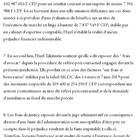
102 987 016 F CFP pour un résultat courant avant impôts de moins 7 356
988 F CFP. En se bornant dans une telle situation déficitaire sur ces deux
années à se prévaloir d'une évaluation du bénéfice net au titre de
l'exécution du marché en litige à hauteur de 7 837 549 F CFP, établie par
un cabinet d'expertise comptable, l'Eurl n'établit la réalité d'aucun
préjudice financier indemnisable.
7. En second lieu, l'Eurl Takitumu soutient qu'elle a dû exposer des " frais
d'avocat " depuis la procédure de référé-précontractuel engagée devant la
présente juridiction. Elle produit en ce sens des factures "sur frais et
honoraires" établies par la Selarl MLDC des 14 mars et 7 juin 2019 pour
des montants respectifs de 203 400 et 254 250 F CFP correspondant aux
actions contentieuses au titre du référé précontractuel et de la demande
d'annulation au fond du marché précité.
8. Les frais de justice exposés devant le juge administratif en conséquence
directe d'une faute de l'administration sont susceptibles d'être pris en
compte dans le préjudice résultant de la faute imputable à celle-ci.
Toutefois, lorsque l'intéressé avait qualité de partie à l'instance, la part de