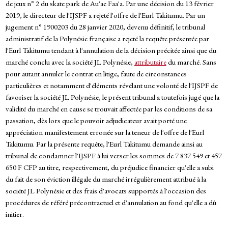
de jeux n° 2 du skate park de Au'ae Faa'a. Par une décision du 13 février
2019, le directeur de l'IJSPF a rejeté l'offre de l'Eurl Takitumu. Par un
jugement n° 1900203 du 28 janvier 2020, devenu définitif, le tribunal
administratif de la Polynésie française a rejeté la requête présentée par
l'Eurl Takitumu tendant à l'annulation de la décision précitée ainsi que du
marché conclu avec la société JL Polynésie,
attributaire
du marché. Sans
pour autant annuler le contrat en litige, faute de circonstances
particulières et notamment d'éléments révélant une volonté de l'IJSPF de
favoriser la société JL Polynésie, le présent tribunal a toutefois jugé que la
validité du marché en cause se trouvait affectée par les conditions de sa
passation, dès lors que le pouvoir adjudicateur avait porté une
appréciation manifestement erronée sur la teneur de l'offre de l'Eurl
Takitumu. Par la présente requête, l'Eurl Takitumu demande ainsi au
tribunal de condamner l'IJSPF à lui verser les sommes de 7 837 549 et 457
650 F CFP au titre, respectivement, du préjudice financier qu'elle a subi
du fait de son éviction illégale du marché irrégulièrement attribué à la
société JL Polynésie et des frais d'avocats supportés à l'occasion des
procédures de référé précontractuel et d'annulation au fond qu'elle a dû
initier.