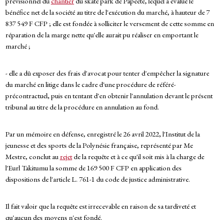
prévisionnel du
chantier
du skate park de Papeete, lequel a évalué le
bénéfice net de la société au titre de l'exécution du marché, à hauteur de 7
837 549 F CFP ; elle est fondée à solliciter le versement de cette somme en
réparation de la marge nette qu'elle aurait pu réaliser en emportant le
marché ;
- elle a dû exposer des frais d'avocat pour tenter d'empêcher la signature
du marché en litige dans le cadre d'une procédure de référé-
précontractuel, puis en tentant d'en obtenir l'annulation devant le présent
tribunal au titre de la procédure en annulation au fond.
Par un mémoire en défense, enregistré le 26 avril 2022, l'Institut de la
jeunesse et des sports de la Polynésie française, représenté par Me
Mestre, conclut au
rejet
de la requête et à ce qu'il soit mis à la charge de
l'Eurl Takitumu la somme de 169 500 F CFP en application des
dispositions de l'article L. 761-1 du code de justice administrative.
Il fait valoir que la requête est irrecevable en raison de sa tardiveté et
qu'aucun des moyens n'est fondé.