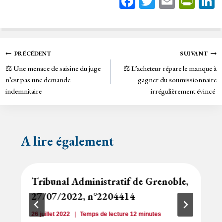
Fa
T
E
Pr
ce
wi
m
in
bo
tt
ail
tF
ok
er
rie
Navigation
PRÉCÉDENT
SUIVANT
n
⚖️ Une menace de saisine du juge
⚖️ L’acheteur répare le manque à
de
dl
n’est pas une demande
gagner du soumissionnaire
y
indemnitaire
irrégulièrement évincé
l’article
A lire également
Tribunal Administratif de Grenoble,
27/07/2022, n°2204414
26 juillet 2022
Temps de lecture
12
minutes