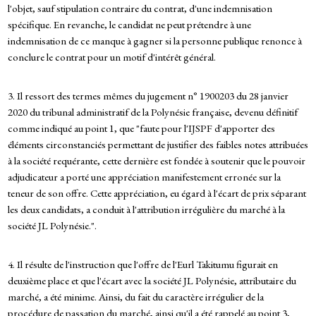
l'objet, sauf stipulation contraire du contrat, d'une indemnisation
spécifique. En revanche, le candidat ne peut prétendre à une
indemnisation de ce manque à gagner si la personne publique renonce à
conclure le contrat pour un motif d'intérêt général.
3. Il ressort des termes mêmes du jugement n° 1900203 du 28 janvier
2020 du tribunal administratif de la Polynésie française, devenu définitif
comme indiqué au point 1, que "faute pour l'IJSPF d'apporter des
éléments circonstanciés permettant de justifier des faibles notes attribuées
à la société requérante, cette dernière est fondée à soutenir que le pouvoir
adjudicateur a porté une appréciation manifestement erronée sur la
teneur de son offre. Cette appréciation, eu égard à l'écart de prix séparant
les deux candidats, a conduit à l'attribution irrégulière du marché à la
société JL Polynésie.".
4. Il résulte de l'instruction que l'offre de l'Eurl Takitumu figurait en
deuxième place et que l'écart avec la société JL Polynésie, attributaire du
marché, a été minime. Ainsi, du fait du caractère irrégulier de la
procédure de passation du marché, ainsi qu'il a été rappelé au point 3,