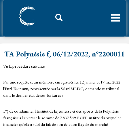
Aller
au
contenu
Considerant.fr
TA Polynésie f, 06/12/2022, n°2200011
Vu la procédure suivante :
Par une requête et un mémoire enregistrés les 12 janvier et 17 mai 2022,
l'Eurl Takitumu, représentée par la Selarl MLDC, demande au tribunal
dans le dernier état de ses écritures :
1°) de condamner l'Institut de la jeunesse et des sports de la Polynésie
française à lui verser la somme de 7 837 549 F CFP au titre du préjudice
financier qu'elle a subi du fait de son éviction illégale du marché