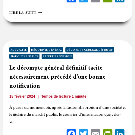
RÉFÉRÉ
LIRE LA SUITE
PROVISION
POUR
LE
REMBOURSEMENT
DES
FRAIS
D’AVOCATS
ACTUALITÉ
DÉCOMPTE GÉNÉRAL
DÉCOMPTE GÉNÉRAL DÉFINITIF
?
MARCHÉS PUBLICS
RÉFÉRÉ PROVISION
Le décompte général définitif tacite
nécessairement précédé d’une bonne
notification
18 février 2024
Temps de lecture
1
minute
À partir du moment où, après la fusion absorption d’une société et
le titulaire du marché public, le courrier d’information que celui-
ci…
Facebook
Twitter
Email
Print
Li