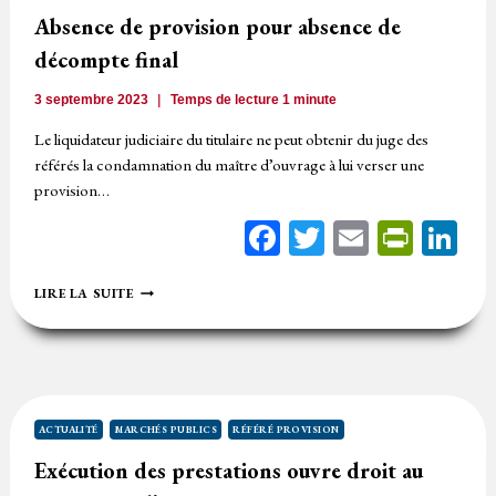
DE
Absence de provision pour absence de
SUBSTITUTION
OU
décompte final
QUAND
LE
3 septembre 2023
Temps de lecture
1
minute
RÉFÉRÉ
PROVISION
Le liquidateur judiciaire du titulaire ne peut obtenir du juge des
PROFITE
référés la condamnation du maître d’ouvrage à lui verser une
À
L’ACHETEUR
provision…
Facebook
Twitter
Email
Print
Li
ABSENCE
LIRE LA SUITE
DE
PROVISION
POUR
ABSENCE
DE
DÉCOMPTE
FINAL
ACTUALITÉ
MARCHÉS PUBLICS
RÉFÉRÉ PROVISION
Exécution des prestations ouvre droit au