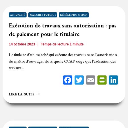
EN
RÉCLAMATION
ET
ACTUALITÉ
MARCHÉS PUBLICS
RÉFÉRÉ PROVISION
LE
Exécution de travaux sans autorisation : pas
DIFFÉREND
PERSISTE
de paiement pour le titulaire
MÊME
APRÈS
14 octobre 2023
Temps de lecture
1
minute
LE
DGD
Le titulaire d’un marché qui exécute des travaux sans l’autorisation
du maître d’ouvrage, alors que le CCAP exige que l’exécution des
travaux…
Facebook
Twitter
Email
Print
Li
EXÉCUTION
LIRE LA SUITE
DE
TRAVAUX
SANS
AUTORISATION
:
PAS