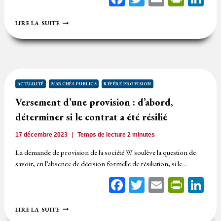
LE
LIRE LA SUITE
DÉCOMPTE
GÉNÉRAL
DÉFINITIF
TACITE
NÉCESSAIREMENT
PRÉCÉDÉ
D’UNE
ACTUALITÉ
MARCHÉS PUBLICS
RÉFÉRÉ PROVISION
BONNE
Versement d’une provision : d’abord,
NOTIFICATION
déterminer si le contrat a été résilié
17 décembre 2023
Temps de lecture
2
minutes
La demande de provision de la société W soulève la question de
savoir, en l’absence de décision formelle de résiliation, si le…
Facebook
Twitter
Email
Print
Li
VERSEMENT
LIRE LA SUITE
D’UNE