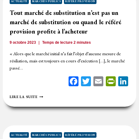
DE
ACTUALITÉ
MARCHÉS PUBLICS
RÉFÉRÉ PROVISION
PAIEMENT
Tout marché de substitution n’est pas un
POUR
LE
marché de substitution ou quand le référé
TITULAIRE
provision profite à l’acheteur
9 octobre 2023
Temps de lecture
2
minutes
« Alors que le marché initial n’a fait l’objet d’aucune mesure de
résiliation, mais est toujours en cours d’exécution […], le marché
passé…
Facebook
Twitter
Email
Print
Li
TOUT
LIRE LA SUITE
MARCHÉ
DE
SUBSTITUTION
N’EST
PAS
UN
MARCHÉ
ACTUALITÉ
MARCHÉS PUBLICS
RÉFÉRÉ PROVISION