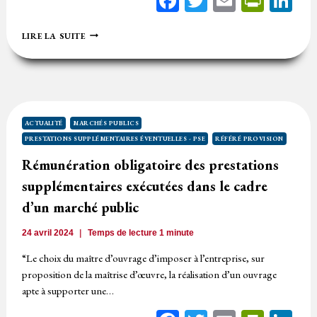
Facebook
Twitter
Email
Print
Li
IMPARTIALITÉ
LIRE LA SUITE
:
LE
JUGE
DU
RÉFÉRÉ
PROVISION
NE
ACTUALITÉ
MARCHÉS PUBLICS
PEUT
PRESTATIONS SUPPLÉMENTAIRES ÉVENTUELLES - PSE
RÉFÉRÉ PROVISION
ÊTRE
MEMBRE
Rémunération obligatoire des prestations
DE
supplémentaires exécutées dans le cadre
LA
FORMATION
d’un marché public
DE
JUGEMENT
24 avril 2024
Temps de lecture
1
minute
AU
FOND
“Le choix du maître d’ouvrage d’imposer à l’entreprise, sur
proposition de la maîtrise d’œuvre, la réalisation d’un ouvrage
apte à supporter une…