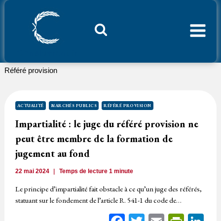
Aller
au
contenu
Considerant.fr
Référé provision
ACTUALITÉ
MARCHÉS PUBLICS
RÉFÉRÉ PROVISION
Impartialité : le juge du référé provision ne
peut être membre de la formation de
jugement au fond
22 mai 2024
Temps de lecture
1
minute
Le principe d’impartialité fait obstacle à ce qu’un juge des référés,
statuant sur le fondement de l’article R. 541-1 du code de…