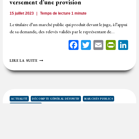
versement d’une provision
15 juillet 2023
Temps de lecture
1
minute
Le titulaire d’un marché public qui produit devant le juge, à l’appui
de sa demande, des relevés validés par le représentant de…
Facebook
Twitter
Email
Print
Li
EXÉCUTION
LIRE LA SUITE
DES
PRESTATIONS
OUVRE
DROIT
AU
VERSEMENT
D’UNE
ACTUALITÉ
DÉCOMPTE GÉNÉRAL DÉFINITIF
MARCHÉS PUBLICS
PROVISION
RÉFÉRÉ PROVISION
Le décompte général et définitif comme
fondement d’une provision à hauteur du
montant incontestable