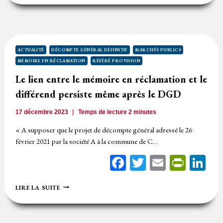
PROVISION
:
D’ABORD,
DÉTERMINER
SI
LE
ACTUALITÉ
DÉCOMPTE GÉNÉRAL DÉFINITIF
MARCHÉS PUBLICS
CONTRAT
MÉMOIRE EN RÉCLAMATION
RÉFÉRÉ PROVISION
A
ÉTÉ
Le lien entre le mémoire en réclamation et le
RÉSILIÉ
différend persiste même après le DGD
17 décembre 2023
Temps de lecture
2
minutes
« A supposer que le projet de décompte général adressé le 26
février 2021 par la société A à la commune de C…
Facebook
Twitter
Email
Print
Li
LE
LIRE LA SUITE
LIEN
ENTRE
LE
MÉMOIRE