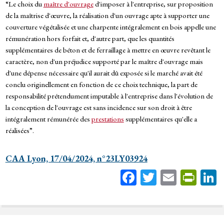
“Le choix du
maître d'ouvrage
d'imposer à l'entreprise, sur proposition
de la maîtrise d'œuvre, la réalisation d'un ouvrage apte à supporter une
couverture végétalisée et une charpente intégralement en bois appelle une
rémunération hors forfait et, d'autre part, que les quantités
supplémentaires de béton et de ferraillage à mettre en œuvre revêtant le
caractère, non d'un préjudice supporté par le maître d'ouvrage mais
d'une dépense nécessaire qu'il aurait dû exposée si le marché avait été
conclu originellement en fonction de ce choix technique, la part de
responsabilité prétendument imputable à l'entreprise dans l'évolution de
la conception de l'ouvrage est sans incidence sur son droit à être
intégralement rémunérée des
prestations
supplémentaires qu'elle a
réalisées”.
CAA Lyon, 17/04/2024, n°23LY03924
Fa
T
E
Pr
ce
wi
m
in
bo
tt
ail
tF