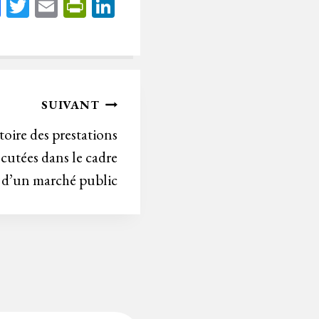
Fa
T
E
Pr
Li
ce
wi
m
in
nk
bo
tt
ail
tF
ed
ok
er
rie
In
n
SUIVANT
dl
oire des prestations
y
cutées dans le cadre
d’un marché public