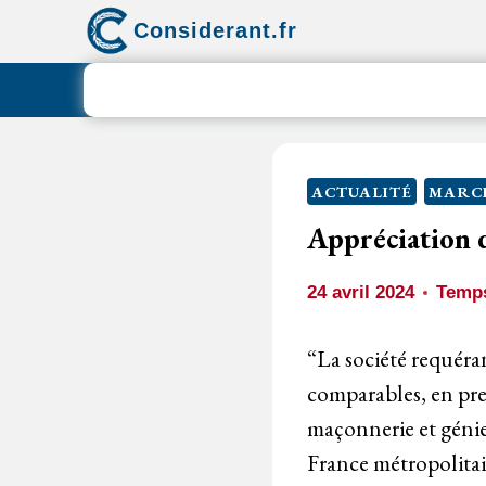
Aller
Considerant.fr
au
contenu
ACTUALITÉ
MARCH
Appréciation d
24 avril 2024
Temps
“La société requéra
comparables, en prem
maçonnerie et génie
France métropolitai