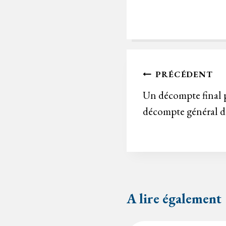
Navigation
PRÉCÉDENT
de
Un décompte final 
décompte général déf
l’article
A lire également