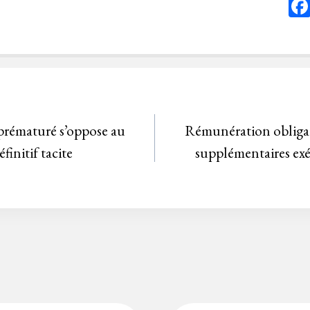
prématuré s’oppose au
Rémunération obligat
initif tacite
supplémentaires exé