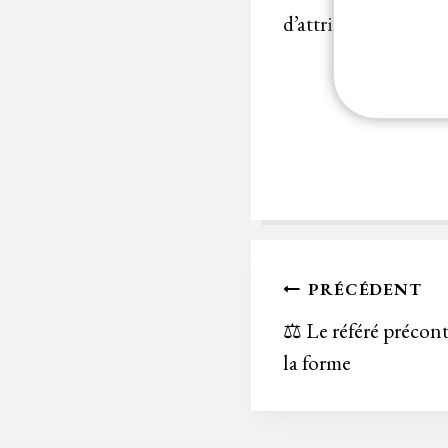
d’attribuer un march
Navigation
PRÉCÉDENT
de
⚖️ Le référé précont
la forme
l’article