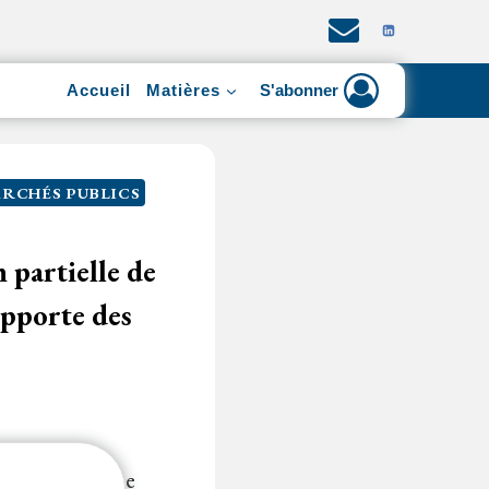
Accueil
Matières
S'abonner
RCHÉS PUBLICS
n partielle de
apporte des
assation en vue