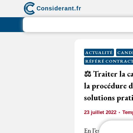
Aller
Considerant.fr
au
contenu
ACTUALITÉ
CANDI
RÉFÉRÉ CONTRAC
⚖️ Traiter la c
la procédure d
solutions pra
23 juillet 2022
Temp
En l’espèce, le 10 