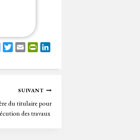
Fa
T
E
Pr
Li
ce
wi
m
in
nk
bo
tt
ail
tF
ed
ok
er
rie
In
n
SUIVANT
dl
ère du titulaire pour
y
écution des travaux