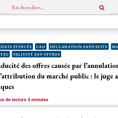
Rechercher :
DATS ÉVINCÉS
CAO
DÉCLARATION SANS SUITE
MA
TUEL
VALIDITÉ DES OFFRES
aducité des offres causée par l’annulatio
’attribution du marché public : le juge 
tiques
s de lecture
4
minutes
septembre 2021, un
acheteur
a lancé une procédure de p