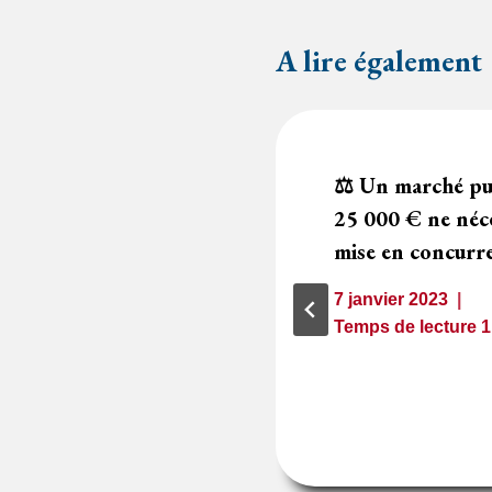
A lire également
ure scannée
⚖️ Un marché pub
e juridique
25 000 € ne néce
mise en concurr
1
minute
7 janvier 2023
Temps de lecture