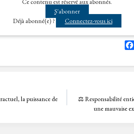
Ce contenu est réservé aux abonnés.
é public de fourniture...
S'abonner
Déjà abonné(e) ?
Connectez-vous ici
ractuel, la puissance de
⚖️ Responsabilité enti
une mauvaise ex