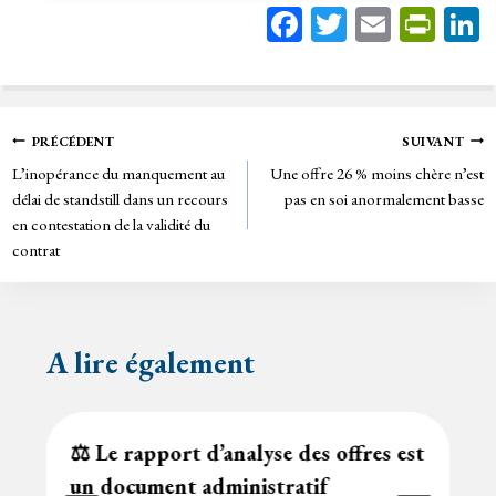
Fa
T
E
Pr
ce
wi
m
in
bo
tt
ail
tF
ok
er
rie
Navigation
PRÉCÉDENT
SUIVANT
n
L’inopérance du manquement au
Une offre 26 % moins chère n’est
de
dl
délai de standstill dans un recours
pas en soi anormalement basse
y
en contestation de la validité du
l’article
contrat
A lire également
⚖️ Le rapport d’analyse des offres est
un document administratif