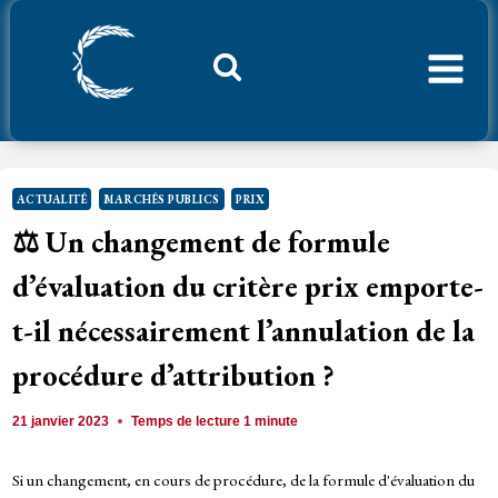
Aller
au
contenu
Considerant.fr
ACTUALITÉ
MARCHÉS PUBLICS
PRIX
⚖️ Un changement de formule
d’évaluation du critère prix emporte-
t-il nécessairement l’annulation de la
procédure d’attribution ?
21 janvier 2023
Temps de lecture
1
minute
Si un changement, en cours de procédure, de la formule d'évaluation du