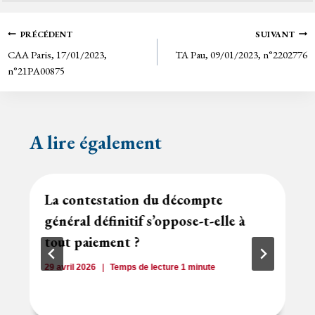
bo
tt
ail
tF
ok
er
rie
Navigation
PRÉCÉDENT
SUIVANT
n
CAA Paris, 17/01/2023,
TA Pau, 09/01/2023, n°2202776
de
dl
n°21PA00875
y
l’article
A lire également
La contestation du décompte
général définitif s’oppose-t-elle à
tout paiement ?
29 avril 2026
Temps de lecture
1
minute