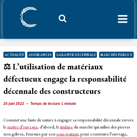
Aller
au
contenu
Considerant.fr
ACTUALITÉ
ASSURANCES
GARANTIE DÉCENNALE
MARCHÉS PUBLICS
⚖️ L’utilisation de matériaux
défectueux engage la responsabilité
décennale des constructeurs
25 juin 2022
Temps de lecture
1
minute
Commet une faute de nature à engager sa responsabilité décennale envers
le
maître d’ouvrage
, d’abord, le
titulaire
du marché qui utilise des pierres
non gélives, fournies par son
sous-traitant
, pour construire l’ouvrage,