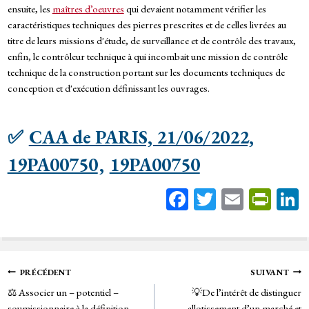
ensuite, les
maîtres d’oeuvres
qui devaient notamment vérifier les
caractéristiques techniques des pierres prescrites et de celles livrées au
titre de leurs missions d'étude, de surveillance et de contrôle des travaux,
enfin, le contrôleur technique à qui incombait une mission de contrôle
technique de la construction portant sur les documents techniques de
conception et d'exécution définissant les ouvrages.
✅
CAA de PARIS, 21/06/2022,
19PA00750
,
19PA00750
Fa
T
E
Pr
ce
wi
m
in
bo
tt
ail
tF
ok
er
rie
Navigation
PRÉCÉDENT
SUIVANT
n
⚖️ Associer un – potentiel –
💡De l’intérêt de distinguer
de
soumissionnaire à la définition
allotissement d’un marché et