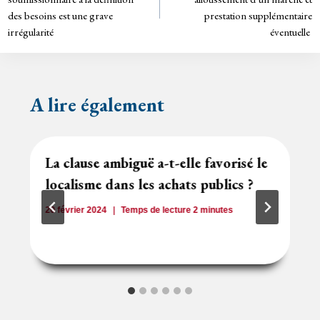
dl
y
des besoins est une grave
prestation supplémentaire
l’article
irrégularité
éventuelle
A lire également
La clause ambiguë a-t-elle favorisé le
localisme dans les achats publics ?
20 février 2024
Temps de lecture
2
minutes