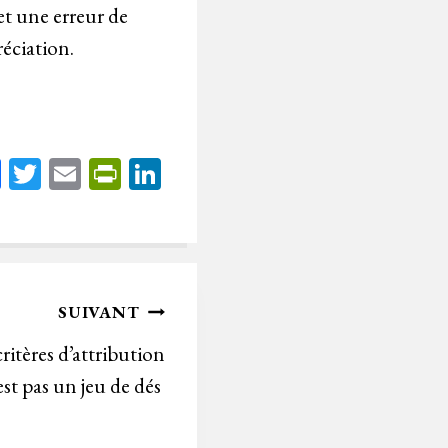
et une erreur de
réciation.
Fa
T
E
Pr
Li
ce
wi
m
in
nk
bo
tt
ail
tF
ed
ok
er
rie
In
n
SUIVANT
dl
ritères d’attribution
y
st pas un jeu de dés