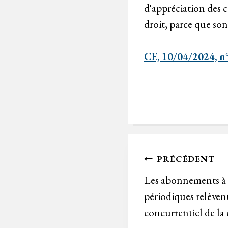
d'appréciation des c
droit, parce que son 
CE, 10/04/2024, 
Navigation
PRÉCÉDENT
de
Les abonnements à d
périodiques relèven
l’article
concurrentiel de l