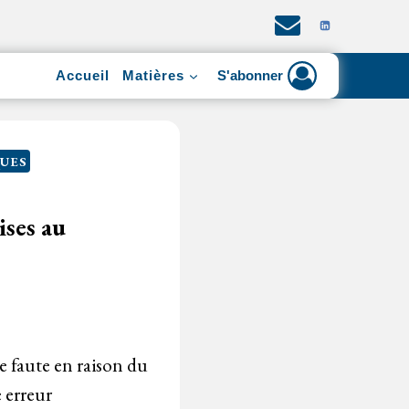
Accueil
Matières
S'abonner
UES
ises au
 faute en raison du
 erreur