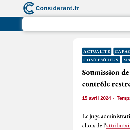
Aller
Considerant.fr
au
contenu
ACTUALITÉ
CAPAC
CONTENTIEUX
MA
Soumission de 
contrôle restr
15 avril 2024
Temps
Le juge administrati
choix de l'
attributai