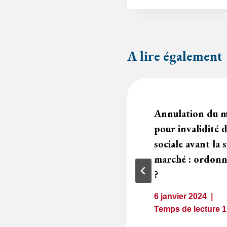
A lire également
e a la qualité
Annulation du m
atrice
pour invalidité 
sociale avant la 
marché : ordonn
1
minute
?
6 janvier 2024
Temps de lecture