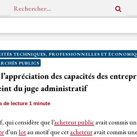
Rechercher :
ITÉS TECHNIQUES, PROFESSIONNELLES ET ÉCONOMIQ
RCHÉS PUBLICS
l’appréciation des capacités des entrepr
eint du juge administratif
 de lecture
1
minute
f, qui considère que l’
acheteur public
avait commis une
re
d’un
lot
au motif que cet
acheteur
avait commis une