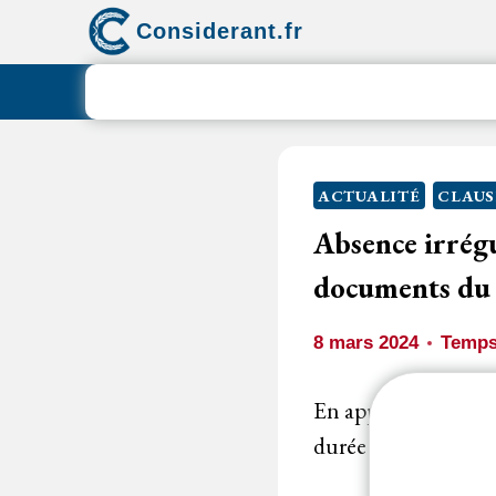
Aller
Considerant.fr
au
contenu
ACTUALITÉ
CLAUS
Absence irrégu
documents du m
8 mars 2024
Temps
En application de l’
durée d'exécution su