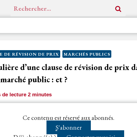
Rechercher :
E DE RÉVISION DE PRIX
MARCHÉS PUBLICS
lière d’une clause de révision de prix d
arché public : et ?
 de lecture
2
minutes
article R. 2112-14 du Code de la
commande publique
,
Ce contenu est réservé aux abonnés.
périeure à trois mois qui...
S'abonner