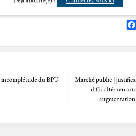
Déjà abonné(e) ?
Connectez-vous ici
our incomplétude du BPU
Marché public | justifica
difficultés rencon
augmentation 