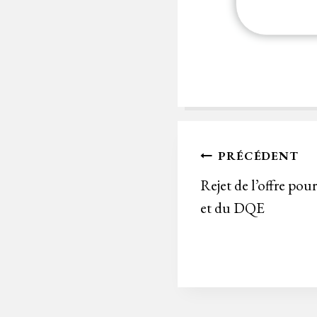
Navigation
PRÉCÉDENT
de
Rejet de l’offre p
et du DQE
l’article