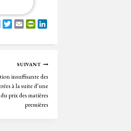
Fa
T
E
Pr
Li
ce
wi
m
in
nk
bo
tt
ail
tF
ed
ok
er
rie
In
n
SUIVANT
dl
tion insuffisante des
y
trées à la suite d’une
du prix des matières
premières