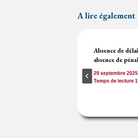
A lire également
marché pour mise
Absence de délai
s‑critères non
absence de pénal
29 septembre 2025
Temps de lecture
1
minute