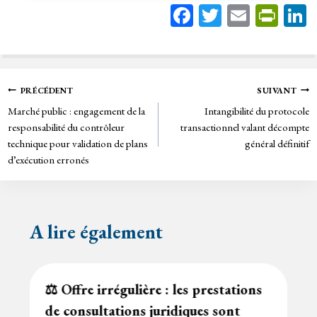
Fa
T
E
Pr
ce
wi
m
in
bo
tt
ail
tF
ok
er
rie
Navigation
PRÉCÉDENT
SUIVANT
n
Marché public : engagement de la
Intangibilité du protocole
de
dl
responsabilité du contrôleur
transactionnel valant décompte
y
technique pour validation de plans
général définitif
l’article
d’exécution erronés
A lire également
⚖️ Offre irrégulière : les prestations
de consultations juridiques sont