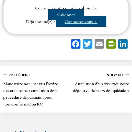
Engage sa responsabilité indemnitaire pour réparer le préjudice subi par
Ce contenu est réservé aux abonnés.
le maître d’ouvrage (d'un marché public) du fait de désordres affectant
S'abonner
l’ouvrage...
Déjà abonné(e) ?
Connectez-vous ici
Fa
T
E
Pr
ce
wi
m
in
bo
tt
ail
tF
ok
er
rie
Navigation
PRÉCÉDENT
SUIVANT
n
Mandataire non inscrit à l’ordre
Annulation d’un titre exécutoire
de
dl
des architectes : annulation de la
dépourvu de bases de liquidation
y
procédure de passation pour
l’article
non-conformité au RC