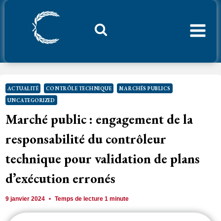
Aller
au
contenu
Considerant.fr
ACTUALITÉ
CONTRÔLE TECHNIQUE
MARCHÉS PUBLICS
UNCATEGORIZED
Marché public : engagement de la
responsabilité du contrôleur
technique pour validation de plans
d’exécution erronés
9 janvier 2024
Temps de lecture
1
minute