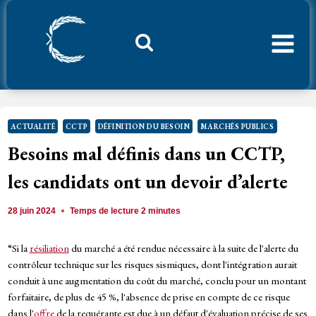
Aller
au
contenu
Considerant.fr
ACTUALITÉ
CCTP
DÉFINITION DU BESOIN
MARCHÉS PUBLICS
Besoins mal définis dans un CCTP,
les candidats ont un devoir d’alerte
28 juin 2024
Temps de lecture
2
minutes
“Si la
résiliation
du marché a été rendue nécessaire à la suite de l'alerte du
contrôleur technique sur les risques sismiques, dont l'intégration aurait
conduit à une augmentation du coût du marché, conclu pour un montant
forfaitaire, de plus de 45 %, l'absence de prise en compte de ce risque
dans l'
offre
de la requérante est due à un défaut d'évaluation précise de ses