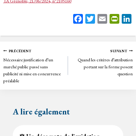
TA Grenoble, 21/06/2024, n°2105160
Fa
T
E
Pr
ce
wi
m
in
bo
tt
ail
tF
ok
er
rie
Navigation
PRÉCÉDENT
SUIVANT
n
Nécessaire justification d’un
Quand les critères d’attribution
de
dl
marché public passé sans
portant sur la forme posent
y
publicité ni mise en concurrence
question
l’article
préalable
A lire également