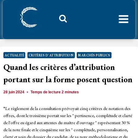
Aller
au
contenu
Considerant.fr
ACTUALITÉ
CRITÈRES D'ATTRIBUTION
MARCHÉS PUBLICS
Quand les critères d’attribution
portant sur la forme posent question
28 juin 2024
Temps de lecture
2
minutes
“Le règlement de la consultation prévoyait cinq critères de notation des
offres, dont le troisième portait sur les " pertinence, complétude et clarté
de l'offre eu égard aux attentes du maître d'ouvrage " représentant 30 %
de la note finale et le cinquième sur les " complétude, personnalisation,
clarté et soin du dossier du candidat, de sa note méthodologique et du