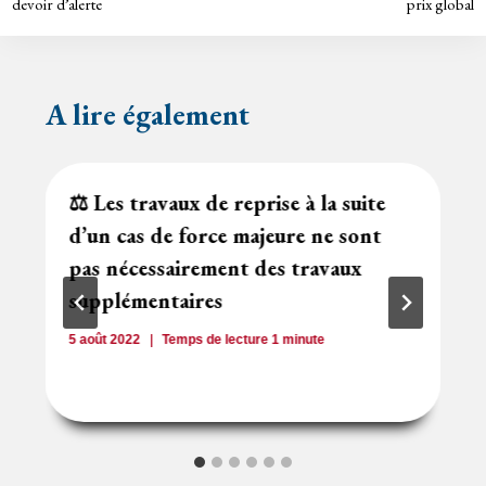
y
devoir d’alerte
prix global
l’article
A lire également
⚖️ Les travaux de reprise à la suite
d’un cas de force majeure ne sont
pas nécessairement des travaux
supplémentaires
5 août 2022
Temps de lecture
1
minute