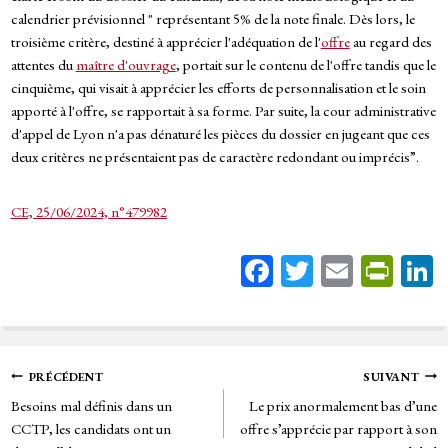
calendrier prévisionnel " représentant 5% de la note finale. Dès lors, le
troisième critère, destiné à apprécier l'adéquation de l'
offre
au regard des
attentes du
maître d'ouvrage
, portait sur le contenu de l'offre tandis que le
cinquième, qui visait à apprécier les efforts de personnalisation et le soin
apporté à l'offre, se rapportait à sa forme. Par suite, la cour administrative
d'appel de Lyon n'a pas dénaturé les pièces du dossier en jugeant que ces
deux critères ne présentaient pas de caractère redondant ou imprécis”.
CE, 25/06/2024, n°479982
Fa
T
E
Pr
ce
wi
m
in
bo
tt
ail
tF
ok
er
rie
Navigation
PRÉCÉDENT
SUIVANT
n
Besoins mal définis dans un
Le prix anormalement bas d’une
de
dl
CCTP, les candidats ont un
offre s’apprécie par rapport à son