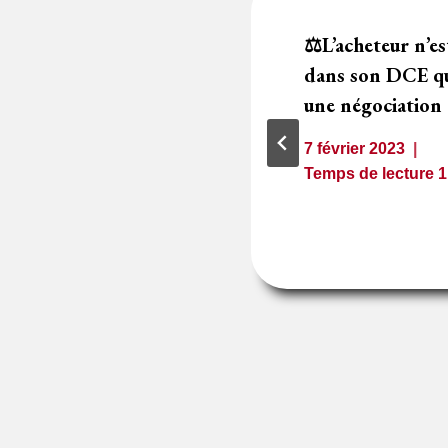
rrégularité de la
⚖️L’acheteur n’es
délégataire :
dans son DCE qu’
sion
une négociation
3
7 février 2023
1
minute
Temps de lecture