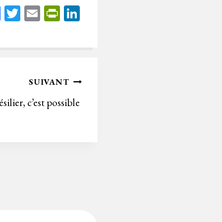
Fa
T
E
Pr
Li
ce
wi
m
in
nk
bo
tt
ail
tF
ed
ok
er
rie
In
n
SUIVANT
dl
silier, c’est possible
y