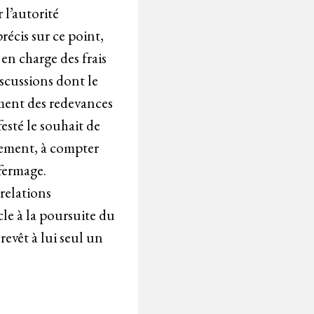
 l’autorité
récis sur ce point,
 en charge des frais
iscussions dont le
ement des redevances
esté le souhait de
ralement, à compter
ffermage.
relations
cle à la poursuite du
revêt à lui seul un