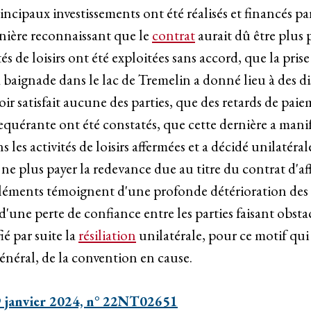
incipaux investissements ont été réalisés et financés par
rnière reconnaissant que le
contrat
aurait dû être plus p
és de loisirs ont été exploitées sans accord, que la prise
a baignade dans le lac de Tremelin a donné lieu à des d
oir satisfait aucune des parties, que des retards de pai
requérante ont été constatés, que cette dernière a manif
ns les activités de loisirs affermées et a décidé unilaté
ne plus payer la redevance due au titre du contrat d'a
léments témoignent d'une profonde détérioration des 
d'une perte de confiance entre les parties faisant obsta
fié par suite la
résiliation
unilatérale, pour ce motif qui 
général, de la convention en cause.
 janvier 2024, n° 22NT02651