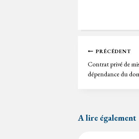
Navigation
PRÉCÉDENT
de
Contrat privé de mi
dépendance du dom
l’article
A lire également