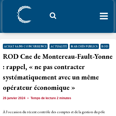
Aller
au
contenu
Considerant.fr
ACHAT SANS CONCURRENCE
ACTUALITÉ
MARCHÉS PUBLICS
ROD
ROD Cne de Montereau-Fault-Yonne
: rappel, « ne pas contracter
systématiquement avec un même
opérateur économique »
26 janvier 2024
Temps de lecture
2
minutes
À l'occasion du récent contrôle des comptes et de la gestion du pôle