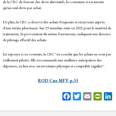
de la CRC de fournir des devis alternatifs, la commune n'a transmis
qu'un seul devis par achat.
De plus, la CRC a observé des achats fréquents et récurrents auprès
d'une même pharmacie. Sur 29 mandats émis en 2021 pour le matériel de
traitement, 26 provenaient du même fournisseur, indiquant une absence
de pilotage effectif des achats.
En réponse à ces constats, la CRC "en conclut que les achats ne sont pas
réellement pilotés. Elle recommande une meilleure anticipation des
dépenses, en lien avec un inventaire physique et comptable régulier".
ROD Cne MFY, p.33
Fa
T
E
Pr
ce
wi
m
in
bo
tt
ail
tF