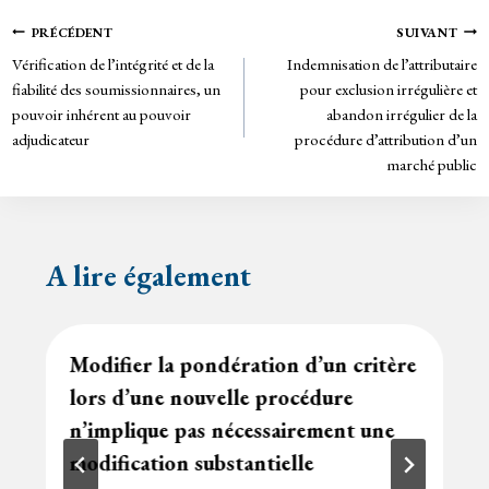
ok
er
rie
Navigation
PRÉCÉDENT
SUIVANT
n
Vérification de l’intégrité et de la
Indemnisation de l’attributaire
de
dl
fiabilité des soumissionnaires, un
pour exclusion irrégulière et
y
pouvoir inhérent au pouvoir
abandon irrégulier de la
l’article
adjudicateur
procédure d’attribution d’un
marché public
A lire également
Modifier la pondération d’un critère
lors d’une nouvelle procédure
n’implique pas nécessairement une
modification substantielle