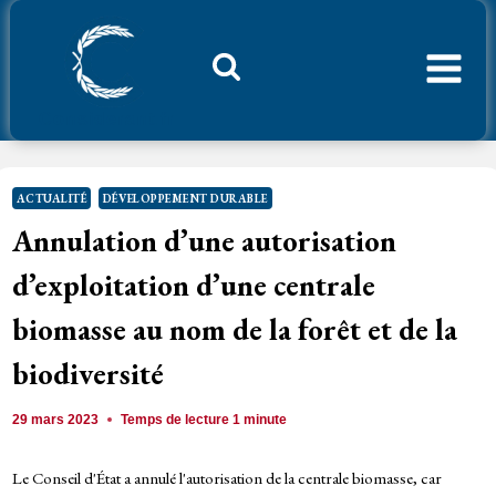
Aller
au
contenu
Considerant.fr
ACTUALITÉ
DÉVELOPPEMENT DURABLE
Annulation d’une autorisation
d’exploitation d’une centrale
biomasse au nom de la forêt et de la
biodiversité
29 mars 2023
Temps de lecture
1
minute
Le Conseil d'État a annulé l'autorisation de la centrale biomasse, car