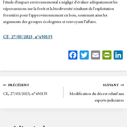
l'étude d'impact environnemental a négligé d'évaluer adéquatement les
répercussions sur la forêt et la biodiversité résultant de l'exploitation
forestière pour l'approvisionnement en bois, soutenant ainsi les
arguments des groupes écologistes et renvoyant l’affaire.
CE, 27/03/2023, n°450135
Fa
T
E
Pr
ce
wi
m
in
bo
tt
ail
tF
ok
er
rie
Navigation
PRÉCÉDENT
SUIVANT
n
CE, 27/03/2023, n°450135
Modification du décret relatif aux
de
dl
experts judiciaires
y
l’article