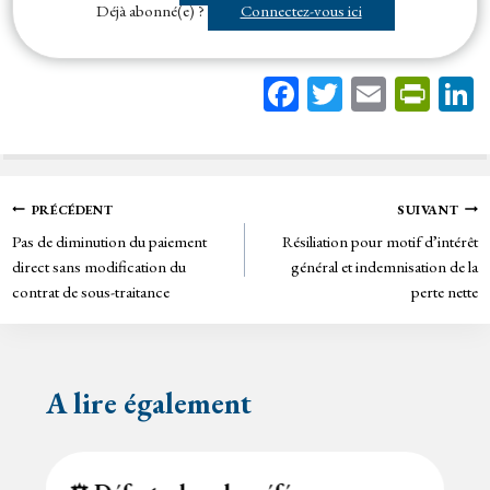
Déjà abonné(e) ?
Connectez-vous ici
Fa
T
E
Pr
ce
wi
m
in
bo
tt
ail
tF
ok
er
rie
Navigation
PRÉCÉDENT
SUIVANT
n
Pas de diminution du paiement
Résiliation pour motif d’intérêt
de
dl
direct sans modification du
général et indemnisation de la
y
contrat de sous-traitance
perte nette
l’article
A lire également