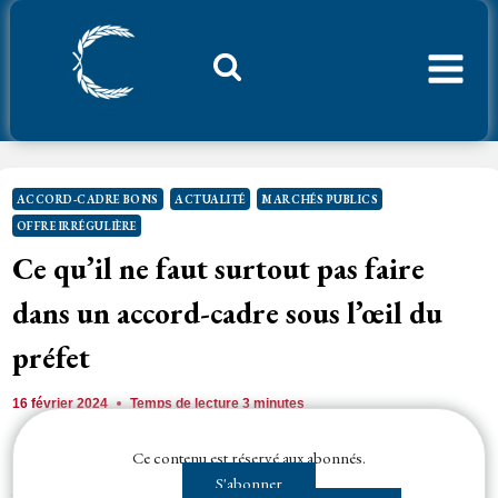
Aller
au
contenu
Considerant.fr
ACCORD-CADRE BONS
ACTUALITÉ
MARCHÉS PUBLICS
OFFRE IRRÉGULIÈRE
Ce qu’il ne faut surtout pas faire
dans un accord-cadre sous l’œil du
préfet
16 février 2024
Temps de lecture
3
minutes
Ce contenu est réservé aux abonnés.
Le représentant de l’État, dans le cadre du contrôle de la légalité d’un
S'abonner
accord-cadre
, obtient du juge des référés la suspension de...