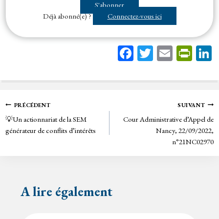
S'abonner
la pose...
Déjà abonné(e) ?
Connectez-vous ici
Fa
T
E
Pr
ce
wi
m
in
bo
tt
ail
tF
ok
er
rie
Navigation
PRÉCÉDENT
SUIVANT
n
💡Un actionnariat de la SEM
Cour Administrative d’Appel de
de
dl
générateur de conflits d’intérêts
Nancy, 22/09/2022,
y
n°21NC02970
l’article
A lire également