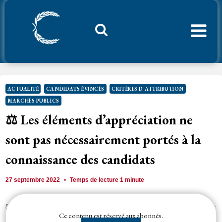
Aller
au
contenu
Considerant.fr
ACTUALITÉ
CANDIDATS ÉVINCÉS
CRITÈRES D'ATTRIBUTION
MARCHÉS PUBLICS
⚖️ Les éléments d’appréciation ne
sont pas nécessairement portés à la
connaissance des candidats
27 septembre 2022
Temps de lecture
1
minute
Si aucune disposition du CCTP ou de la documentation technique unifiée
Ce contenu est réservé aux abonnés.
n'impose de s'abstenir de recourir à deux fournisseurs différents lors de