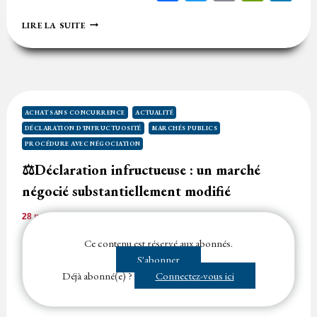
⚖️
LIRE LA SUITE
L’EXPÉRIENCE
DE
L’ACHETEUR
EXCLUT
LA
PROCÉDURE
AVEC
ACHAT SANS CONCURRENCE
ACTUALITÉ
NÉGOCIATION
DÉCLARATION D'INFRUCTUOSITÉ
MARCHÉS PUBLICS
PROCÉDURE AVEC NÉGOCIATION
⚖️Déclaration infructueuse : un marché
négocié substantiellement modifié
28 novembre 2022
Temps de lecture
1
minute
L’acheteur peut passer un marché négocié lorsque, notamment
Ce contenu est réservé aux abonnés.
dans le cadre d’un appel d’offres seules des offres irrégulières ou
S'abonner
inacceptables, au sens…...
Déjà abonné(e) ?
Connectez-vous ici