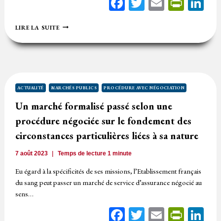
Facebook
Twitter
Email
Print
Li
LE
LIRE LA SUITE
RÈGLEMENT
DE
LA
CONSULTATION
EST
OBLIGATOIRE
DANS
ACTUALITÉ
MARCHÉS PUBLICS
PROCÉDURE AVEC NÉGOCIATION
TOUTES
Un marché formalisé passé selon une
SES
MENTIONS,
procédure négociée sur le fondement des
SAUF
EN
circonstances particulières liées à sa nature
CAS
DE
7 août 2023
Temps de lecture
1
minute
MANQUEMENT
À
Eu égard à la spécificités de ses missions, l’Etablissement français
L’ÉGALITÉ
du sang peut passer un marché de service d’assurance négocié au
DE
sens…
TRAITEMENT
ENTRE
Facebook
Twitter
Email
Print
Li
LES
CANDIDATS