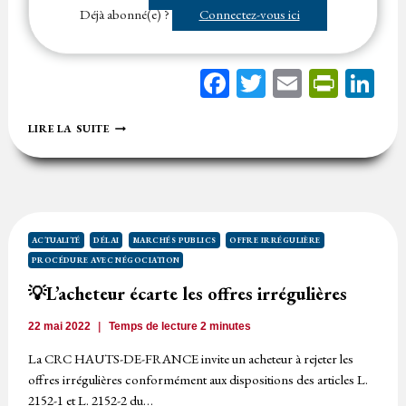
des trois soumissionnaires admis…...
Déjà abonné(e) ?
Connectez-vous ici
Facebook
Twitter
Email
Print
Li
⚖️
LIRE LA SUITE
NÉGOCIATION
LIMITÉE
AUX
TROIS
PREMIERS
CANDIDATS
:
ACTUALITÉ
DÉLAI
MARCHÉS PUBLICS
OFFRE IRRÉGULIÈRE
L’ACHETEUR
PROCÉDURE AVEC NÉGOCIATION
DOIT-
IL
💡L’acheteur écarte les offres irrégulières
COMMUNIQUER
LE
22 mai 2022
Temps de lecture
2
minutes
CLASSEMENT
PRÉALABLE
La CRC HAUTS-DE-FRANCE invite un acheteur à rejeter les
AUX
offres irrégulières conformément aux dispositions des articles L.
SOUMISSIONNAIRES
2152-1 et L. 2152-2 du…
NON