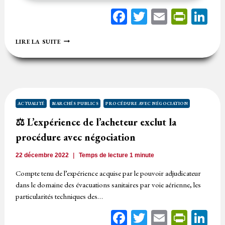
Facebook
Twitter
Email
Print
Li
⚖️
LIRE LA SUITE
FAIRE
BÉNÉFICIER
À
L’ATTRIBUTAIRE
DES
INFORMATIONS
PRIVILÉGIÉES
ACTUALITÉ
MARCHÉS PUBLICS
PROCÉDURE AVEC NÉGOCIATION
N’EST
⚖️ L’expérience de l’acheteur exclut la
PAS
NÉCESSAIREMENT
procédure avec négociation
UNE
MÉCONNAISSANCE
22 décembre 2022
Temps de lecture
1
minute
AU
PRINCIPE
Compte tenu de l’expérience acquise par le pouvoir adjudicateur
D’ÉGALITÉ
dans le domaine des évacuations sanitaires par voie aérienne, les
DE
TRAITEMENT
particularités techniques des…
Facebook
Twitter
Email
Print
Li