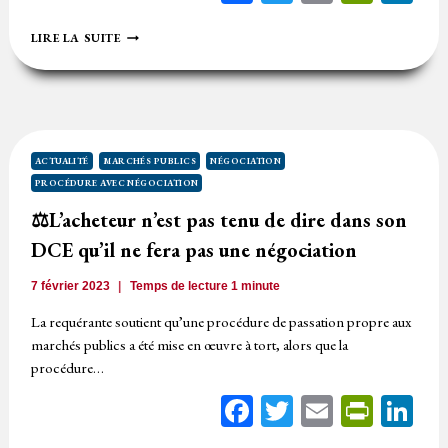
UN
LIRE LA SUITE
MARCHÉ
FORMALISÉ
PASSÉ
SELON
UNE
PROCÉDURE
NÉGOCIÉE
ACTUALITÉ
MARCHÉS PUBLICS
NÉGOCIATION
SUR
PROCÉDURE AVEC NÉGOCIATION
LE
FONDEMENT
⚖️L’acheteur n’est pas tenu de dire dans son
DES
DCE qu’il ne fera pas une négociation
CIRCONSTANCES
PARTICULIÈRES
LIÉES
7 février 2023
Temps de lecture
1
minute
À
La requérante soutient qu’une procédure de passation propre aux
SA
NATURE
marchés publics a été mise en œuvre à tort, alors que la
procédure…
Facebook
Twitter
Email
Print
Li