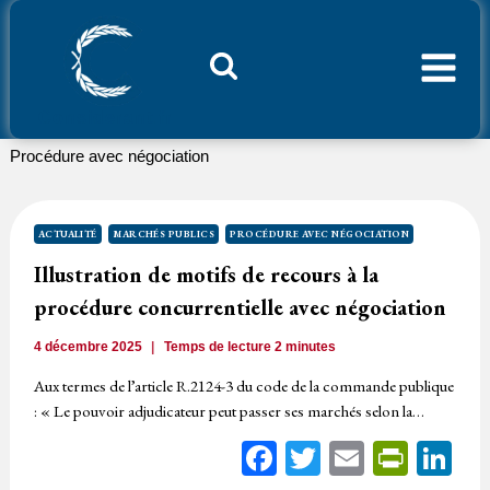
Aller
au
contenu
Considerant.fr
Procédure avec négociation
ACTUALITÉ
MARCHÉS PUBLICS
PROCÉDURE AVEC NÉGOCIATION
Illustration de motifs de recours à la
procédure concurrentielle avec négociation
4 décembre 2025
Temps de lecture
2
minutes
Aux termes de l’article R.2124-3 du code de la commande publique
: « Le pouvoir adjudicateur peut passer ses marchés selon la…
Facebook
Twitter
Email
Print
Li