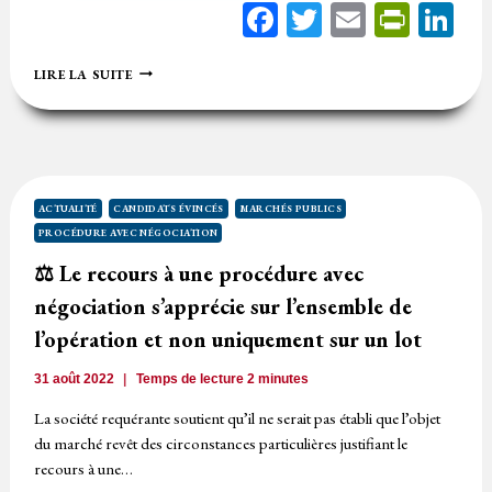
Facebook
Twitter
Email
Print
Li
⚖️DÉCLARATION
LIRE LA SUITE
INFRUCTUEUSE
:
UN
MARCHÉ
NÉGOCIÉ
SUBSTANTIELLEMENT
MODIFIÉ
ACTUALITÉ
CANDIDATS ÉVINCÉS
MARCHÉS PUBLICS
PROCÉDURE AVEC NÉGOCIATION
⚖️ Le recours à une procédure avec
négociation s’apprécie sur l’ensemble de
l’opération et non uniquement sur un lot
31 août 2022
Temps de lecture
2
minutes
La société requérante soutient qu’il ne serait pas établi que l’objet
du marché revêt des circonstances particulières justifiant le
recours à une…