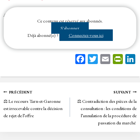
Au cas d’espèce, un
soumissionnaire
reproche à l’
acheteur
d’avoir omis
Ce contenu est réservé aux abonnés.
de lui transmettre les informations relatives au classement des trois
S'abonner
soumissionnaires admis...
Déjà abonné(e) ?
Connectez-vous ici
Fa
T
E
Pr
ce
wi
m
in
bo
tt
ail
tF
ok
er
rie
Navigation
PRÉCÉDENT
SUIVANT
n
⚖️ Le recours Tarn-et-Garonne
⚖️ Contradiction des pièces de la
de
dl
est irrecevable contre la décision
consultation : les conditions de
y
de rejet de l’offre
l’annulation de la procédure de
l’article
passation du marché