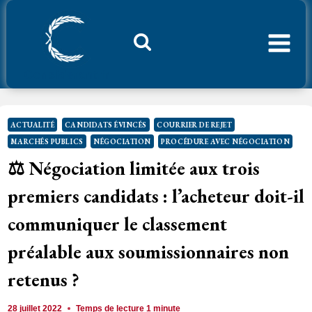
Aller
au
contenu
Considerant.fr
ACTUALITÉ
CANDIDATS ÉVINCÉS
COURRIER DE REJET
MARCHÉS PUBLICS
NÉGOCIATION
PROCÉDURE AVEC NÉGOCIATION
⚖️ Négociation limitée aux trois
premiers candidats : l’acheteur doit-il
communiquer le classement
préalable aux soumissionnaires non
retenus ?
28 juillet 2022
Temps de lecture
1
minute