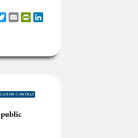
acebook
Twitter
Email
PrintFriendly
LinkedIn
ICATION CONTRAT
 public