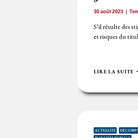
V
D
30 août 2023
Tem
R
S’il résulte des s
et risques du tit
P
LIRE LA SUITE
D
D
D
L
D
A
L
ACTUALITÉ
DÉCOMPT
D