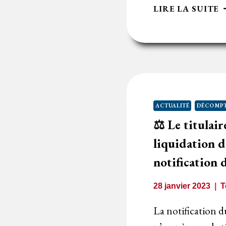
⚖
LIRE LA SUITE
U
T
E
N
P
P
L
ACTUALITÉ
DÉCOMPT
D
⚖️ Le titulai
G
S
liquidation d
D
notification d
C
28 janvier 2023
T
La notification d