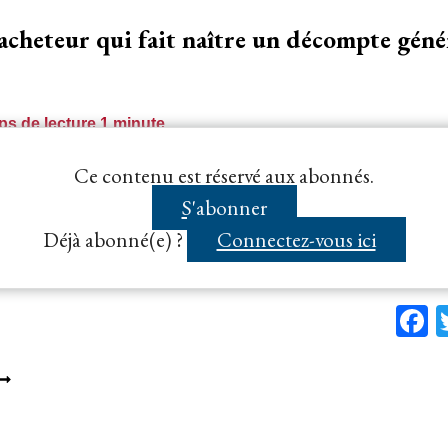
ÉNÉRAL
’acheteur qui fait naître un décompte génér
ÉFINITIF
U
OUVEAU
ARCHÉ
s de lecture
1
minute
re s’abstient de renvoyer à l’acheteur le décompte de ré
Ce contenu est réservé aux abonnés.
r les motifs de son refus…...
S'abonner
Déjà abonné(e) ?
Connectez-vous ici
F
UAND
’EST
’ACHETEUR