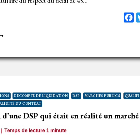
titulaire du respect du délai de 45…
F
️
E
ITULAIRE
ESPECTE
E
ÉLAI
E
ONTESTATION
IONS
DÉCOMPTE DE LIQUIDATION
DSP
MARCHÉS PUBLICS
QUALIF
U
VALIDITÉ DU CONTRAT
ÉCOMPTE
n d’une DSP qui était en réalité un marché
E
IQUIDATION
Temps de lecture
1
minute
’UN
ARCHÉ