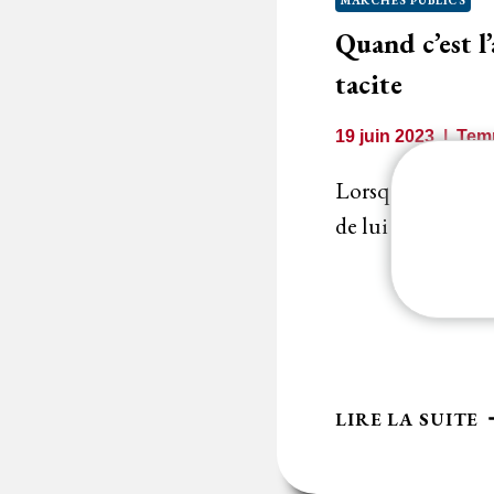
MARCHÉS PUBLICS
G
Quand c’est l
D
D
tacite
N
M
19 juin 2023
Temp
?
Lorsque le titulai
de lui communique
Q
LIRE LA SUITE
C
L