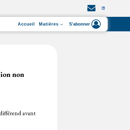
Accueil
Matières
S'abonner
tion non
 différend avant