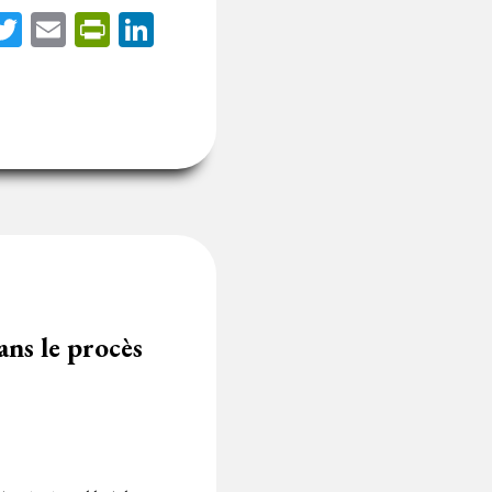
acebook
Twitter
Email
PrintFriendly
LinkedIn
ans le procès