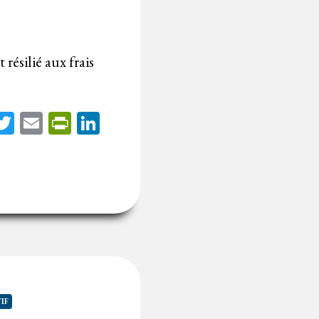
résilié aux frais
acebook
Twitter
Email
PrintFriendly
LinkedIn
IF