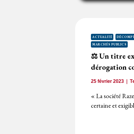
Q
F
N
U
D
ACTUALITÉ
DÉCOMPT
G
MARCHÉS PUBLICS
D
⚖️ Un titre e
T
dérogation c
25 février 2023
T
« La société Raze
certaine et exigib