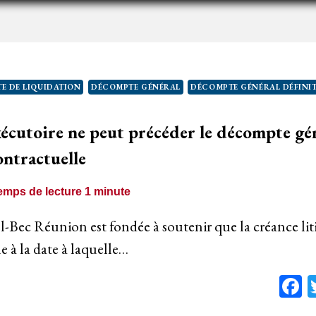
UI
AIT
AÎTRE
N
ÉCOMPTE
E DE LIQUIDATION
DÉCOMPTE GÉNÉRAL
DÉCOMPTE GÉNÉRAL DÉFINIT
ÉNÉRAL
ÉFINITIF
xécutoire ne peut précéder le décompte gé
ACITE
ontractuelle
emps de lecture
1
minute
l-Bec Réunion est fondée à soutenir que la créance liti
le à la date à laquelle…
F