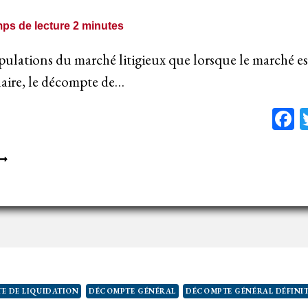
ERBAL
E
ps de lecture
2
minutes
ÉCEPTION
tipulations du marché litigieux que lorsque le marché est 
ulaire, le décompte de…
F
OSSIBILITÉ
’UN
ÉCOMPTE
E
IQUIDATION
ÉFINITIF
VANT
E
E DE LIQUIDATION
DÉCOMPTE GÉNÉRAL
DÉCOMPTE GÉNÉRAL DÉFINIT
ÉCOMPTE