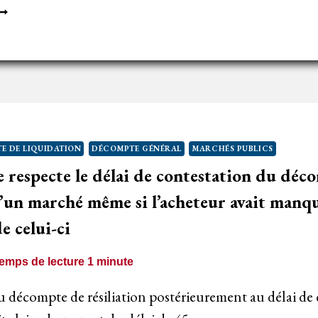
️
N
ITRE
XÉCUTOIRE
E
EUT
RÉCÉDER
E
E DE LIQUIDATION
DÉCOMPTE GÉNÉRAL
MARCHÉS PUBLICS
ÉCOMPTE
re respecte le délai de contestation du déc
ÉNÉRAL –
AUF
’un marché même si l’acheteur avait manqu
ÉROGATION
e celui-ci
ONTRACTUELLE
emps de lecture
1
minute
u décompte de résiliation postérieurement au délai de