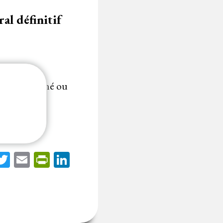
al définitif
siliation signé ou
acebook
Twitter
Email
PrintFriendly
LinkedIn