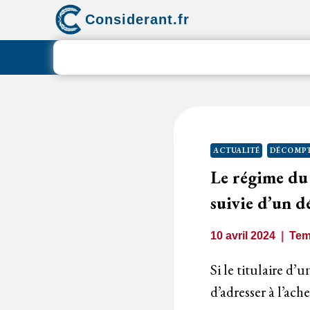
Aller
Considerant.fr
au
contenu
ACTUALITÉ
DÉCOMPT
Le régime du
suivie d’un 
10 avril 2024
Tem
Si le titulaire d’
d’adresser à l’a