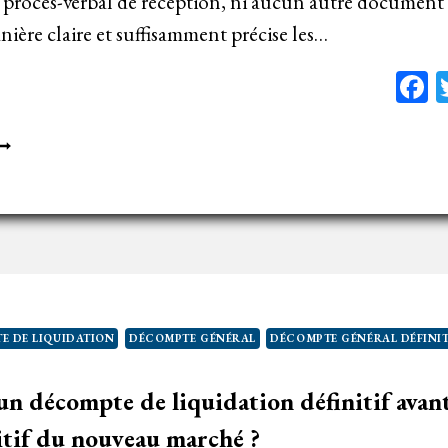
le procès-verbal de réception, ni aucun autre documen
anière claire et suffisamment précise les…
F
E
A
ÉCESSAIRE
ENTION
LAIRE
T
RÉCISE
ES
E DE LIQUIDATION
DÉCOMPTE GÉNÉRAL
DÉCOMPTE GÉNÉRAL DÉFINIT
ÉSERVES
ANS
’un décompte de liquidation définitif avan
E
ROCÈS
itif du nouveau marché ?