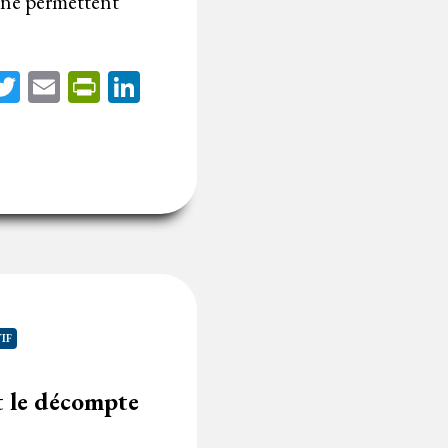
t ne permettent
acebook
Twitter
Email
PrintFriendly
LinkedIn
IF
t le décompte