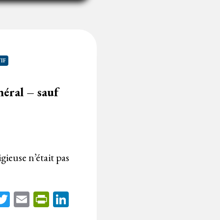
IF
néral – sauf
gieuse n’était pas
acebook
Twitter
Email
PrintFriendly
LinkedIn