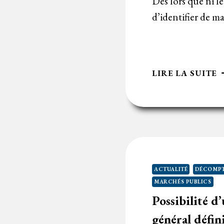
Dès lors que ni 
d’identifier de m
D
LIRE LA SUITE
L
N
M
C
E
P
D
ACTUALITÉ
DÉCOMPT
R
MARCHÉS PUBLICS
D
Possibilité d
L
P
général défin