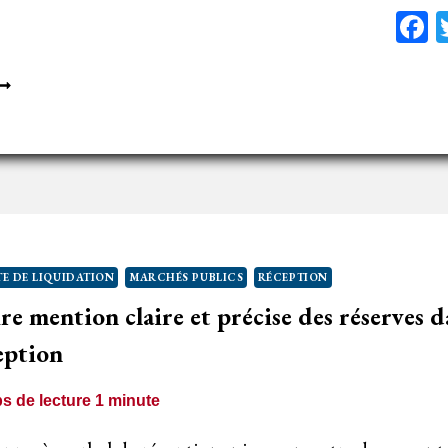
F
E
ÉGIME
U
ÉMOIRE
N
ÉCLAMATION
PRÈS
NE
E DE LIQUIDATION
MARCHÉS PUBLICS
RÉCEPTION
ÉSILIATION
ire mention claire et précise des réserves d
ON
UIVIE
ception
’UN
ÉCOMPTE
s de lecture
1
minute
E
IQUIDATION