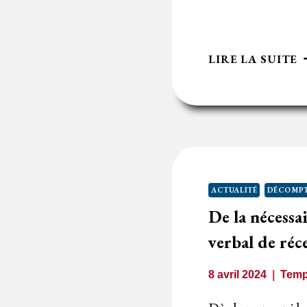
L
LIRE LA SUITE
R
D
M
E
R
A
U
ACTUALITÉ
DÉCOMPT
R
De la nécessa
N
S
verbal de ré
D
D
8 avril 2024
Temp
D
L