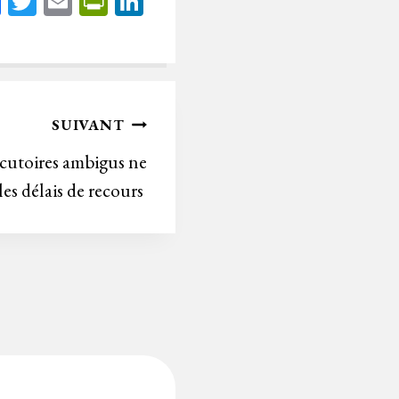
Fa
T
E
Pr
Li
ce
wi
m
in
nk
bo
tt
ail
tF
ed
ok
er
rie
In
n
SUIVANT
dl
écutoires ambigus ne
y
es délais de recours