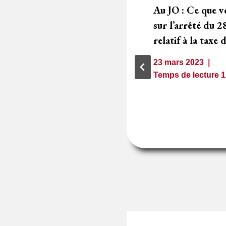
sation de tous les
Au JO : Ce que v
r l’allongement de
sur l’arrêté du 2
ntier
relatif à la taxe
23 mars 2023
1
minute
Temps de lecture