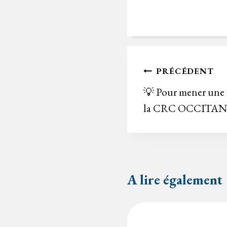
Navigation
PRÉCÉDENT
de
💡 Pour mener une ré
la CRC OCCITANIE
l’article
A lire également