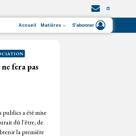
Accueil
Matières
S'abonner
OCIATION
 ne fera pas
publics a été mise
rait dû l'être, de
btenir la première