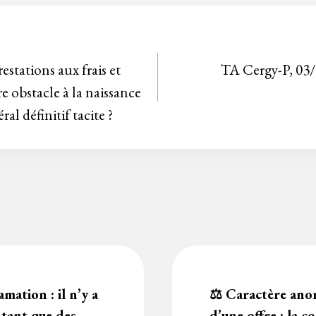
estations aux frais et
TA Cergy-P, 03
re obstacle à la naissance
l définitif tacite ?
mation : il n’y a
⚖️ Caractère ano
 tant que des
d’une offre : la c