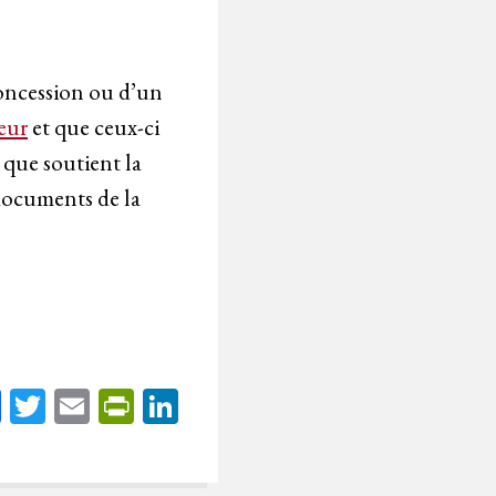
oncession ou d’un
eur
et que ceux-ci
 que soutient la
 documents de la
Fa
T
E
Pr
Li
ce
wi
m
in
nk
bo
tt
ail
tF
ed