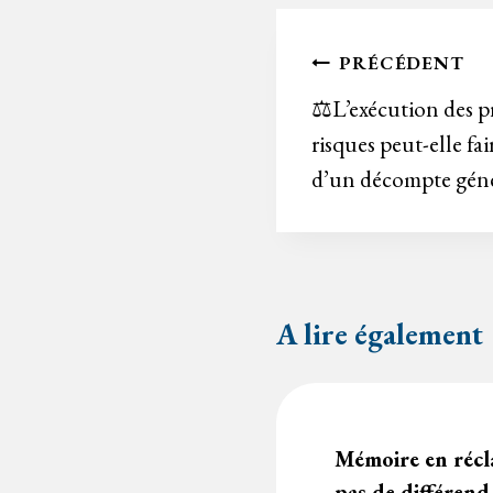
Navigation
PRÉCÉDENT
de
⚖️L’exécution des pr
risques peut-elle fai
l’article
d’un décompte généra
A lire également
chantier aurait pu
Mémoire en récla
icultés d’exécution
pas de différend