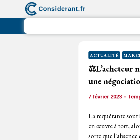
Aller
Considerant.fr
au
contenu
ACTUALITÉ
MARCH
⚖️L’acheteur n
une négociati
7 février 2023
Temp
La requérante souti
en œuvre à tort, alo
sorte que l'absence 