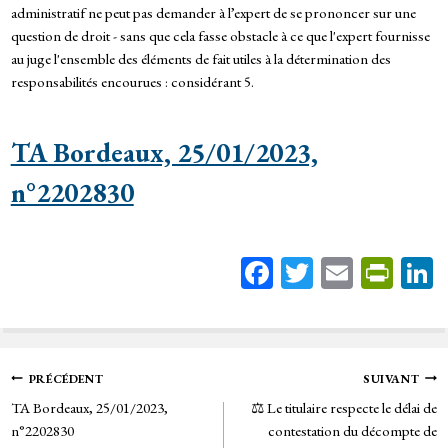
administratif ne peut pas demander à l’expert de se prononcer sur une
question de droit - sans que cela fasse obstacle à ce que l'expert fournisse
au juge l'ensemble des éléments de fait utiles à la détermination des
responsabilités encourues : considérant 5.
TA Bordeaux, 25/01/2023,
n°2202830
Fa
T
E
Pr
ce
wi
m
in
bo
tt
ail
tF
ok
er
rie
Navigation
PRÉCÉDENT
SUIVANT
n
TA Bordeaux, 25/01/2023,
⚖️ Le titulaire respecte le délai de
de
dl
n°2202830
contestation du décompte de