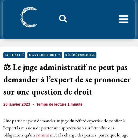
Aller
au
contenu
Considerant.fr
ACTUALITÉ
MARCHÉS PUBLICS
RÉFÉRÉ EXPERTISE
⚖️ Le juge administratif ne peut pas
demander à l’expert de se prononcer
sur une question de droit
26 janvier 2023
Temps de lecture
1
minute
Une partie ne peut demander au juge du référé expertise de confier à
l’expert la mission de porter une appréciation sur l’étendue des
obligations qu’un
contrat
met à la charge des parties, parce que le juge