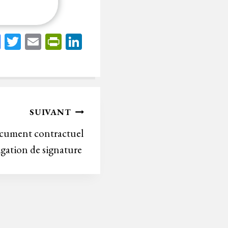
Fa
T
E
Pr
Li
ce
wi
m
in
nk
bo
tt
ail
tF
ed
ok
er
rie
In
n
SUIVANT
dl
cument contractuel
y
igation de signature