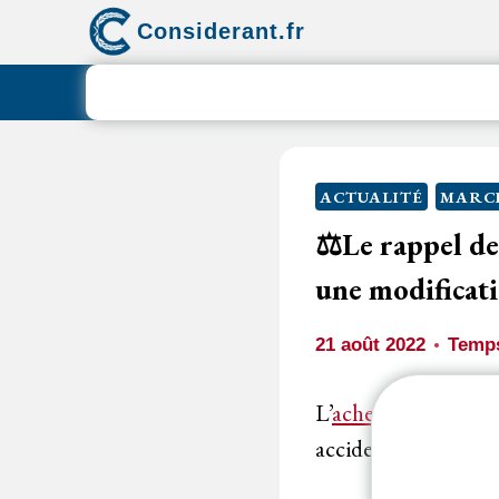
Aller
Considerant.fr
au
contenu
ACTUALITÉ
MARCH
⚖️Le rappel des
une modificati
21 août 2022
Temps
L’
acheteur
avait att
accidentelle en ce q