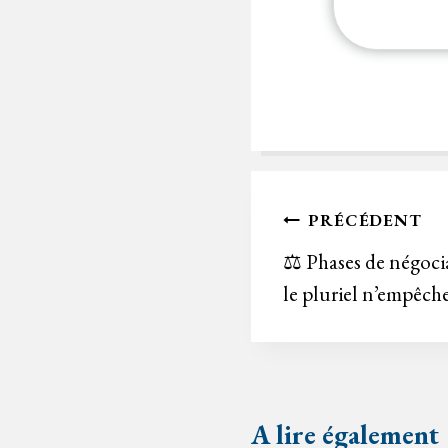
Navigation
PRÉCÉDENT
de
⚖️ Phases de négoci
le pluriel n’empêche
l’article
A lire également