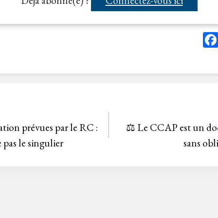
Déjà abonné(e) ?
Connectez-vous ici
ation prévues par le RC :
⚖️ Le CCAP est un do
 pas le singulier
sans obl