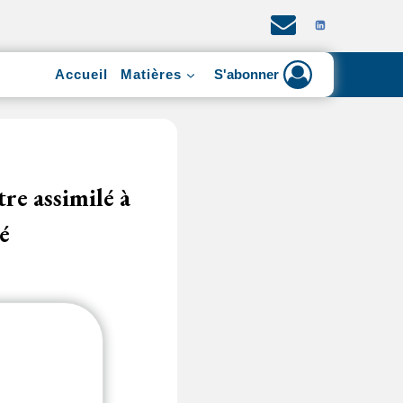
Accueil
Matières
S'abonner
tre assimilé à
é
 situation