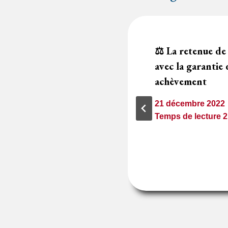
ption, la garde de
⚖️ La retenue de 
e au titulaire du
avec la garantie 
achèvement
21 décembre 2022
1
minute
Temps de lecture