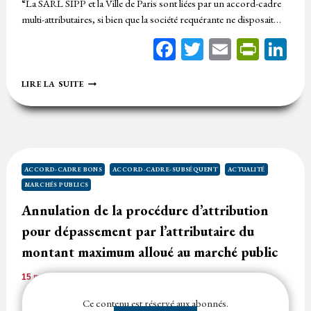
“La SARL SIPP et la Ville de Paris sont liées par un accord-cadre
multi-attributaires, si bien que la société requérante ne disposait…
Facebook
Twitter
Email
Print
Li
ABSENCE
LIRE LA SUITE
D’INDEMNISATION
D’UN
PRÉJUDICE
NÉ
DE
LA
NON-
ACCORD-CADRE BONS
ACCORD-CADRE-SUBSÉQUENT
ACTUALITÉ
ATTEINTE
MARCHÉS PUBLICS
DU
MONTANT
Annulation de la procédure d’attribution
MINIMUM
pour dépassement par l’attributaire du
D’UN
ACCORD-
montant maximum alloué au marché public
CADRE
MULTI-
15 mars 2024
Temps de lecture
1
minute
ATTRIBUTAIRES
Contrairement aux idées reçues selon lesquelles le montant
Ce contenu est réservé aux abonnés.