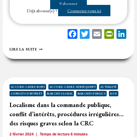
maximal d’un marché public ne serait pas important, le juge des
S'abonner
référés considère qu’un…...
Déjà abonné(e) ?
Connectez-vous ici
Facebook
Twitter
Email
Print
Li
ANNULATION
LIRE LA SUITE
DE
LA
PROCÉDURE
D’ATTRIBUTION
POUR
DÉPASSEMENT
PAR
ACCORD-CADRE BONS
ACCORD-CADRE-SUBSÉQUENT
ACTUALITÉ
L’ATTRIBUTAIRE
CONFLITS D'INTÉRÊT
MARCHÉ GLOBAL
MARCHÉS PUBLICS
ROD
DU
MONTANT
Localisme dans la commande publique,
MAXIMUM
conflit d’intérêts, procédures irrégulières…
ALLOUÉ
AU
des risques graves selon la CRC
MARCHÉ
PUBLIC
2 février 2024
Temps de lecture
6
minutes