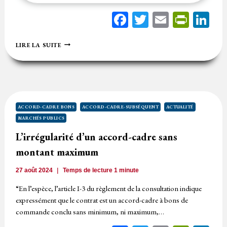
Facebook
Twitter
Email
Print
Li
ACCORD-
LIRE LA SUITE
CADRE
SANS
MONTANT
MAXIMUM
:
ANNULATION
AUTOMATIQUE
ACCORD-CADRE BONS
ACCORD-CADRE-SUBSÉQUENT
ACTUALITÉ
?
MARCHÉS PUBLICS
L’irrégularité d’un accord-cadre sans
montant maximum
27 août 2024
Temps de lecture
1
minute
“En l’espèce, l’article I-3 du règlement de la consultation indique
expressément que le contrat est un accord-cadre à bons de
commande conclu sans minimum, ni maximum,…