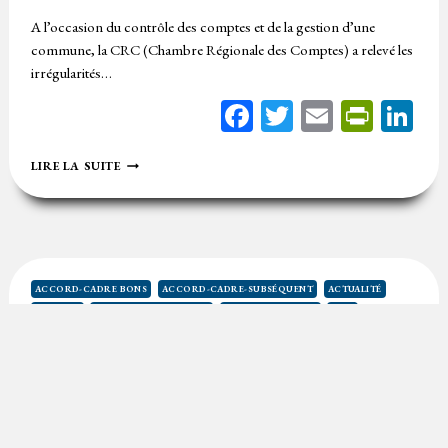
A l’occasion du contrôle des comptes et de la gestion d’une
commune, la CRC (Chambre Régionale des Comptes) a relevé les
irrégularités…
Facebook
Twitter
Email
Print
Li
LOCALISME
LIRE LA SUITE
DANS
LA
COMMANDE
PUBLIQUE,
CONFLIT
D’INTÉRÊTS,
PROCÉDURES
ACCORD-CADRE BONS
ACCORD-CADRE-SUBSÉQUENT
ACTUALITÉ
IRRÉGULIÈRES…
AVENANT
DÉFINITION DU BESOIN
MARCHÉS PUBLICS
ROD
DES
RISQUES
Optimiser les achats : recommandations de
GRAVES
la CRC Bretagne
SELON
LA
CRC
18 décembre 2023
Temps de lecture
2
minutes