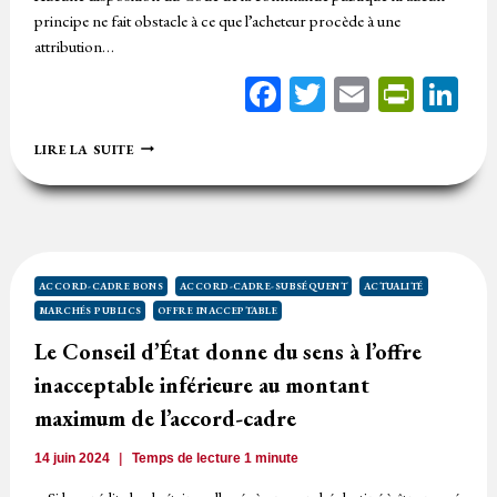
principe ne fait obstacle à ce que l’acheteur procède à une
attribution…
Facebook
Twitter
Email
Print
Li
LA
LIRE LA SUITE
LIMITE
DE
L’ANALYSE
SIMULTANÉE
DES
OFFRES
DE
ACCORD-CADRE BONS
ACCORD-CADRE-SUBSÉQUENT
ACTUALITÉ
L’ACCORD-
MARCHÉS PUBLICS
OFFRE INACCEPTABLE
CADRE
ET
Le Conseil d’État donne du sens à l’offre
DU
inacceptable inférieure au montant
MARCHÉ
SUBSÉQUENT
maximum de l’accord-cadre
N°1
14 juin 2024
Temps de lecture
1
minute