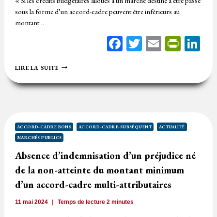
« Si les crédits budgétaires alloués à un marché destiné à être passé
sous la forme d’un accord-cadre peuvent être inférieurs au
montant…
Facebook
Twitter
Email
Print
Li
LE
LIRE LA SUITE
CONSEIL
D’ÉTAT
DONNE
DU
SENS
À
L’OFFRE
ACCORD-CADRE BONS
ACCORD-CADRE-SUBSÉQUENT
ACTUALITÉ
INACCEPTABLE
MARCHÉS PUBLICS
INFÉRIEURE
AU
Absence d’indemnisation d’un préjudice né
MONTANT
de la non-atteinte du montant minimum
MAXIMUM
DE
d’un accord-cadre multi-attributaires
L’ACCORD-
CADRE
11 mai 2024
Temps de lecture
2
minutes