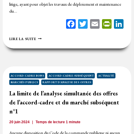
litige, ayant pour objet les travaux de déploiement et maintenance
du…
Facebook
Twitter
Email
Print
Li
ANNULATION
LIRE LA SUITE
(CONDITIONNÉE)
DE
L’ACCORD-
CADRE
POUR
VICE
AFFECTANT
ACCORD-CADRE BONS
ACCORD-CADRE-SUBSÉQUENT
ACTUALITÉ
LE
MARCHÉS PUBLICS
RAPPORT D'ANALYSE DES OFFRES
CONSENTEMENT
DE
La limite de l’analyse simultanée des offres
L’ACHETEUR
de l’accord-cadre et du marché subséquent
PUBLIC
n°1
20 juin 2024
Temps de lecture
1
minute
Aucune disposition du Code de la commande publique ni aucun