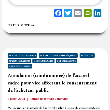
Facebook
Twitter
Email
Print
Li
RÉDUCTION
LIRE LA SUITE
DE
43
%
DU
PRIX
DE
L’OFFRE
ACCORD-CADRE BONS
ACCORD-CADRE-SUBSÉQUENT
ACTUALITÉ
DANS
ADMINISTRATION
CONSENTEMENT
DÉLIBÉRATIONS
LE
MARCHÉS PUBLICS
CADRE
D’UNE
Annulation (conditionnée) de l’accord-
NÉGOCIATION
cadre pour vice affectant le consentement
:
MODIFICATION
de l’acheteur public
SUBSTANTIELLE
?
2 juillet 2024
Temps de lecture
2
minutes
“Si, avant la passation de l’accord-cadre à bons de commande en