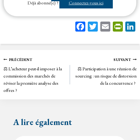
Déjà abonné(e) ?
Connectez-vous ici
Fa
T
E
Pr
ce
wi
m
in
bo
tt
ail
tF
ok
er
rie
Navigation
PRÉCÉDENT
SUIVANT
n
⚖️ L’acheteur peut-il imposer à la
⚖️ Participation à une réunion de
de
dl
commission des marchés de
sourcing : un risque de distorsion
y
réviser la première analyse des
de la concurrence ?
l’article
offres ?
A lire également