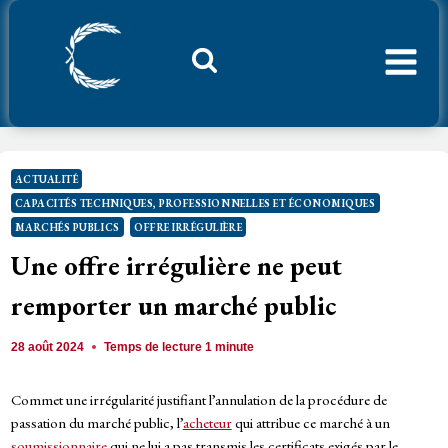
Aller
au
contenu
Considerant.fr
ACTUALITÉ
CAPACITÉS TECHNIQUES, PROFESSIONNELLES ET ÉCONOMIQUES
MARCHÉS PUBLICS
OFFRE IRRÉGULIÈRE
Une offre irrégulière ne peut
remporter un marché public
28 août 2024
Temps de lecture
1
minute
Commet une irrégularité justifiant l’annulation de la procédure de
passation du marché public, l’
acheteur
qui attribue ce marché à un
soumissionnaire
qui ne lui a pas transmis les certificats exigés par le