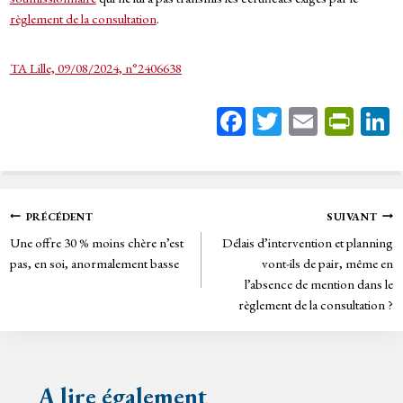
règlement de la consultation
.
TA Lille, 09/08/2024, n°2406638
Fa
T
E
Pr
ce
wi
m
in
bo
tt
ail
tF
ok
er
rie
Navigation
PRÉCÉDENT
SUIVANT
n
Une offre 30 % moins chère n’est
Délais d’intervention et planning
de
dl
pas, en soi, anormalement basse
vont-ils de pair, même en
y
l’absence de mention dans le
l’article
règlement de la consultation ?
A lire également