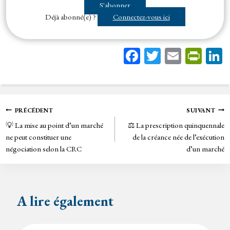
S'abonner
irrégulière...
Déjà abonné(e) ?
Connectez-vous ici
Fa
T
E
Pr
ce
wi
m
in
bo
tt
ail
tF
ok
er
rie
Navigation
PRÉCÉDENT
SUIVANT
n
💡 La mise au point d’un marché
⚖️ La prescription quinquennale
de
dl
ne peut constituer une
de la créance née de l’exécution
y
négociation selon la CRC
d’un marché
l’article
A lire également